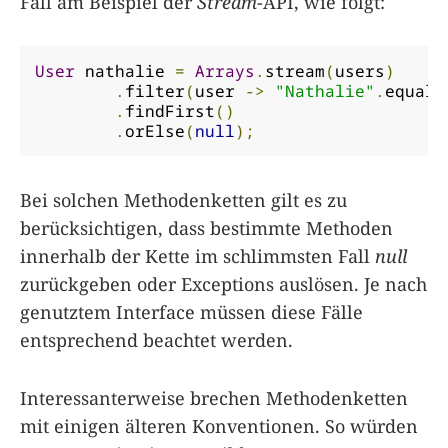
Fall am Beispiel der
Stream
-API, wie folgt:
User
 nathalie 
=
Arrays
.
stream
(
users
)
.
filter
(
user 
->
"Nathalie"
.
equals
.
findFirst
()
.
orElse
(
null
);
Bei solchen Methodenketten gilt es zu
berücksichtigen, dass bestimmte Methoden
innerhalb der Kette im schlimmsten Fall
null
zurückgeben oder Exceptions auslösen. Je nach
genutztem Interface müssen diese Fälle
entsprechend beachtet werden.
Interessanterweise brechen Methodenketten
mit einigen älteren Konventionen. So würden