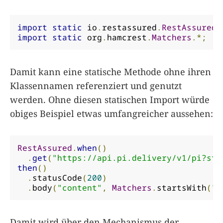
import
static
 io
.
restassured
.
RestAssured
.
import
static
 org
.
hamcrest
.
Matchers
.*;
Damit kann eine statische Methode ohne ihren
Klassennamen referenziert und genutzt
werden. Ohne diesen statischen Import würde
obiges Beispiel etwas umfangreicher aussehen:
RestAssured
.
when
()
.
get
(
"https://api.pi.delivery/v1/pi?sta
then
()
.
statusCode
(
200
)
.
body
(
"content"
,
Matchers
.
startsWith
(
"3
Damit wird über den Mechanismus der