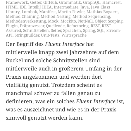
Framework
,
Getter
,
GitHub
,
Grammatik
,
GraphQL
,
Hamcrest
,
HTML
,
IDE
,
IntelliJ IDEA
,
Intermediate
,
Java
,
Java Class
Library
,
Lombok
,
Manifest
,
Martin Fowler
,
Mathias Bogaert
,
Method Chaining
,
Method Nesting
,
Method Sequencing
,
Methodenverkettung
,
Mock
,
Mockito
,
NotNull
,
Object Scoping
,
Plugin
,
Präprozessor
,
Quellcode
,
Refactoring
,
REST
,
REST
Assured
,
Schnittstellen
,
Setter
,
Sprachen
,
Spring
,
SQL
,
Stream-
API
,
StringBuilder
,
Unit-Tests
,
Wirtssprache
Der Begriff des
Fluent Interface
hat
mittlerweile knapp zwei Jahrzehnte auf dem
Buckel und solche Schnittstellen sind
mittlerweile auch in größerem Umfang in der
Praxis angekommen und werden dort
vielfältig genutzt. Trotzdem scheint es
manchmal schwer zu fallen genau zu
definieren, was ein solches
Fluent Interface
ist,
was es auszeichnet und wie es in der Praxis
sinnvoll genutzt werden kann.