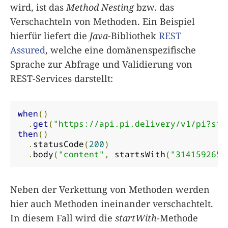
wird, ist das
Method Nesting
bzw. das
Verschachteln von Methoden. Ein Beispiel
hierfür liefert die
Java
-Bibliothek
REST
Assured
, welche eine domänenspezifische
Sprache zur Abfrage und Validierung von
REST-Services darstellt:
when
()
.
get
(
"https://api.pi.delivery/v1/pi?sta
then
()
.
statusCode
(
200
)
.
body
(
"content"
,
 startsWith
(
"3141592653
Neben der Verkettung von Methoden werden
hier auch Methoden ineinander verschachtelt.
In diesem Fall wird die
startWith
-Methode