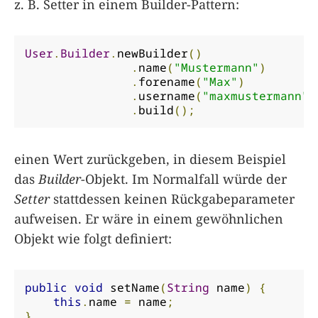
z. B. Setter in einem Builder-Pattern:
User
.
Builder
.
newBuilder
()
.
name
(
"Mustermann"
)
.
forename
(
"Max"
)
.
username
(
"maxmustermann"
)
.
build
();
einen Wert zurückgeben, in diesem Beispiel
das
Builder
-Objekt. Im Normalfall würde der
Setter
stattdessen keinen Rückgabeparameter
aufweisen. Er wäre in einem gewöhnlichen
Objekt wie folgt definiert:
public
void
 setName
(
String
 name
)
{
this
.
name 
=
 name
;
}