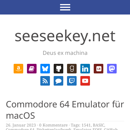
seeseekey.net
Deus ex machina
Commodore 64 Emulator für
macOS
26. Januar 2023
0 Kommentare
Tags:
1541
,
BASIC
,
Commodore 64
,
Diskettenlaufwerk
,
Emulator
,
FOSS
,
GitHub
,