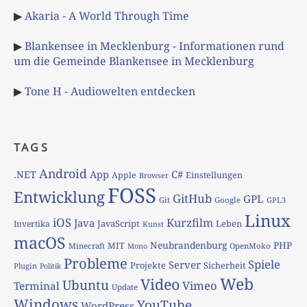
▶
Akaria - A World Through Time
▶
Blankensee in Mecklenburg - Informationen rund
um die Gemeinde Blankensee in Mecklenburg
▶
Tone H - Audiowelten entdecken
TAGS
Android
App
C#
.NET
Apple
Einstellungen
Browser
FOSS
Entwicklung
GitHub
GPL
Git
Google
GPL3
Linux
iOS
Kurzfilm
Java
JavaScript
Leben
Invertika
Kunst
macOS
Neubrandenburg
PHP
MIT
Minecraft
OpenMoko
Mono
Probleme
Spiele
Server
Projekte
Sicherheit
Plugin
Politik
Web
Video
Ubuntu
Vimeo
Terminal
Update
Windows
YouTube
WordPress