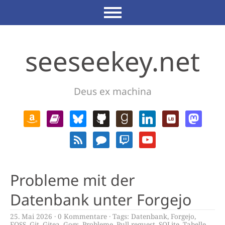
seeseekey.net
Deus ex machina
Probleme mit der
Datenbank unter Forgejo
25. Mai 2026
0 Kommentare
Tags:
Datenbank
,
Forgejo
,
FOSS
,
Git
,
Gitea
,
Gogs
,
Probleme
,
Pull request
,
SQLite
,
Tabelle