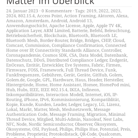
Matter im Überblick
24. Januar 2023
0 Kommentare
Tags:
2019
,
2022
,
2023
,
2024
,
802.15.4
,
Access Point
,
Action Framing
,
Aktoren
,
Alexa
,
Amazon
,
Amsterdam
,
Android
,
Android 13
,
Anwendungsschicht
,
Apache License
,
Apple
,
Apple TV 4K
,
Application Layer
,
ARM Limited
,
Batterie
,
Befehl
,
Beleuchtung
,
Betriebssicherheit
,
Blockchain
,
Bluetooth
,
Bluetooth LE
,
Bluetooth Mesh
,
Border-Router
,
Bridge
,
Bridges
,
CHIP
,
Cloud
,
Comcast
,
Commission
,
Compliance Confirmation
,
Connected
Home over IP
,
Connectivity Standards Alliance
,
Controller
,
Coronapandemie
,
Cosmos SDK
,
CSA
,
Data Model
,
Datenbank
,
Datenschutz
,
DDoS
,
Distributed Compliance Ledger
,
Endgerät
,
EnOcean
,
Entität
,
Entwickler
,
Eve Systems
,
Fabric
,
Firmen
,
Firmware
,
FOSS
,
Framework
,
Full Thread Device
,
Funk
,
Funkfrequenzen
,
Gebühren
,
Gerät
,
Geräte
,
GitHub
,
Golem
,
Golem.de
,
Google
,
GPL
,
Hardware
,
Haus
,
Header
,
Hersteller
,
Hintergründe
,
Home
,
Home Assistant
,
Homee
,
HomePod mini
,
Hub
,
Hubs
,
IEEE
,
IEEE 802.15.4
,
IKEA
,
Infineon
,
Inkompatibilitäten
,
Interaction Modell
,
Internet
,
iOS
,
IP-
Routing
,
iPhone
,
IPv6
,
Kommissionierung
,
Kompatiblität
,
Kopie
,
Kunde
,
Kunden
,
Leader
,
Ledger
,
Legacy
,
LG
,
Lizenz
,
Lokal
,
Markt
,
Matter
,
Mesh
,
Meshnetzwerk
,
Message
Authentication Code
,
Message Framing
,
Migration
,
Minimal
Thread Device
,
Mitglied
,
Multi-Admin
,
Nanoleaf
,
Nest Labs
,
NFC
,
Node
,
Nordic Semiconductor
,
Observer
,
Ökosystem
,
Ökosysteme
,
OSI
,
Payload
,
Philips
,
Philips Hue
,
Potenzial
,
Preis
,
Probleme
,
Proprietär
,
Protokollstack
,
QR-Code
,
Qualcomm
,