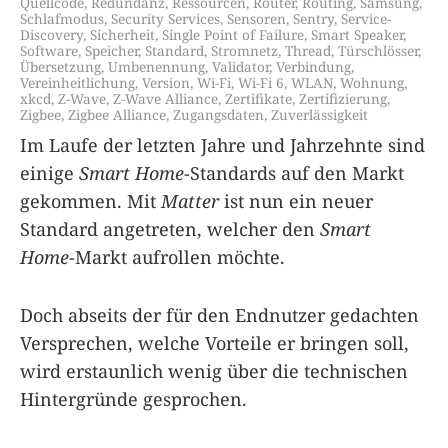
Quellcode
,
Redundanz
,
Ressourcen
,
Router
,
Routing
,
Samsung
,
Schlafmodus
,
Security Services
,
Sensoren
,
Sentry
,
Service-
Discovery
,
Sicherheit
,
Single Point of Failure
,
Smart Speaker
,
Software
,
Speicher
,
Standard
,
Stromnetz
,
Thread
,
Türschlösser
,
Übersetzung
,
Umbenennung
,
Validator
,
Verbindung
,
Vereinheitlichung
,
Version
,
Wi-Fi
,
Wi-Fi 6
,
WLAN
,
Wohnung
,
xkcd
,
Z-Wave
,
Z-Wave Alliance
,
Zertifikate
,
Zertifizierung
,
Zigbee
,
Zigbee Alliance
,
Zugangsdaten
,
Zuverlässigkeit
Im Laufe der letzten Jahre und Jahrzehnte sind
einige
Smart Home
-Standards auf den Markt
gekommen. Mit
Matter
ist nun ein neuer
Standard angetreten, welcher den
Smart
Home
-Markt aufrollen möchte.
Doch abseits der für den Endnutzer gedachten
Versprechen, welche Vorteile er bringen soll,
wird erstaunlich wenig über die technischen
Hintergründe gesprochen.