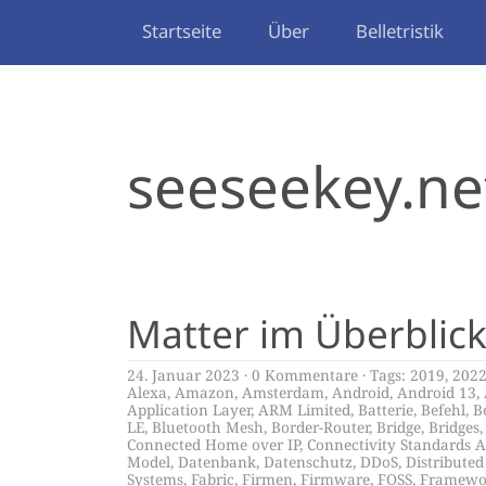
Startseite
Über
Belletristik
seeseekey.ne
Matter im Überblic
24. Januar 2023
0 Kommentare
Tags:
2019
,
202
Alexa
,
Amazon
,
Amsterdam
,
Android
,
Android 13
,
Application Layer
,
ARM Limited
,
Batterie
,
Befehl
,
B
LE
,
Bluetooth Mesh
,
Border-Router
,
Bridge
,
Bridges
Connected Home over IP
,
Connectivity Standards A
Model
,
Datenbank
,
Datenschutz
,
DDoS
,
Distribute
Systems
,
Fabric
,
Firmen
,
Firmware
,
FOSS
,
Framewo