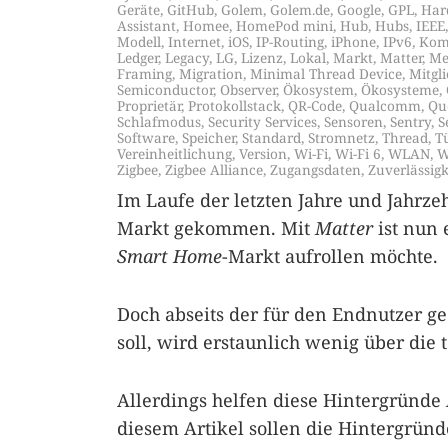
Geräte
,
GitHub
,
Golem
,
Golem.de
,
Google
,
GPL
,
Har
Assistant
,
Homee
,
HomePod mini
,
Hub
,
Hubs
,
IEEE
Modell
,
Internet
,
iOS
,
IP-Routing
,
iPhone
,
IPv6
,
Kom
Ledger
,
Legacy
,
LG
,
Lizenz
,
Lokal
,
Markt
,
Matter
,
Me
Framing
,
Migration
,
Minimal Thread Device
,
Mitgli
Semiconductor
,
Observer
,
Ökosystem
,
Ökosysteme
,
Proprietär
,
Protokollstack
,
QR-Code
,
Qualcomm
,
Qu
Schlafmodus
,
Security Services
,
Sensoren
,
Sentry
,
S
Software
,
Speicher
,
Standard
,
Stromnetz
,
Thread
,
T
Vereinheitlichung
,
Version
,
Wi-Fi
,
Wi-Fi 6
,
WLAN
,
W
Zigbee
,
Zigbee Alliance
,
Zugangsdaten
,
Zuverlässigk
Im Laufe der letzten Jahre und Jahrze
Markt gekommen. Mit
Matter
ist nun 
Smart Home
-Markt aufrollen möchte.
Doch abseits der für den Endnutzer g
soll, wird erstaunlich wenig über die
Allerdings helfen diese Hintergründe
diesem Artikel sollen die Hintergrün