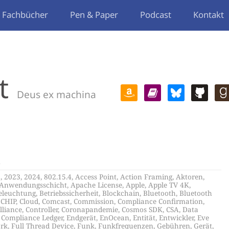
Fachbücher
Pen & Paper
Podcast
Kontakt
t
Deus ex machina
k
2
,
2023
,
2024
,
802.15.4
,
Access Point
,
Action Framing
,
Aktoren
,
Anwendungsschicht
,
Apache License
,
Apple
,
Apple TV 4K
,
eleuchtung
,
Betriebssicherheit
,
Blockchain
,
Bluetooth
,
Bluetooth
,
CHIP
,
Cloud
,
Comcast
,
Commission
,
Compliance Confirmation
,
lliance
,
Controller
,
Coronapandemie
,
Cosmos SDK
,
CSA
,
Data
d Compliance Ledger
,
Endgerät
,
EnOcean
,
Entität
,
Entwickler
,
Eve
rk
,
Full Thread Device
,
Funk
,
Funkfrequenzen
,
Gebühren
,
Gerät
,