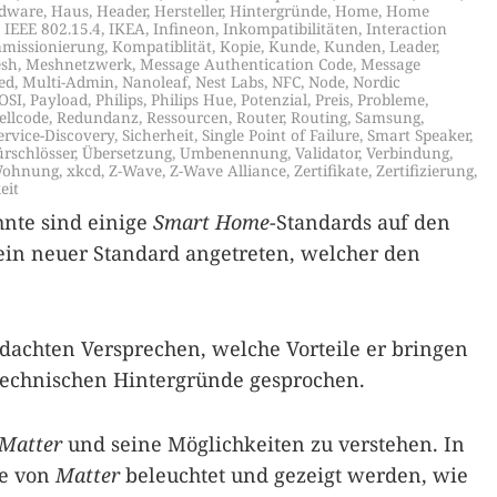
dware
,
Haus
,
Header
,
Hersteller
,
Hintergründe
,
Home
,
Home
,
IEEE 802.15.4
,
IKEA
,
Infineon
,
Inkompatibilitäten
,
Interaction
missionierung
,
Kompatiblität
,
Kopie
,
Kunde
,
Kunden
,
Leader
,
sh
,
Meshnetzwerk
,
Message Authentication Code
,
Message
ed
,
Multi-Admin
,
Nanoleaf
,
Nest Labs
,
NFC
,
Node
,
Nordic
OSI
,
Payload
,
Philips
,
Philips Hue
,
Potenzial
,
Preis
,
Probleme
,
ellcode
,
Redundanz
,
Ressourcen
,
Router
,
Routing
,
Samsung
,
ervice-Discovery
,
Sicherheit
,
Single Point of Failure
,
Smart Speaker
,
ürschlösser
,
Übersetzung
,
Umbenennung
,
Validator
,
Verbindung
,
ohnung
,
xkcd
,
Z-Wave
,
Z-Wave Alliance
,
Zertifikate
,
Zertifizierung
,
eit
hnte sind einige
Smart Home
-Standards auf den
ein neuer Standard angetreten, welcher den
edachten Versprechen, welche Vorteile er bringen
 technischen Hintergründe gesprochen.
Matter
und seine Möglichkeiten zu verstehen. In
de von
Matter
beleuchtet und gezeigt werden, wie