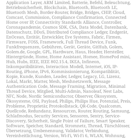
Application Layer
,
ARM Limited
,
Batterie
,
Befehl
,
Beleuchtung
,
Betriebssicherheit
,
Blockchain
,
Bluetooth
,
Bluetooth LE
,
Bluetooth Mesh
,
Border-Router
,
Bridge
,
Bridges
,
CHIP
,
Cloud
,
Comcast
,
Commission
,
Compliance Confirmation
,
Connected
Home over IP
,
Connectivity Standards Alliance
,
Controller
,
Coronapandemie
,
Cosmos SDK
,
CSA
,
Data Model
,
Datenbank
,
Datenschutz
,
DDoS
,
Distributed Compliance Ledger
,
Endgerät
,
EnOcean
,
Entität
,
Entwickler
,
Eve Systems
,
Fabric
,
Firmen
,
Firmware
,
FOSS
,
Framework
,
Full Thread Device
,
Funk
,
Funkfrequenzen
,
Gebühren
,
Gerät
,
Geräte
,
GitHub
,
Golem
,
Golem.de
,
Google
,
GPL
,
Hardware
,
Haus
,
Header
,
Hersteller
,
Hintergründe
,
Home
,
Home Assistant
,
Homee
,
HomePod mini
,
Hub
,
Hubs
,
IEEE
,
IEEE 802.15.4
,
IKEA
,
Infineon
,
Inkompatibilitäten
,
Interaction Modell
,
Internet
,
iOS
,
IP-
Routing
,
iPhone
,
IPv6
,
Kommissionierung
,
Kompatiblität
,
Kopie
,
Kunde
,
Kunden
,
Leader
,
Ledger
,
Legacy
,
LG
,
Lizenz
,
Lokal
,
Markt
,
Matter
,
Mesh
,
Meshnetzwerk
,
Message
Authentication Code
,
Message Framing
,
Migration
,
Minimal
Thread Device
,
Mitglied
,
Multi-Admin
,
Nanoleaf
,
Nest Labs
,
NFC
,
Node
,
Nordic Semiconductor
,
Observer
,
Ökosystem
,
Ökosysteme
,
OSI
,
Payload
,
Philips
,
Philips Hue
,
Potenzial
,
Preis
,
Probleme
,
Proprietär
,
Protokollstack
,
QR-Code
,
Qualcomm
,
Quellcode
,
Redundanz
,
Ressourcen
,
Router
,
Routing
,
Samsung
,
Schlafmodus
,
Security Services
,
Sensoren
,
Sentry
,
Service-
Discovery
,
Sicherheit
,
Single Point of Failure
,
Smart Speaker
,
Software
,
Speicher
,
Standard
,
Stromnetz
,
Thread
,
Türschlösser
,
Übersetzung
,
Umbenennung
,
Validator
,
Verbindung
,
Vereinheitlichung
,
Version
,
Wi-Fi
,
Wi-Fi 6
,
WLAN
,
Wohnung
,