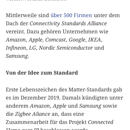
Mittlerweile sind
über 500 Firmen
unter dem
Dach der
Connectivity Standards Alliance
vereint. Dazu gehören Unternehmen wie
Amazon
,
Apple
,
Comcast
,
Google
,
IKEA
,
Infineon
,
LG
,
Nordic Semiconductor
und
Samsung
.
Von der Idee zum Standard
Erste Lebenszeichen des Matter-Standards gab
es im Dezember 2019. Damals kündigten unter
anderem
Amazon
,
Apple
und
Samsung
sowie
die
Zigbee Aliance
an, dass eine
Zusammenarbeit für das Projekt
Connected
Home over IP
beschlossen wurde.