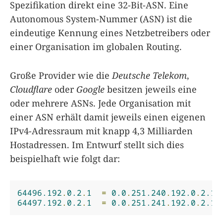
Spezifikation direkt eine 32-Bit-ASN. Eine
Autonomous System-Nummer (ASN) ist die
eindeutige Kennung eines Netzbetreibers oder
einer Organisation im globalen Routing.
Große Provider wie die
Deutsche Telekom
,
Cloudflare
oder
Google
besitzen jeweils eine
oder mehrere ASNs. Jede Organisation mit
einer ASN erhält damit jeweils einen eigenen
IPv4-Adressraum mit knapp 4,3 Milliarden
Hostadressen. Im Entwurf stellt sich dies
beispielhaft wie folgt dar:
64496.192
.
0.2
.
1
=
0.0
.
251.240
.
192.0
.
2.1
64497.192
.
0.2
.
1
=
0.0
.
251.241
.
192.0
.
2.1