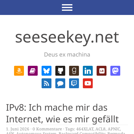
seeseekey.net
Deus ex machina
IPv8: Ich mache mir das
Internet, wie es mir gefällt
1. Juni 2026
0 Kommentare
Tags:
464XLAT
,
ACL8
,
APNIC
,
ASN
,
Autonomous System
,
Backward Compatibility
,
Bermuda
,