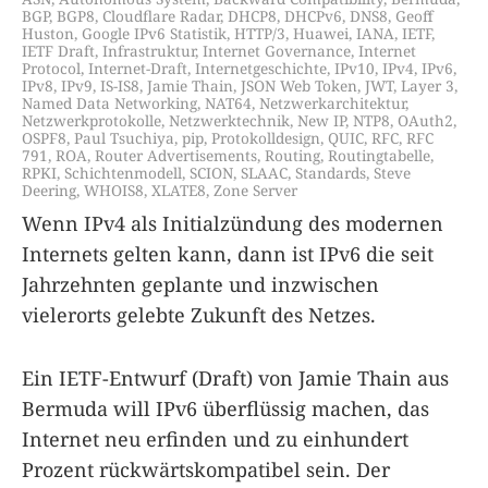
BGP
,
BGP8
,
Cloudflare Radar
,
DHCP8
,
DHCPv6
,
DNS8
,
Geoff
Huston
,
Google IPv6 Statistik
,
HTTP/3
,
Huawei
,
IANA
,
IETF
,
IETF Draft
,
Infrastruktur
,
Internet Governance
,
Internet
Protocol
,
Internet-Draft
,
Internetgeschichte
,
IPv10
,
IPv4
,
IPv6
,
IPv8
,
IPv9
,
IS-IS8
,
Jamie Thain
,
JSON Web Token
,
JWT
,
Layer 3
,
Named Data Networking
,
NAT64
,
Netzwerkarchitektur
,
Netzwerkprotokolle
,
Netzwerktechnik
,
New IP
,
NTP8
,
OAuth2
,
OSPF8
,
Paul Tsuchiya
,
pip
,
Protokolldesign
,
QUIC
,
RFC
,
RFC
791
,
ROA
,
Router Advertisements
,
Routing
,
Routingtabelle
,
RPKI
,
Schichtenmodell
,
SCION
,
SLAAC
,
Standards
,
Steve
Deering
,
WHOIS8
,
XLATE8
,
Zone Server
Wenn IPv4 als Initialzündung des modernen
Internets gelten kann, dann ist IPv6 die seit
Jahrzehnten geplante und inzwischen
vielerorts gelebte Zukunft des Netzes.
Ein IETF-Entwurf (Draft) von Jamie Thain aus
Bermuda will IPv6 überflüssig machen, das
Internet neu erfinden und zu einhundert
Prozent rückwärtskompatibel sein. Der