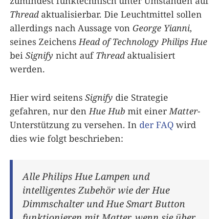
zumindest funktechnisch unter Umständen auf
Thread
aktualisierbar. Die Leuchtmittel sollen
allerdings nach Aussage von
George Yianni
,
seines Zeichens
Head of Technology
Philips Hue
bei
Signify
nicht auf
Thread
aktualisiert
werden.
Hier wird seitens
Signify
die Strategie
gefahren, nur den
Hue Hub
mit einer
Matter
-
Unterstützung zu versehen. In
der FAQ
wird
dies wie folgt beschrieben:
Alle Philips Hue Lampen und
intelligentes Zubehör wie der Hue
Dimmschalter und Hue Smart Button
funktionieren mit Matter, wenn sie über