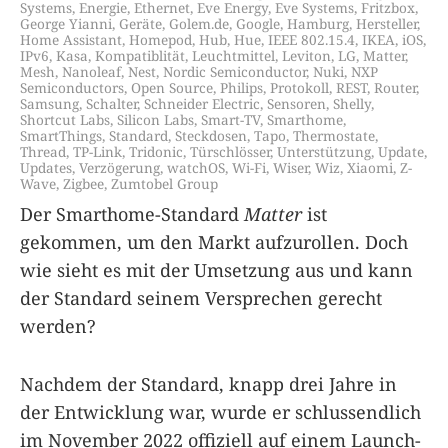
Systems
,
Energie
,
Ethernet
,
Eve Energy
,
Eve Systems
,
Fritzbox
,
George Yianni
,
Geräte
,
Golem.de
,
Google
,
Hamburg
,
Hersteller
,
Home Assistant
,
Homepod
,
Hub
,
Hue
,
IEEE 802.15.4
,
IKEA
,
iOS
,
IPv6
,
Kasa
,
Kompatiblität
,
Leuchtmittel
,
Leviton
,
LG
,
Matter
,
Mesh
,
Nanoleaf
,
Nest
,
Nordic Semiconductor
,
Nuki
,
NXP
Semiconductors
,
Open Source
,
Philips
,
Protokoll
,
REST
,
Router
,
Samsung
,
Schalter
,
Schneider Electric
,
Sensoren
,
Shelly
,
Shortcut Labs
,
Silicon Labs
,
Smart-TV
,
Smarthome
,
SmartThings
,
Standard
,
Steckdosen
,
Tapo
,
Thermostate
,
Thread
,
TP-Link
,
Tridonic
,
Türschlösser
,
Unterstützung
,
Update
,
Updates
,
Verzögerung
,
watchOS
,
Wi-Fi
,
Wiser
,
Wiz
,
Xiaomi
,
Z-
Wave
,
Zigbee
,
Zumtobel Group
Der Smarthome-Standard
Matter
ist
gekommen, um den Markt aufzurollen. Doch
wie sieht es mit der Umsetzung aus und kann
der Standard seinem Versprechen gerecht
werden?
Nachdem der Standard, knapp drei Jahre in
der Entwicklung war, wurde er schlussendlich
im November 2022 offiziell auf einem Launch-