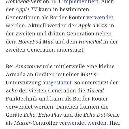
HomePod
-Version 16.1
implementiert
. Auch
der
Apple TV
kann in bestimmten
Generationen als Border-Router
verwendet
werden
. Aktuell werden der
Apple TV 4K
in
der zweiten und dritten Generation neben
dem
HomePod Mini
und dem
HomePod
in der
zweiten Generation unterstützt.
Bei
Amazon
wurde mittlerweile eine kleine
Armada an Geräten mit einer
Matter
-
Unterstützung
ausgestattet
. So unterstützt der
Echo
der vierten Generation die
Thread
-
Funktechnik und kann als Border-Router
verwendet werden. Daneben können die
Geräte
Echo
,
Echo Plus
und die
Echo Dot
-Serie
als
Matter
-Controller
verwendet werden
. Hier