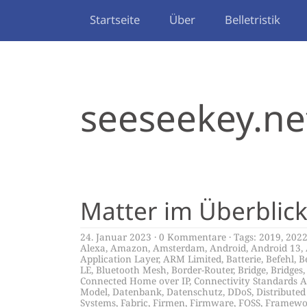
Startseite
Über
Belletristik
seeseekey.ne
Matter im Überblic
24. Januar 2023
0 Kommentare
Tags:
2019
,
202
Alexa
,
Amazon
,
Amsterdam
,
Android
,
Android 13
,
Application Layer
,
ARM Limited
,
Batterie
,
Befehl
,
B
LE
,
Bluetooth Mesh
,
Border-Router
,
Bridge
,
Bridges
Connected Home over IP
,
Connectivity Standards A
Model
,
Datenbank
,
Datenschutz
,
DDoS
,
Distribute
Systems
,
Fabric
,
Firmen
,
Firmware
,
FOSS
,
Framewo