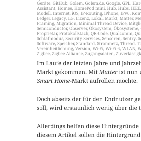
Geräte
,
GitHub
,
Golem
,
Golem.de
,
Google
,
GPL
,
Har
Assistant
,
Homee
,
HomePod mini
,
Hub
,
Hubs
,
IEEE
Modell
,
Internet
,
iOS
,
IP-Routing
,
iPhone
,
IPv6
,
Kom
Ledger
,
Legacy
,
LG
,
Lizenz
,
Lokal
,
Markt
,
Matter
,
Me
Framing
,
Migration
,
Minimal Thread Device
,
Mitgli
Semiconductor
,
Observer
,
Ökosystem
,
Ökosysteme
,
Proprietär
,
Protokollstack
,
QR-Code
,
Qualcomm
,
Qu
Schlafmodus
,
Security Services
,
Sensoren
,
Sentry
,
S
Software
,
Speicher
,
Standard
,
Stromnetz
,
Thread
,
T
Vereinheitlichung
,
Version
,
Wi-Fi
,
Wi-Fi 6
,
WLAN
,
W
Zigbee
,
Zigbee Alliance
,
Zugangsdaten
,
Zuverlässigk
Im Laufe der letzten Jahre und Jahrze
Markt gekommen. Mit
Matter
ist nun 
Smart Home
-Markt aufrollen möchte.
Doch abseits der für den Endnutzer g
soll, wird erstaunlich wenig über die
Allerdings helfen diese Hintergründe
diesem Artikel sollen die Hintergrün