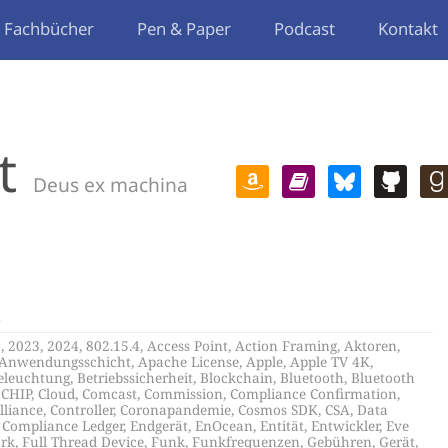
Fachbücher
Pen & Paper
Podcast
Kontakt
t
Deus ex machina
k
2
,
2023
,
2024
,
802.15.4
,
Access Point
,
Action Framing
,
Aktoren
,
Anwendungsschicht
,
Apache License
,
Apple
,
Apple TV 4K
,
eleuchtung
,
Betriebssicherheit
,
Blockchain
,
Bluetooth
,
Bluetooth
,
CHIP
,
Cloud
,
Comcast
,
Commission
,
Compliance Confirmation
,
lliance
,
Controller
,
Coronapandemie
,
Cosmos SDK
,
CSA
,
Data
d Compliance Ledger
,
Endgerät
,
EnOcean
,
Entität
,
Entwickler
,
Eve
rk
,
Full Thread Device
,
Funk
,
Funkfrequenzen
,
Gebühren
,
Gerät
,