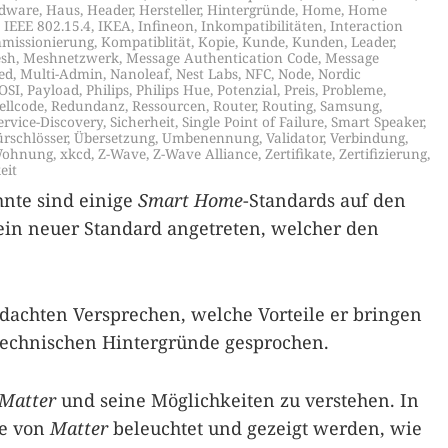
dware
,
Haus
,
Header
,
Hersteller
,
Hintergründe
,
Home
,
Home
,
IEEE 802.15.4
,
IKEA
,
Infineon
,
Inkompatibilitäten
,
Interaction
missionierung
,
Kompatiblität
,
Kopie
,
Kunde
,
Kunden
,
Leader
,
sh
,
Meshnetzwerk
,
Message Authentication Code
,
Message
ed
,
Multi-Admin
,
Nanoleaf
,
Nest Labs
,
NFC
,
Node
,
Nordic
OSI
,
Payload
,
Philips
,
Philips Hue
,
Potenzial
,
Preis
,
Probleme
,
ellcode
,
Redundanz
,
Ressourcen
,
Router
,
Routing
,
Samsung
,
ervice-Discovery
,
Sicherheit
,
Single Point of Failure
,
Smart Speaker
,
ürschlösser
,
Übersetzung
,
Umbenennung
,
Validator
,
Verbindung
,
ohnung
,
xkcd
,
Z-Wave
,
Z-Wave Alliance
,
Zertifikate
,
Zertifizierung
,
eit
hnte sind einige
Smart Home
-Standards auf den
ein neuer Standard angetreten, welcher den
edachten Versprechen, welche Vorteile er bringen
 technischen Hintergründe gesprochen.
Matter
und seine Möglichkeiten zu verstehen. In
de von
Matter
beleuchtet und gezeigt werden, wie