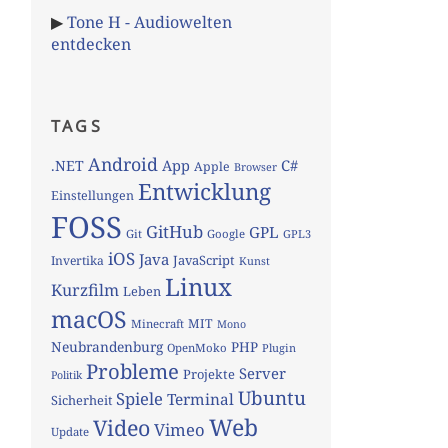
▶
Tone H - Audiowelten
entdecken
TAGS
Android
App
C#
.NET
Apple
Browser
Entwicklung
Einstellungen
FOSS
GitHub
GPL
Git
Google
GPL3
iOS
Java
JavaScript
Invertika
Kunst
Linux
Kurzfilm
Leben
macOS
MIT
Minecraft
Mono
Neubrandenburg
PHP
OpenMoko
Plugin
Probleme
Server
Projekte
Politik
Ubuntu
Spiele
Terminal
Sicherheit
Web
Video
Vimeo
Update