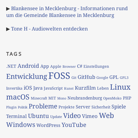
▶
Blankensee in Mecklenburg - Informationen rund
um die Gemeinde Blankensee in Mecklenburg
▶
Tone H - Audiowelten entdecken
TAGS
Android
App
C#
.NET
Apple
Einstellungen
Browser
FOSS
Entwicklung
GitHub
GPL
Git
Google
GPL3
Linux
iOS
Kurzfilm
Java
JavaScript
Leben
Invertika
Kunst
macOS
Neubrandenburg
PHP
MIT
Minecraft
OpenMoko
Mono
Probleme
Spiele
Server
Projekte
Sicherheit
Plugin
Politik
Web
Video
Ubuntu
Vimeo
Terminal
Update
Windows
YouTube
WordPress