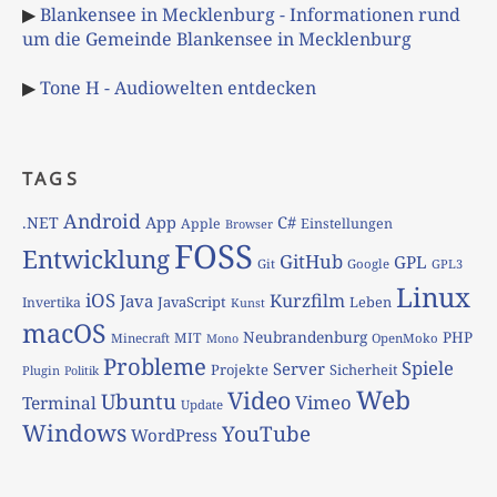
▶
Blankensee in Mecklenburg - Informationen rund
um die Gemeinde Blankensee in Mecklenburg
▶
Tone H - Audiowelten entdecken
TAGS
Android
App
C#
.NET
Apple
Einstellungen
Browser
FOSS
Entwicklung
GitHub
GPL
Git
Google
GPL3
Linux
iOS
Kurzfilm
Java
JavaScript
Leben
Invertika
Kunst
macOS
Neubrandenburg
PHP
MIT
Minecraft
OpenMoko
Mono
Probleme
Spiele
Server
Projekte
Sicherheit
Plugin
Politik
Web
Video
Ubuntu
Vimeo
Terminal
Update
Windows
YouTube
WordPress