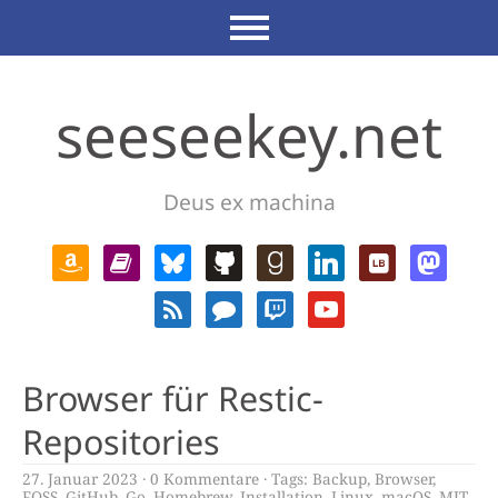
seeseekey.net
Deus ex machina
Browser für Restic-
Repositories
27. Januar 2023
0 Kommentare
Tags:
Backup
,
Browser
,
FOSS
,
GitHub
,
Go
,
Homebrew
,
Installation
,
Linux
,
macOS
,
MIT
,