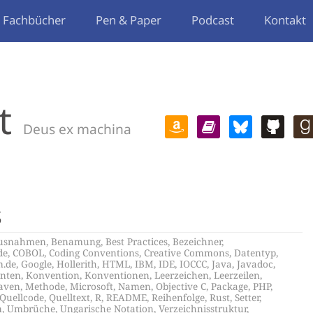
Fachbücher
Pen & Paper
Podcast
Kontakt
t
Deus ex machina
s
usnahmen
,
Benamung
,
Best Practices
,
Bezeichner
,
de
,
COBOL
,
Coding Conventions
,
Creative Commons
,
Datentyp
,
m.de
,
Google
,
Hollerith
,
HTML
,
IBM
,
IDE
,
IOCCC
,
Java
,
Javadoc
,
nten
,
Konvention
,
Konventionen
,
Leerzeichen
,
Leerzeilen
,
aven
,
Methode
,
Microsoft
,
Namen
,
Objective C
,
Package
,
PHP
,
Quellcode
,
Quelltext
,
R
,
README
,
Reihenfolge
,
Rust
,
Setter
,
n
,
Umbrüche
,
Ungarische Notation
,
Verzeichnisstruktur
,