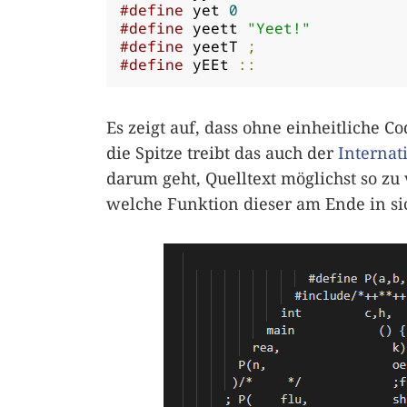
#define
 yet 
0
#define
 yeett 
"Yeet!"
#define
 yeetT 
;
#define
 yEEt 
::
Es zeigt auf, dass ohne einheitliche C
die Spitze treibt das auch der
Internat
darum geht, Quelltext möglichst so zu 
welche Funktion dieser am Ende in sic