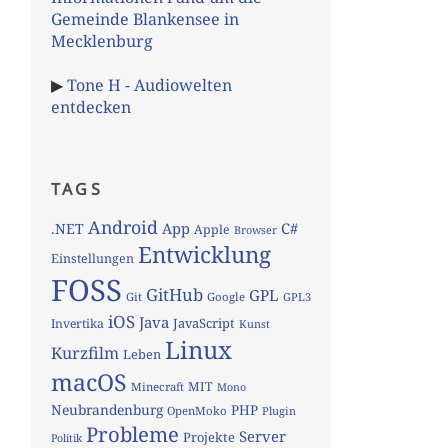
Gemeinde Blankensee in
Mecklenburg
▶
Tone H - Audiowelten
entdecken
TAGS
Android
App
C#
.NET
Apple
Browser
Entwicklung
Einstellungen
FOSS
GitHub
GPL
Git
Google
GPL3
iOS
Java
JavaScript
Invertika
Kunst
Linux
Kurzfilm
Leben
macOS
MIT
Minecraft
Mono
Neubrandenburg
PHP
OpenMoko
Plugin
Probleme
Server
Projekte
Politik