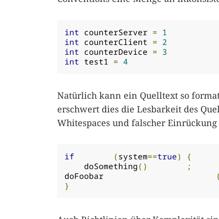
int
 counterServer 
=
1
int
 counterClient 
=
2
int
 counterDevice 
=
3
int
 test1 
=
4
Natürlich kann ein Quelltext so forma
erschwert dies die Lesbarkeit des Que
Whitespaces und falscher Einrückung
if
(
system
==
true
)
{
    doSomething
()
;
doFoobar                       
}