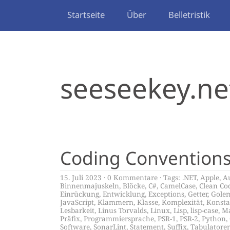
Startseite
Über
Belletristik
seeseekey.ne
Coding Convention
15. Juli 2023
0 Kommentare
Tags:
.NET
,
Apple
,
A
Binnenmajuskeln
,
Blöcke
,
C#
,
CamelCase
,
Clean Co
Einrückung
,
Entwicklung
,
Exceptions
,
Getter
,
Gole
JavaScript
,
Klammern
,
Klasse
,
Komplexität
,
Konsta
Lesbarkeit
,
Linus Torvalds
,
Linux
,
Lisp
,
lisp-case
,
M
Präfix
,
Programmiersprache
,
PSR-1
,
PSR-2
,
Python
,
Software
,
SonarLint
,
Statement
,
Suffix
,
Tabulatore