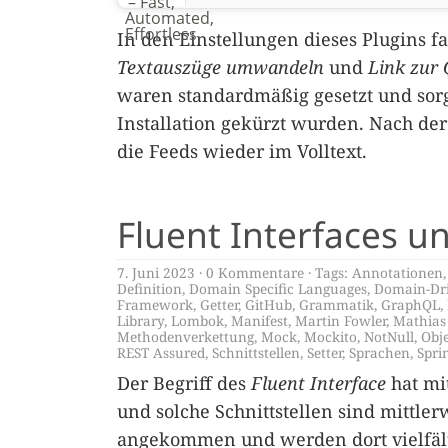
In den Einstellungen dieses Plugins 
Textauszüge umwandeln
und
Link zur 
waren standardmäßig gesetzt und sorg
Installation gekürzt wurden. Nach de
die Feeds wieder im Volltext.
Fluent Interfaces un
7. Juni 2023
0 Kommentare
Tags:
Annotationen
Definition
,
Domain Specific Languages
,
Domain-Dri
Framework
,
Getter
,
GitHub
,
Grammatik
,
GraphQL
,
Library
,
Lombok
,
Manifest
,
Martin Fowler
,
Mathias
Methodenverkettung
,
Mock
,
Mockito
,
NotNull
,
Obj
REST Assured
,
Schnittstellen
,
Setter
,
Sprachen
,
Spri
Der Begriff des
Fluent Interface
hat mi
und solche Schnittstellen sind mittle
angekommen und werden dort vielfält