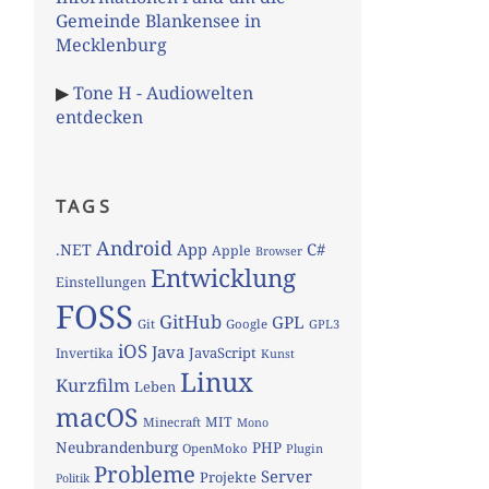
Gemeinde Blankensee in
Mecklenburg
▶
Tone H - Audiowelten
entdecken
TAGS
Android
App
C#
.NET
Apple
Browser
Entwicklung
Einstellungen
FOSS
GitHub
GPL
Git
Google
GPL3
iOS
Java
JavaScript
Invertika
Kunst
Linux
Kurzfilm
Leben
macOS
MIT
Minecraft
Mono
Neubrandenburg
PHP
OpenMoko
Plugin
Probleme
Server
Projekte
Politik