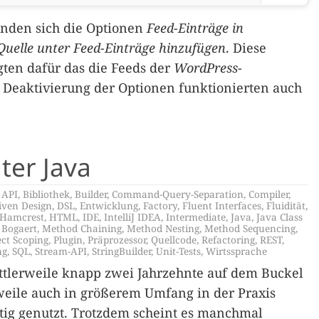
fanden sich die Optionen
Feed-Einträge in
Quelle unter Feed-Einträge hinzufügen
. Diese
ten dafür das die Feeds der
WordPress
-
r Deaktivierung der Optionen funktionierten auch
ter Java
,
API
,
Bibliothek
,
Builder
,
Command-Query-Separation
,
Compiler
,
ven Design
,
DSL
,
Entwicklung
,
Factory
,
Fluent Interfaces
,
Fluidität
,
Hamcrest
,
HTML
,
IDE
,
IntelliJ IDEA
,
Intermediate
,
Java
,
Java Class
 Bogaert
,
Method Chaining
,
Method Nesting
,
Method Sequencing
,
ect Scoping
,
Plugin
,
Präprozessor
,
Quellcode
,
Refactoring
,
REST
,
ng
,
SQL
,
Stream-API
,
StringBuilder
,
Unit-Tests
,
Wirtssprache
ttlerweile knapp zwei Jahrzehnte auf dem Buckel
rweile auch in größerem Umfang in der Praxis
ig genutzt. Trotzdem scheint es manchmal