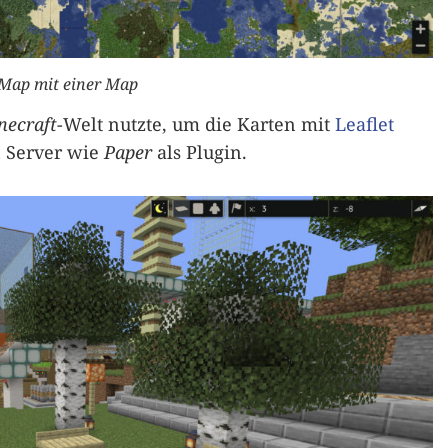
Map mit einer Map
necraft
-Welt nutzte, um die Karten mit
Leaflet
 Server wie
Paper
als Plugin.