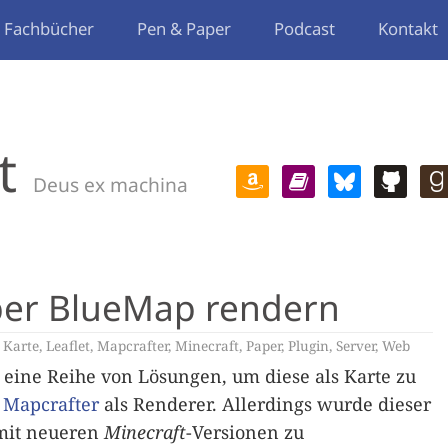
Fachbücher
Pen & Paper
Podcast
Kontakt
t
Deus ex machina
ber BlueMap rendern
,
Karte
,
Leaflet
,
Mapcrafter
,
Minecraft
,
Paper
,
Plugin
,
Server
,
Web
 eine Reihe von Lösungen, um diese als Karte zu
h
Mapcrafter
als Renderer. Allerdings wurde dieser
 mit neueren
Minecraft
-Versionen zu