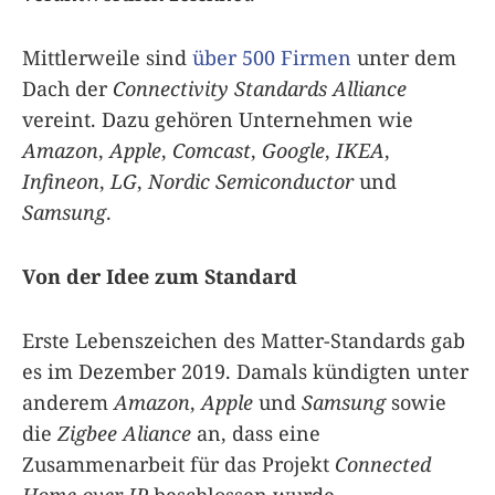
Mittlerweile sind
über 500 Firmen
unter dem
Dach der
Connectivity Standards Alliance
vereint. Dazu gehören Unternehmen wie
Amazon
,
Apple
,
Comcast
,
Google
,
IKEA
,
Infineon
,
LG
,
Nordic Semiconductor
und
Samsung
.
Von der Idee zum Standard
Erste Lebenszeichen des Matter-Standards gab
es im Dezember 2019. Damals kündigten unter
anderem
Amazon
,
Apple
und
Samsung
sowie
die
Zigbee Aliance
an, dass eine
Zusammenarbeit für das Projekt
Connected
Home over IP
beschlossen wurde.