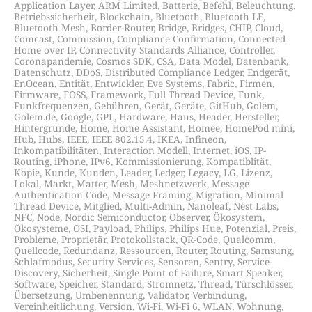
Application Layer
,
ARM Limited
,
Batterie
,
Befehl
,
Beleuchtung
,
Betriebssicherheit
,
Blockchain
,
Bluetooth
,
Bluetooth LE
,
Bluetooth Mesh
,
Border-Router
,
Bridge
,
Bridges
,
CHIP
,
Cloud
,
Comcast
,
Commission
,
Compliance Confirmation
,
Connected
Home over IP
,
Connectivity Standards Alliance
,
Controller
,
Coronapandemie
,
Cosmos SDK
,
CSA
,
Data Model
,
Datenbank
,
Datenschutz
,
DDoS
,
Distributed Compliance Ledger
,
Endgerät
,
EnOcean
,
Entität
,
Entwickler
,
Eve Systems
,
Fabric
,
Firmen
,
Firmware
,
FOSS
,
Framework
,
Full Thread Device
,
Funk
,
Funkfrequenzen
,
Gebühren
,
Gerät
,
Geräte
,
GitHub
,
Golem
,
Golem.de
,
Google
,
GPL
,
Hardware
,
Haus
,
Header
,
Hersteller
,
Hintergründe
,
Home
,
Home Assistant
,
Homee
,
HomePod mini
,
Hub
,
Hubs
,
IEEE
,
IEEE 802.15.4
,
IKEA
,
Infineon
,
Inkompatibilitäten
,
Interaction Modell
,
Internet
,
iOS
,
IP-
Routing
,
iPhone
,
IPv6
,
Kommissionierung
,
Kompatiblität
,
Kopie
,
Kunde
,
Kunden
,
Leader
,
Ledger
,
Legacy
,
LG
,
Lizenz
,
Lokal
,
Markt
,
Matter
,
Mesh
,
Meshnetzwerk
,
Message
Authentication Code
,
Message Framing
,
Migration
,
Minimal
Thread Device
,
Mitglied
,
Multi-Admin
,
Nanoleaf
,
Nest Labs
,
NFC
,
Node
,
Nordic Semiconductor
,
Observer
,
Ökosystem
,
Ökosysteme
,
OSI
,
Payload
,
Philips
,
Philips Hue
,
Potenzial
,
Preis
,
Probleme
,
Proprietär
,
Protokollstack
,
QR-Code
,
Qualcomm
,
Quellcode
,
Redundanz
,
Ressourcen
,
Router
,
Routing
,
Samsung
,
Schlafmodus
,
Security Services
,
Sensoren
,
Sentry
,
Service-
Discovery
,
Sicherheit
,
Single Point of Failure
,
Smart Speaker
,
Software
,
Speicher
,
Standard
,
Stromnetz
,
Thread
,
Türschlösser
,
Übersetzung
,
Umbenennung
,
Validator
,
Verbindung
,
Vereinheitlichung
,
Version
,
Wi-Fi
,
Wi-Fi 6
,
WLAN
,
Wohnung
,