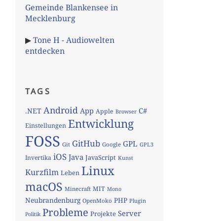
Gemeinde Blankensee in
Mecklenburg
▶
Tone H - Audiowelten
entdecken
TAGS
Android
App
C#
.NET
Apple
Browser
Entwicklung
Einstellungen
FOSS
GitHub
GPL
Git
Google
GPL3
iOS
Java
JavaScript
Invertika
Kunst
Linux
Kurzfilm
Leben
macOS
MIT
Minecraft
Mono
Neubrandenburg
PHP
OpenMoko
Plugin
Probleme
Server
Projekte
Politik