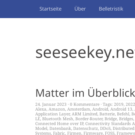
Startseite
Über
Belletristik
seeseekey.ne
Matter im Überblic
24. Januar 2023
0 Kommentare
Tags:
2019
,
202
Alexa
,
Amazon
,
Amsterdam
,
Android
,
Android 13
,
Application Layer
,
ARM Limited
,
Batterie
,
Befehl
,
B
LE
,
Bluetooth Mesh
,
Border-Router
,
Bridge
,
Bridges
Connected Home over IP
,
Connectivity Standards A
Model
,
Datenbank
,
Datenschutz
,
DDoS
,
Distribute
Systems
,
Fabric
,
Firmen
,
Firmware
,
FOSS
,
Framewo