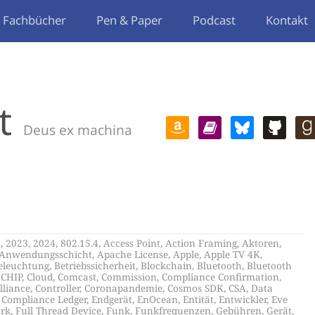
Fachbücher
Pen & Paper
Podcast
Kontakt
t
Deus ex machina
k
2
,
2023
,
2024
,
802.15.4
,
Access Point
,
Action Framing
,
Aktoren
,
Anwendungsschicht
,
Apache License
,
Apple
,
Apple TV 4K
,
eleuchtung
,
Betriebssicherheit
,
Blockchain
,
Bluetooth
,
Bluetooth
,
CHIP
,
Cloud
,
Comcast
,
Commission
,
Compliance Confirmation
,
lliance
,
Controller
,
Coronapandemie
,
Cosmos SDK
,
CSA
,
Data
d Compliance Ledger
,
Endgerät
,
EnOcean
,
Entität
,
Entwickler
,
Eve
rk
,
Full Thread Device
,
Funk
,
Funkfrequenzen
,
Gebühren
,
Gerät
,