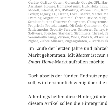
Geräte
,
GitHub
,
Golem
,
Golem.de
,
Google
,
GPL
,
Har
Assistant
,
Homee
,
HomePod mini
,
Hub
,
Hubs
,
IEEE
Modell
,
Internet
,
iOS
,
IP-Routing
,
iPhone
,
IPv6
,
Kom
Ledger
,
Legacy
,
LG
,
Lizenz
,
Lokal
,
Markt
,
Matter
,
Me
Framing
,
Migration
,
Minimal Thread Device
,
Mitgli
Semiconductor
,
Observer
,
Ökosystem
,
Ökosysteme
,
Proprietär
,
Protokollstack
,
QR-Code
,
Qualcomm
,
Qu
Schlafmodus
,
Security Services
,
Sensoren
,
Sentry
,
S
Software
,
Speicher
,
Standard
,
Stromnetz
,
Thread
,
T
Vereinheitlichung
,
Version
,
Wi-Fi
,
Wi-Fi 6
,
WLAN
,
W
Zigbee
,
Zigbee Alliance
,
Zugangsdaten
,
Zuverlässigk
Im Laufe der letzten Jahre und Jahrze
Markt gekommen. Mit
Matter
ist nun 
Smart Home
-Markt aufrollen möchte.
Doch abseits der für den Endnutzer g
soll, wird erstaunlich wenig über die
Allerdings helfen diese Hintergründe
diesem Artikel sollen die Hintergrün