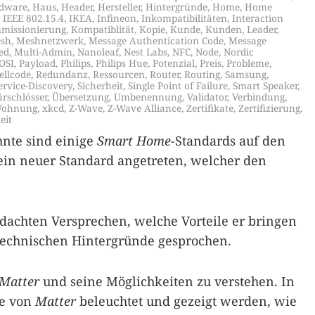
dware
,
Haus
,
Header
,
Hersteller
,
Hintergründe
,
Home
,
Home
,
IEEE 802.15.4
,
IKEA
,
Infineon
,
Inkompatibilitäten
,
Interaction
missionierung
,
Kompatiblität
,
Kopie
,
Kunde
,
Kunden
,
Leader
,
sh
,
Meshnetzwerk
,
Message Authentication Code
,
Message
ed
,
Multi-Admin
,
Nanoleaf
,
Nest Labs
,
NFC
,
Node
,
Nordic
OSI
,
Payload
,
Philips
,
Philips Hue
,
Potenzial
,
Preis
,
Probleme
,
ellcode
,
Redundanz
,
Ressourcen
,
Router
,
Routing
,
Samsung
,
ervice-Discovery
,
Sicherheit
,
Single Point of Failure
,
Smart Speaker
,
ürschlösser
,
Übersetzung
,
Umbenennung
,
Validator
,
Verbindung
,
ohnung
,
xkcd
,
Z-Wave
,
Z-Wave Alliance
,
Zertifikate
,
Zertifizierung
,
eit
hnte sind einige
Smart Home
-Standards auf den
ein neuer Standard angetreten, welcher den
edachten Versprechen, welche Vorteile er bringen
 technischen Hintergründe gesprochen.
Matter
und seine Möglichkeiten zu verstehen. In
de von
Matter
beleuchtet und gezeigt werden, wie