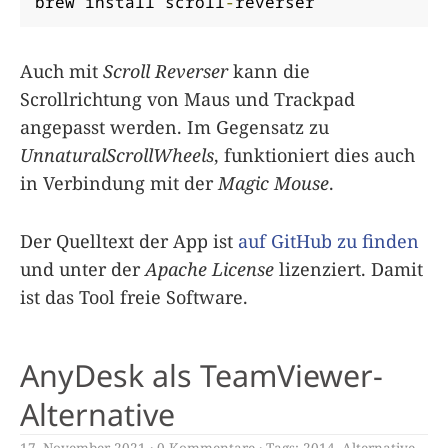
brew install scroll
-
reverser
Auch mit
Scroll Reverser
kann die
Scrollrichtung von Maus und Trackpad
angepasst werden. Im Gegensatz zu
UnnaturalScrollWheels
, funktioniert dies auch
in Verbindung mit der
Magic Mouse
.
Der Quelltext der App ist
auf GitHub zu finden
und unter der
Apache License
lizenziert. Damit
ist das Tool freie Software.
AnyDesk als TeamViewer-
Alternative
17. November 2021
0 Kommentare
Tags:
2014
,
Alternative
,