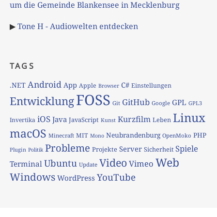
um die Gemeinde Blankensee in Mecklenburg
▶
Tone H - Audiowelten entdecken
TAGS
Android
App
C#
.NET
Apple
Einstellungen
Browser
FOSS
Entwicklung
GitHub
GPL
Git
Google
GPL3
Linux
iOS
Kurzfilm
Java
JavaScript
Leben
Invertika
Kunst
macOS
Neubrandenburg
PHP
MIT
Minecraft
OpenMoko
Mono
Probleme
Spiele
Server
Projekte
Sicherheit
Plugin
Politik
Web
Video
Ubuntu
Vimeo
Terminal
Update
Windows
YouTube
WordPress