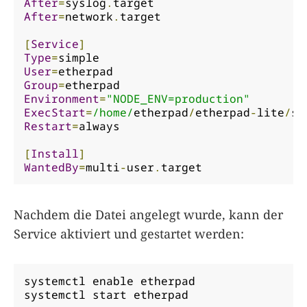
After
=
syslog
.
After
=
network
.
target

[
Service
]
Type
=
User
=
Group
=
Environment
=
"NODE_ENV=production"
ExecStart
=
/home/
etherpad
/
etherpad
-
lite
/
sr
Restart
=
always

[
Install
]
WantedBy
=
multi
-
user
.
target
Nachdem die Datei angelegt wurde, kann der
Service aktiviert und gestartet werden:
systemctl enable etherpad

systemctl start etherpad