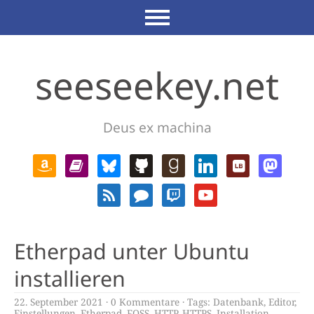
seeseekey.net
Deus ex machina
Etherpad unter Ubuntu
installieren
22. September 2021
0 Kommentare
Tags:
Datenbank
,
Editor
,
Einstellungen
,
Etherpad
,
FOSS
,
HTTP
,
HTTPS
,
Installation
,