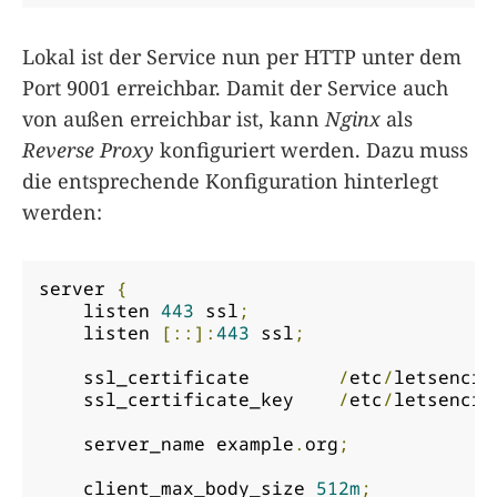
Lokal ist der Service nun per HTTP unter dem
Port 9001 erreichbar. Damit der Service auch
von außen erreichbar ist, kann
Nginx
als
Reverse Proxy
konfiguriert werden. Dazu muss
die entsprechende Konfiguration hinterlegt
werden:
server 
{
    listen 
443
 ssl
;
    listen 
[::]:
443
 ssl
;
    ssl_certificate        
/
etc
/
letsencry
    ssl_certificate_key    
/
etc
/
letsencry
    server_name example
.
org
;
    client_max_body_size 
512m
;