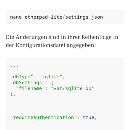
nano etherpad
-
lite
/
settings
.
json
Die Änderungen sind in ihrer Reihenfolge in
der Konfigurationsdatei angegeben:
...
"dbType"
:
"sqlite"
,
"dbSettings"
:
{
"filename"
:
"var/sqlite.db"
},
...
"requireAuthentication"
:
true
,
...