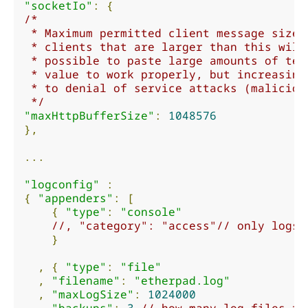
"socketIo"
:
{
/*

 * Maximum permitted client message size 
 * clients that are larger than this will
 * possible to paste large amounts of tex
 * value to work properly, but increasing
 * to denial of service attacks (maliciou
 */
"maxHttpBufferSize"
:
1048576
},
...
"logconfig"
:
{
"appenders"
:
[
{
"type"
:
"console"
//, "category": "access"// only logs 
}
,
{
"type"
:
"file"
,
"filename"
:
"etherpad.log"
,
"maxLogSize"
:
1024000
,
"backups"
:
3
// how many log files th