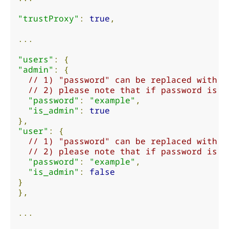
"trustProxy"
:
true
,
...
"users"
:
{
"admin"
:
{
// 1) "password" can be replaced with "
// 2) please note that if password is n
"password"
:
"example"
,
"is_admin"
:
true
},
"user"
:
{
// 1) "password" can be replaced with "
// 2) please note that if password is n
"password"
:
"example"
,
"is_admin"
:
false
}
},
...