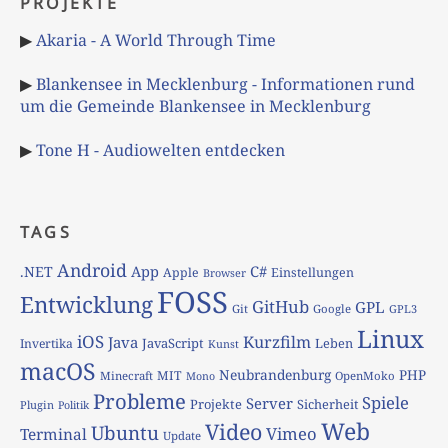
PROJEKTE
▶
Akaria - A World Through Time
▶
Blankensee in Mecklenburg - Informationen rund
um die Gemeinde Blankensee in Mecklenburg
▶
Tone H - Audiowelten entdecken
TAGS
Android
App
C#
.NET
Apple
Einstellungen
Browser
FOSS
Entwicklung
GitHub
GPL
Git
Google
GPL3
Linux
iOS
Kurzfilm
Java
JavaScript
Leben
Invertika
Kunst
macOS
Neubrandenburg
PHP
MIT
Minecraft
OpenMoko
Mono
Probleme
Spiele
Server
Projekte
Sicherheit
Plugin
Politik
Web
Video
Ubuntu
Vimeo
Terminal
Update