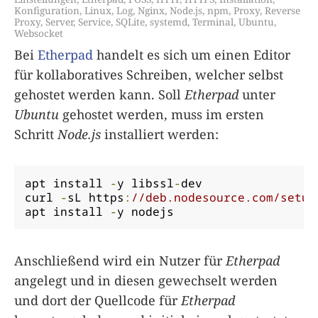
Konfiguration
,
Linux
,
Log
,
Nginx
,
Node.js
,
npm
,
Proxy
,
Reverse
Proxy
,
Server
,
Service
,
SQLite
,
systemd
,
Terminal
,
Ubuntu
,
Websocket
Bei
Etherpad
handelt es sich um einen Editor
für kollaboratives Schreiben, welcher selbst
gehostet werden kann. Soll
Etherpad
unter
Ubuntu
gehostet werden, muss im ersten
Schritt
Node.js
installiert werden:
apt install 
-
y libssl
-
dev

curl 
-
sL https
:
//deb.nodesource.com/setup
apt install 
-
y nodejs
Anschließend wird ein Nutzer für
Etherpad
angelegt und in diesen gewechselt werden
und dort der Quellcode für
Etherpad