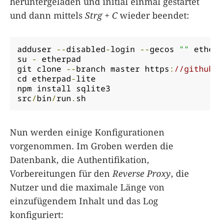
heruntergeladen und initial einmal gestartet
und dann mittels
Strg + C
wieder beendet:
adduser 
--
disabled
-
login 
--
gecos 
""
 etherp
su 
-
 etherpad

git clone 
--
branch master https
:
//github.
cd etherpad
-
lite

npm install sqlite3

src
/
bin
/
run
.
sh
Nun werden einige Konfigurationen
vorgenommen. Im Groben werden die
Datenbank, die Authentifikation,
Vorbereitungen für den
Reverse Proxy
, die
Nutzer und die maximale Länge von
einzufügendem Inhalt und das Log
konfiguriert: