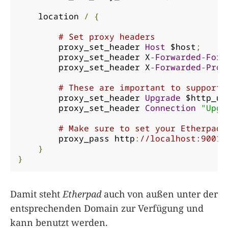
    location 
/
{
# Set proxy headers
        proxy_set_header 
Host
 $host
;
        proxy_set_header X
-
Forwarded
-
For
 
        proxy_set_header X
-
Forwarded
-
Prot
# These are important to support 
        proxy_set_header 
Upgrade
 $http_up
        proxy_set_header 
Connection
"Upgr
# Make sure to set your Etherpad 
        proxy_pass http
:
//localhost:9001;
}
}
Damit steht
Etherpad
auch von außen unter der
entsprechenden Domain zur Verfügung und
kann benutzt werden.