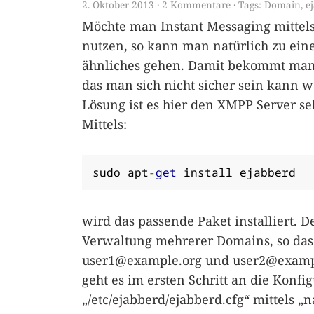
2. Oktober 2013
2 Kommentare
Tags:
Domain
,
e
Möchte man Instant Messaging mittel
nutzen, so kann man natürlich zu ei
ähnliches gehen. Damit bekommt man 
das man sich nicht sicher sein kann w
Lösung ist es hier den XMPP Server sel
Mittels:
sudo apt
-
get
 install ejabberd
wird das passende Paket installiert. D
Verwaltung mehrerer Domains, so das 
user1@example.org
und
user2@examp
geht es im ersten Schritt an die Konfi
„/etc/ejabberd/ejabberd.cfg“ mittels „n