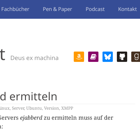
Fachbücher
Pen & Paper
Podcast
Kontakt
t
Deus ex machina
d ermitteln
Linux
,
Server
,
Ubuntu
,
Version
,
XMPP
 Servers
ejabberd
zu ermitteln muss auf der
n: