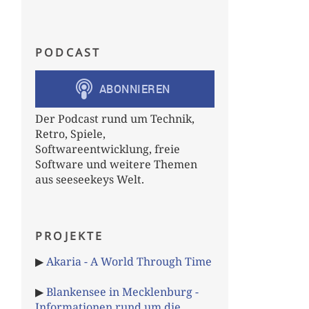
t
 ejabberd
.
cer

PODCAST
Der Podcast rund um Technik,
Retro, Spiele,
Softwareentwicklung, freie
Software und weitere Themen
aus seeseekeys Welt.
PROJEKTE
▶
Akaria - A World Through Time
▶
Blankensee in Mecklenburg -
Informationen rund um die