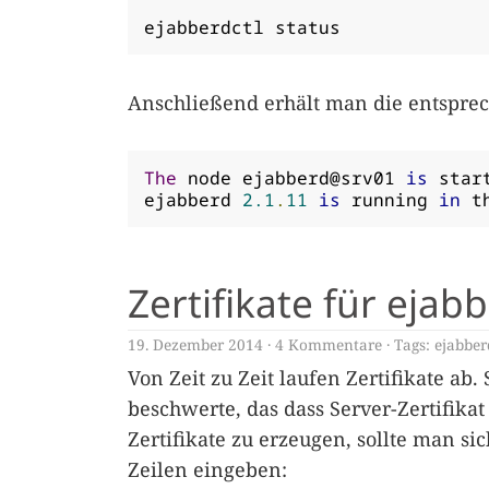
ejabberdctl status
Anschließend erhält man die entspre
The
 node ejabberd@srv01 
is
 star
ejabberd 
2.1
.
11
is
 running 
in
 t
Zertifikate für eja
19. Dezember 2014
4 Kommentare
Tags:
ejabber
Von Zeit zu Zeit laufen Zertifikate ab
beschwerte, das dass Server-Zertifikat
Zertifikate zu erzeugen, sollte man s
Zeilen eingeben: