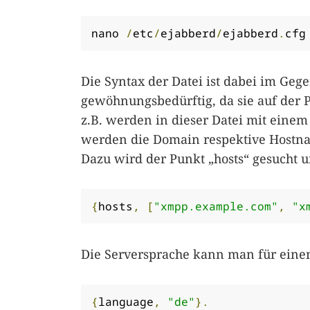
nano 
/
etc
/
ejabberd
/
ejabberd
.
cfg
Die Syntax der Datei ist dabei im Geg
gewöhnungsbedürftig, da sie auf der
z.B. werden in dieser Datei mit einem 
werden die Domain respektive Hostnam
Dazu wird der Punkt „hosts“ gesucht 
{
hosts
,
[
"xmpp.example.com"
,
"x
Die Serversprache kann man für eine
{
language
,
"de"
}.