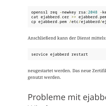
openssl req 
-
newkey rsa
:
2048
-
k
cat ejabberd
.
cer 
>>
 ejabberd
.
pem
cp ejabberd
.
pem 
/
etc
/
ejabberd
/
e
Anschließend kann der Dienst mittels
service ejabberd restart
neugestartet werden. Das neue Zertifi
genutzt werden.
Probleme mit ejabb