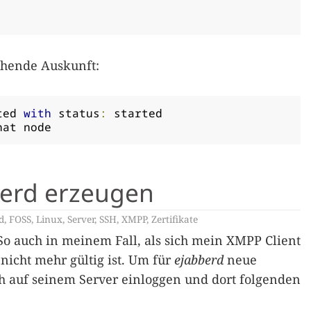
chende Auskunft:
ted 
with
 status
:
 started

hat node
bberd erzeugen
d
,
FOSS
,
Linux
,
Server
,
SSH
,
XMPP
,
Zertifikate
. So auch in meinem Fall, als sich mein XMPP Client
 nicht mehr gültig ist. Um für
ejabberd
neue
ich auf seinem Server einloggen und dort folgenden