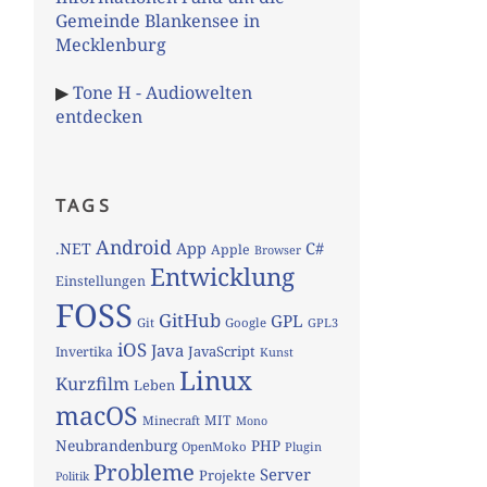
Gemeinde Blankensee in
Mecklenburg
▶
Tone H - Audiowelten
entdecken
TAGS
Android
App
C#
.NET
Apple
Browser
Entwicklung
Einstellungen
FOSS
GitHub
GPL
Git
Google
GPL3
iOS
Java
JavaScript
Invertika
Kunst
Linux
Kurzfilm
Leben
macOS
MIT
Minecraft
Mono
Neubrandenburg
PHP
OpenMoko
Plugin
Probleme
Server
Projekte
Politik