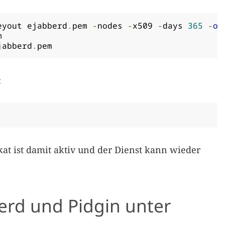
eyout ejabberd
.
pem 
-
nodes 
-
x509 
-
days 
365
-
ou


jabberd
.
pem
:
kat ist damit aktiv und der Dienst kann wieder
erd und Pidgin unter