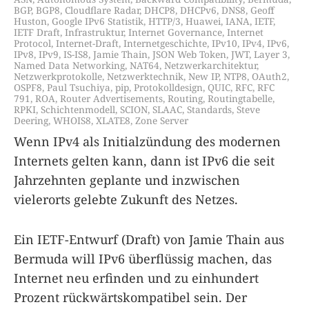
BGP
,
BGP8
,
Cloudflare Radar
,
DHCP8
,
DHCPv6
,
DNS8
,
Geoff
Huston
,
Google IPv6 Statistik
,
HTTP/3
,
Huawei
,
IANA
,
IETF
,
IETF Draft
,
Infrastruktur
,
Internet Governance
,
Internet
Protocol
,
Internet-Draft
,
Internetgeschichte
,
IPv10
,
IPv4
,
IPv6
,
IPv8
,
IPv9
,
IS-IS8
,
Jamie Thain
,
JSON Web Token
,
JWT
,
Layer 3
,
Named Data Networking
,
NAT64
,
Netzwerkarchitektur
,
Netzwerkprotokolle
,
Netzwerktechnik
,
New IP
,
NTP8
,
OAuth2
,
OSPF8
,
Paul Tsuchiya
,
pip
,
Protokolldesign
,
QUIC
,
RFC
,
RFC
791
,
ROA
,
Router Advertisements
,
Routing
,
Routingtabelle
,
RPKI
,
Schichtenmodell
,
SCION
,
SLAAC
,
Standards
,
Steve
Deering
,
WHOIS8
,
XLATE8
,
Zone Server
Wenn IPv4 als Initialzündung des modernen
Internets gelten kann, dann ist IPv6 die seit
Jahrzehnten geplante und inzwischen
vielerorts gelebte Zukunft des Netzes.
Ein IETF-Entwurf (Draft) von Jamie Thain aus
Bermuda will IPv6 überflüssig machen, das
Internet neu erfinden und zu einhundert
Prozent rückwärtskompatibel sein. Der