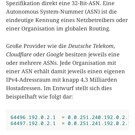
Spezifikation direkt eine 32-Bit-ASN. Eine
Autonomous System-Nummer (ASN) ist die
eindeutige Kennung eines Netzbetreibers oder
einer Organisation im globalen Routing.
Große Provider wie die
Deutsche Telekom
,
Cloudflare
oder
Google
besitzen jeweils eine
oder mehrere ASNs. Jede Organisation mit
einer ASN erhält damit jeweils einen eigenen
IPv4-Adressraum mit knapp 4,3 Milliarden
Hostadressen. Im Entwurf stellt sich dies
beispielhaft wie folgt dar:
64496.192
.
0.2
.
1
=
0.0
.
251.240
.
192.0
.
2.1
64497.192
.
0.2
.
1
=
0.0
.
251.241
.
192.0
.
2.1