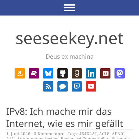
seeseekey.net
Deus ex machina
IPv8: Ich mache mir das
Internet, wie es mir gefällt
1. Juni 2026
0 Kommentare
Tags:
464XLAT
,
ACL8
,
APNIC
,
ASN
,
Autonomous System
,
Backward Compatibility
,
Bermuda
,