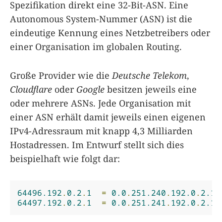
Spezifikation direkt eine 32-Bit-ASN. Eine
Autonomous System-Nummer (ASN) ist die
eindeutige Kennung eines Netzbetreibers oder
einer Organisation im globalen Routing.
Große Provider wie die
Deutsche Telekom
,
Cloudflare
oder
Google
besitzen jeweils eine
oder mehrere ASNs. Jede Organisation mit
einer ASN erhält damit jeweils einen eigenen
IPv4-Adressraum mit knapp 4,3 Milliarden
Hostadressen. Im Entwurf stellt sich dies
beispielhaft wie folgt dar:
64496.192
.
0.2
.
1
=
0.0
.
251.240
.
192.0
.
2.1
64497.192
.
0.2
.
1
=
0.0
.
251.241
.
192.0
.
2.1