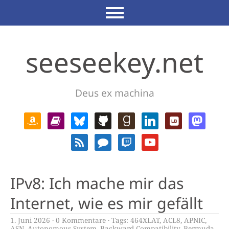
seeseekey.net
Deus ex machina
IPv8: Ich mache mir das
Internet, wie es mir gefällt
1. Juni 2026
0 Kommentare
Tags:
464XLAT
,
ACL8
,
APNIC
,
ASN
,
Autonomous System
,
Backward Compatibility
,
Bermuda
,