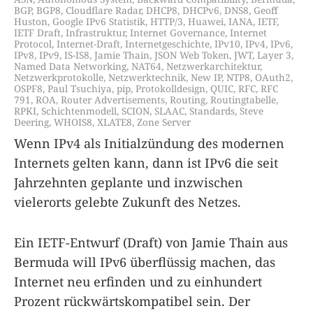
BGP
,
BGP8
,
Cloudflare Radar
,
DHCP8
,
DHCPv6
,
DNS8
,
Geoff
Huston
,
Google IPv6 Statistik
,
HTTP/3
,
Huawei
,
IANA
,
IETF
,
IETF Draft
,
Infrastruktur
,
Internet Governance
,
Internet
Protocol
,
Internet-Draft
,
Internetgeschichte
,
IPv10
,
IPv4
,
IPv6
,
IPv8
,
IPv9
,
IS-IS8
,
Jamie Thain
,
JSON Web Token
,
JWT
,
Layer 3
,
Named Data Networking
,
NAT64
,
Netzwerkarchitektur
,
Netzwerkprotokolle
,
Netzwerktechnik
,
New IP
,
NTP8
,
OAuth2
,
OSPF8
,
Paul Tsuchiya
,
pip
,
Protokolldesign
,
QUIC
,
RFC
,
RFC
791
,
ROA
,
Router Advertisements
,
Routing
,
Routingtabelle
,
RPKI
,
Schichtenmodell
,
SCION
,
SLAAC
,
Standards
,
Steve
Deering
,
WHOIS8
,
XLATE8
,
Zone Server
Wenn IPv4 als Initialzündung des modernen
Internets gelten kann, dann ist IPv6 die seit
Jahrzehnten geplante und inzwischen
vielerorts gelebte Zukunft des Netzes.
Ein IETF-Entwurf (Draft) von Jamie Thain aus
Bermuda will IPv6 überflüssig machen, das
Internet neu erfinden und zu einhundert
Prozent rückwärtskompatibel sein. Der