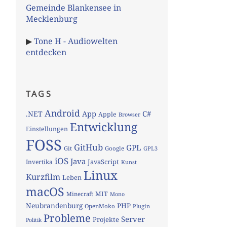
Gemeinde Blankensee in
Mecklenburg
▶
Tone H - Audiowelten
entdecken
TAGS
Android
App
C#
.NET
Apple
Browser
Entwicklung
Einstellungen
FOSS
GitHub
GPL
Git
Google
GPL3
iOS
Java
JavaScript
Invertika
Kunst
Linux
Kurzfilm
Leben
macOS
MIT
Minecraft
Mono
Neubrandenburg
PHP
OpenMoko
Plugin
Probleme
Server
Projekte
Politik