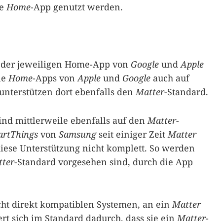
ie
Home
-App genutzt werden.
ng der jeweiligen Home-App von
Google
und
Apple
ie
Home
-Apps von
Apple
und
Google
auch auf
unterstützen dort ebenfalls den
Matter
-Standard.
nd mittlerweile ebenfalls auf den
Matter
-
rtThings
von
Samsung
seit einiger Zeit
Matter
 diese Unterstützung nicht komplett. So werden
ter
-Standard vorgesehen sind, durch die App
ht direkt kompatiblen Systemen, an ein
Matter
ert sich im Standard dadurch, dass sie ein
Matter
-