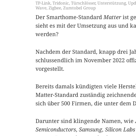
TP-Link
,
Tridonic
,
Türschlösser
,
Unterstützung
,
Upd
Wave
,
Zigbee
,
Zumtobel Group
Der Smarthome-Standard
Matter
ist g
sieht es mit der Umsetzung aus und k
werden?
Nachdem der Standard, knapp drei Jah
schlussendlich im November 2022 off
vorgestellt.
Bereits damals kündigten viele Herstel
Matter-Standard zuständig zeichnen
sich über 500 Firmen, die unter dem D
Darunter sind klingende Namen, wie
Semiconductors
,
Samsung
,
Silicon Labs