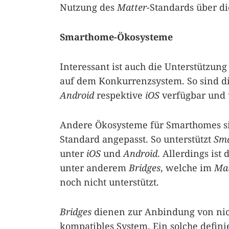
Nutzung des
Matter
-Standards über d
Smarthome-Ökosysteme
Interessant ist auch die Unterstützu
auf dem Konkurrenzsystem. So sind d
Android
respektive
iOS
verfügbar und 
Andere Ökosysteme für Smarthomes si
Standard angepasst. So unterstützt
Sma
unter
iOS
und
Android
. Allerdings ist
unter anderem
Bridges
, welche im
Mat
noch nicht unterstützt.
Bridges
dienen zur Anbindung von nic
kompatibles System. Ein solche defini