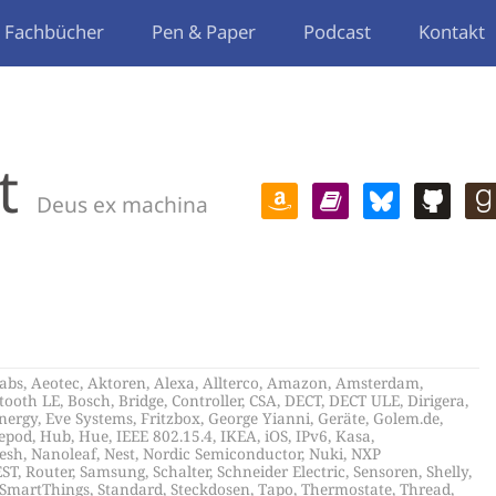
Fachbücher
Pen & Paper
Podcast
Kontakt
t
Deus ex machina
abs
,
Aeotec
,
Aktoren
,
Alexa
,
Allterco
,
Amazon
,
Amsterdam
,
tooth LE
,
Bosch
,
Bridge
,
Controller
,
CSA
,
DECT
,
DECT ULE
,
Dirigera
,
nergy
,
Eve Systems
,
Fritzbox
,
George Yianni
,
Geräte
,
Golem.de
,
epod
,
Hub
,
Hue
,
IEEE 802.15.4
,
IKEA
,
iOS
,
IPv6
,
Kasa
,
esh
,
Nanoleaf
,
Nest
,
Nordic Semiconductor
,
Nuki
,
NXP
EST
,
Router
,
Samsung
,
Schalter
,
Schneider Electric
,
Sensoren
,
Shelly
,
SmartThings
,
Standard
,
Steckdosen
,
Tapo
,
Thermostate
,
Thread
,