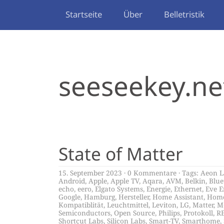
Startseite
Über
Belletristik
seeseekey.ne
State of Matter
15. September 2023
0 Kommentare
Tags:
Aeon L
Android
,
Apple
,
Apple TV
,
Aqara
,
AVM
,
Belkin
,
Blue
echo
,
eero
,
Elgato Systems
,
Energie
,
Ethernet
,
Eve E
Google
,
Hamburg
,
Hersteller
,
Home Assistant
,
Hom
Kompatiblität
,
Leuchtmittel
,
Leviton
,
LG
,
Matter
,
M
Semiconductors
,
Open Source
,
Philips
,
Protokoll
,
R
Shortcut Labs
,
Silicon Labs
,
Smart-TV
,
Smarthome
,