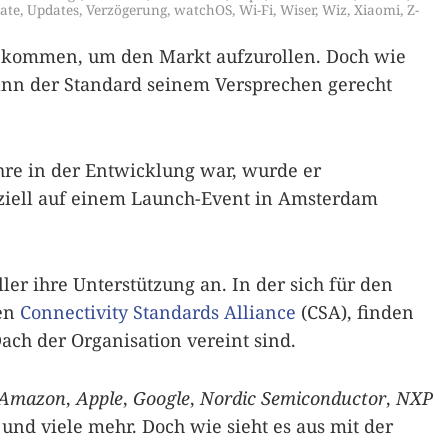
ate
,
Updates
,
Verzögerung
,
watchOS
,
Wi-Fi
,
Wiser
,
Wiz
,
Xiaomi
,
Z-
ekommen, um den Markt aufzurollen. Doch wie
ann der Standard seinem Versprechen gerecht
re in der Entwicklung war, wurde er
iziell auf einem Launch-Event in Amsterdam
ler ihre Unterstützung an. In der sich für den
den
Connectivity Standards Alliance
(CSA), finden
ach der Organisation vereint sind.
Amazon
,
Apple
,
Google
,
Nordic Semiconductor
,
NXP
und viele mehr. Doch wie sieht es aus mit der