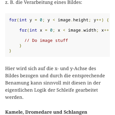
z. B. die Verarbeitung eines Bildes:
for
(
int
 y 
=
0
;
 y 
<
 image
.
height
;
 y
++)
{
for
(
int
 x 
=
0
;
 x 
<
 image
.
width
;
 x
++)
// Do image stuff
}
}
Hier wird sich auf die x- und y-Achse des
Bildes bezogen und durch die entsprechende
Benamung kann sinnvoll mit diesen in der
eigentlichen Logik der Schleife gearbeitet
werden.
Kamele, Dromedare und Schlangen