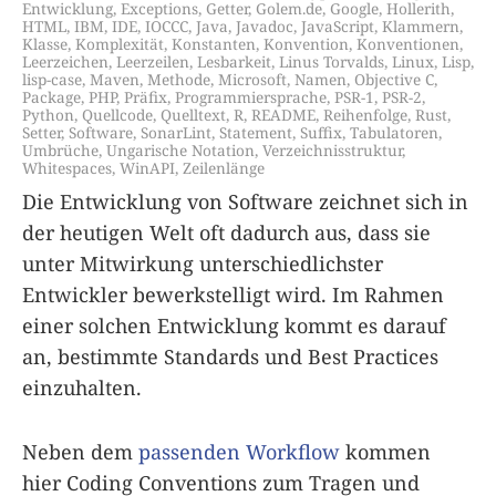
Entwicklung
,
Exceptions
,
Getter
,
Golem.de
,
Google
,
Hollerith
,
HTML
,
IBM
,
IDE
,
IOCCC
,
Java
,
Javadoc
,
JavaScript
,
Klammern
,
Klasse
,
Komplexität
,
Konstanten
,
Konvention
,
Konventionen
,
Leerzeichen
,
Leerzeilen
,
Lesbarkeit
,
Linus Torvalds
,
Linux
,
Lisp
,
lisp-case
,
Maven
,
Methode
,
Microsoft
,
Namen
,
Objective C
,
Package
,
PHP
,
Präfix
,
Programmiersprache
,
PSR-1
,
PSR-2
,
Python
,
Quellcode
,
Quelltext
,
R
,
README
,
Reihenfolge
,
Rust
,
Setter
,
Software
,
SonarLint
,
Statement
,
Suffix
,
Tabulatoren
,
Umbrüche
,
Ungarische Notation
,
Verzeichnisstruktur
,
Whitespaces
,
WinAPI
,
Zeilenlänge
Die Entwicklung von Software zeichnet sich in
der heutigen Welt oft dadurch aus, dass sie
unter Mitwirkung unterschiedlichster
Entwickler bewerkstelligt wird. Im Rahmen
einer solchen Entwicklung kommt es darauf
an, bestimmte Standards und Best Practices
einzuhalten.
Neben dem
passenden Workflow
kommen
hier Coding Conventions zum Tragen und