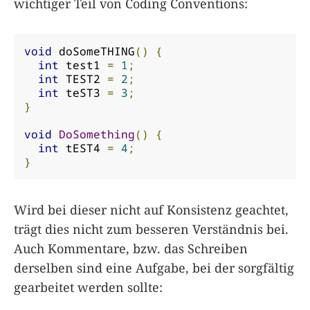
wichtiger Teil von Coding Conventions:
void
 doSomeTHING
()
{
int
 test1 
=
1
;
int
 TEST2 
=
2
;
int
 teST3 
=
3
;
}
void
DoSomething
()
{
int
 tEST4 
=
4
;
}
Wird bei dieser nicht auf Konsistenz geachtet,
trägt dies nicht zum besseren Verständnis bei.
Auch Kommentare, bzw. das Schreiben
derselben sind eine Aufgabe, bei der sorgfältig
gearbeitet werden sollte: