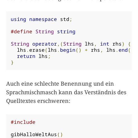
using
namespace
 std
;
#define
String
string
String
operator
,(
String
 lhs
,
int
 rhs
)
{
  lhs
.
erase
(
lhs
.
begin
()
+
 rhs
,
 lhs
.
end
())
return
 lhs
;
}
Auch eine schlechte Benennung und ein
Sprachmischmasch kann das Verständnis des
Quelltextes erschweren:
#include
gibHalloWeltAus
()