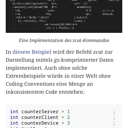
Eine Implementation des zcat-Kommandos
In
diesem Beispiel
wird der Befehl
zcat
zur
Darstellung mittels
gz
-komprimierter Daten
implementiert. Auch ohne solche
Extrembeispiele würde in einer Welt ohne
Coding Conventions eine Menge an
inkonsistentem Code entstehen:
int
 counterServer 
=
1
;
int
 counterClient 
=
2
;
int
 counterDevice 
=
3
;