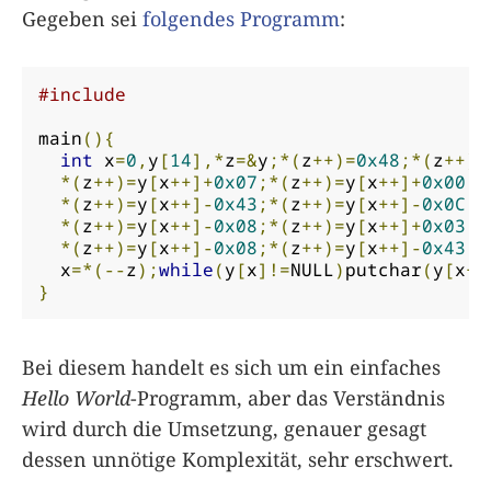
Gegeben sei
folgendes Programm
:
#include
main
(){
int
 x
=
0
,
y
[
14
],*
z
=&
y
;*(
z
++)=
0x48
;*(
z
++)=
*(
z
++)=
y
[
x
++]+
0x07
;*(
z
++)=
y
[
x
++]+
0x00
;*
*(
z
++)=
y
[
x
++]-
0x43
;*(
z
++)=
y
[
x
++]-
0x0C
;*
*(
z
++)=
y
[
x
++]-
0x08
;*(
z
++)=
y
[
x
++]+
0x03
;*
*(
z
++)=
y
[
x
++]-
0x08
;*(
z
++)=
y
[
x
++]-
0x43
;*
  x
=*(--
z
);
while
(
y
[
x
]!=
NULL
)
putchar
(
y
[
x
++
}
Bei diesem handelt es sich um ein einfaches
Hello World
-Programm, aber das Verständnis
wird durch die Umsetzung, genauer gesagt
dessen unnötige Komplexität, sehr erschwert.