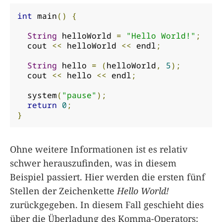
int
 main
()
{
String
 helloWorld 
=
"Hello World!"
;
  cout 
<<
 helloWorld 
<<
 endl
;
String
 hello 
=
(
helloWorld
,
5
);
  cout 
<<
 hello 
<<
 endl
;
  system
(
"pause"
);
return
0
;
}
Ohne weitere Informationen ist es relativ
schwer herauszufinden, was in diesem
Beispiel passiert. Hier werden die ersten fünf
Stellen der Zeichenkette
Hello World!
zurückgegeben. In diesem Fall geschieht dies
über die Überladung des Komma-Operators: