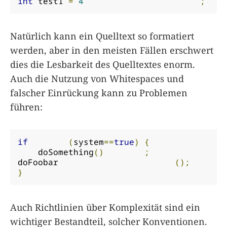
int
 test1 
=
4
;
Natürlich kann ein Quelltext so formatiert
werden, aber in den meisten Fällen erschwert
dies die Lesbarkeit des Quelltextes enorm.
Auch die Nutzung von Whitespaces und
falscher Einrückung kann zu Problemen
führen:
if
(
system
==
true
)
{
    doSomething
()
;
doFoobar                       
();
}
Auch Richtlinien über Komplexität sind ein
wichtiger Bestandteil, solcher Konventionen.