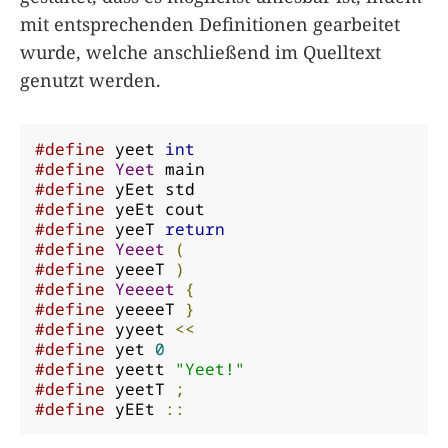
mit entsprechenden Definitionen gearbeitet
wurde, welche anschließend im Quelltext
genutzt werden.
#define
 yeet 
int
#define
Yeet
#define
#define
#define
 yeeT 
return
#define
Yeeet
(
#define
 yeeeT 
)
#define
Yeeeet
{
#define
 yeeeeT 
}
#define
 yyeet 
<<
#define
 yet 
0
#define
 yeett 
"Yeet!"
#define
 yeetT 
;
#define
 yEEt 
::