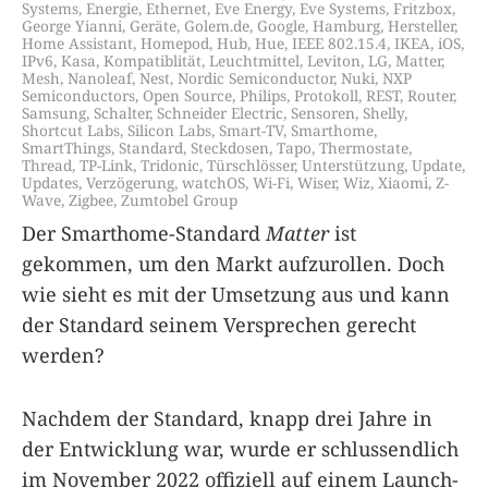
Systems
,
Energie
,
Ethernet
,
Eve Energy
,
Eve Systems
,
Fritzbox
,
George Yianni
,
Geräte
,
Golem.de
,
Google
,
Hamburg
,
Hersteller
,
Home Assistant
,
Homepod
,
Hub
,
Hue
,
IEEE 802.15.4
,
IKEA
,
iOS
,
IPv6
,
Kasa
,
Kompatiblität
,
Leuchtmittel
,
Leviton
,
LG
,
Matter
,
Mesh
,
Nanoleaf
,
Nest
,
Nordic Semiconductor
,
Nuki
,
NXP
Semiconductors
,
Open Source
,
Philips
,
Protokoll
,
REST
,
Router
,
Samsung
,
Schalter
,
Schneider Electric
,
Sensoren
,
Shelly
,
Shortcut Labs
,
Silicon Labs
,
Smart-TV
,
Smarthome
,
SmartThings
,
Standard
,
Steckdosen
,
Tapo
,
Thermostate
,
Thread
,
TP-Link
,
Tridonic
,
Türschlösser
,
Unterstützung
,
Update
,
Updates
,
Verzögerung
,
watchOS
,
Wi-Fi
,
Wiser
,
Wiz
,
Xiaomi
,
Z-
Wave
,
Zigbee
,
Zumtobel Group
Der Smarthome-Standard
Matter
ist
gekommen, um den Markt aufzurollen. Doch
wie sieht es mit der Umsetzung aus und kann
der Standard seinem Versprechen gerecht
werden?
Nachdem der Standard, knapp drei Jahre in
der Entwicklung war, wurde er schlussendlich
im November 2022 offiziell auf einem Launch-