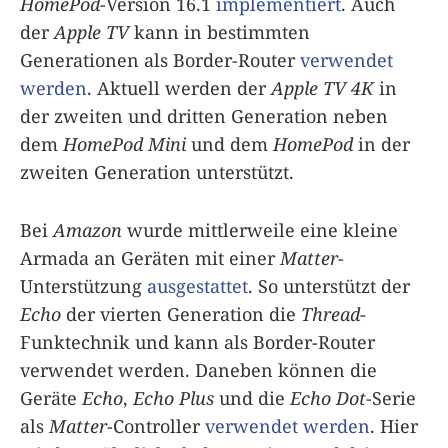
HomePod
-Version 16.1
implementiert
. Auch
der
Apple TV
kann in bestimmten
Generationen als Border-Router
verwendet
werden
. Aktuell werden der
Apple TV 4K
in
der zweiten und dritten Generation neben
dem
HomePod Mini
und dem
HomePod
in der
zweiten Generation unterstützt.
Bei
Amazon
wurde mittlerweile eine kleine
Armada an Geräten mit einer
Matter
-
Unterstützung
ausgestattet
. So unterstützt der
Echo
der vierten Generation die
Thread
-
Funktechnik und kann als Border-Router
verwendet werden. Daneben können die
Geräte
Echo
,
Echo Plus
und die
Echo Dot
-Serie
als
Matter
-Controller
verwendet werden
. Hier