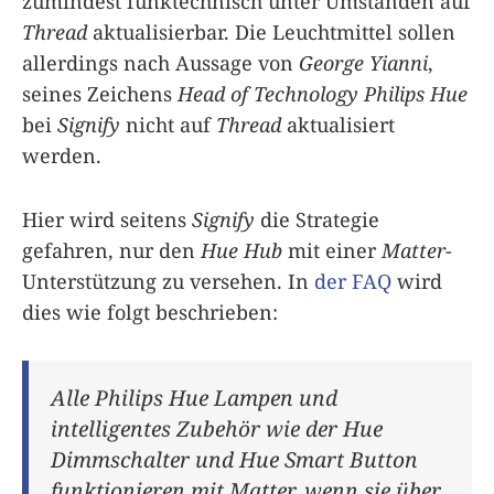
zumindest funktechnisch unter Umständen auf
Thread
aktualisierbar. Die Leuchtmittel sollen
allerdings nach Aussage von
George Yianni
,
seines Zeichens
Head of Technology
Philips Hue
bei
Signify
nicht auf
Thread
aktualisiert
werden.
Hier wird seitens
Signify
die Strategie
gefahren, nur den
Hue Hub
mit einer
Matter
-
Unterstützung zu versehen. In
der FAQ
wird
dies wie folgt beschrieben:
Alle Philips Hue Lampen und
intelligentes Zubehör wie der Hue
Dimmschalter und Hue Smart Button
funktionieren mit Matter, wenn sie über