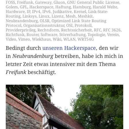
FOSS
,
Freifunk
,
Gateway
,
Gluon
,
GNU General Public License
,
Golem
,
GPL
,
Hackerspace
,
Haftung
,
Hamburg
,
Harald Welte
,
Hardware
,
IP
,
IPv4
,
IPv6
,
Judikative
,
Kernel
,
Link-State-
Routing
,
Linksys
,
Linux
,
Lizenz
,
Mesh
,
Meshkit
,
Neubrandenburg
,
OLSR
,
Optimized Link State Routing
Protocol
,
Organisationsstruktur
,
OSI
,
Protokoll
,
Providerprivileg
,
Rechtsform
,
Rechtssicherheit
,
RFC
,
RFC 3626
,
Richtfunk
,
Router
,
Software
,
Störerhaftung
,
Topologie
,
Verein
,
Video
,
Vimeo
,
Wiekhaus
,
Wiki
,
WLAN
,
WRT54G
Bedingt durch
unseren Hackerspace
, den wir
in
Neubrandenburg
betreiben, habe ich mich in
letzter Zeit etwas intensiver mit dem Thema
Freifunk
beschäftigt.