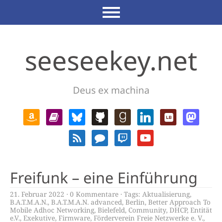
seeseekey.net
Deus ex machina
Freifunk – eine Einführung
21. Februar 2022
0 Kommentare
Tags:
Aktualisierung
,
B.A.T.M.A.N.
,
B.A.T.M.A.N. advanced
,
Berlin
,
Better Approach To
Mobile Adhoc Networking
,
Bielefeld
,
Community
,
DHCP
,
Entität
e.V.
,
Exekutive
,
Firmware
,
Förderverein Freie Netzwerke e. V.
,