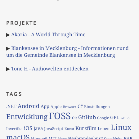
PROJEKTE
▶
Akaria - A World Through Time
▶
Blankensee in Mecklenburg - Informationen rund
um die Gemeinde Blankensee in Mecklenburg
▶
Tone H - Audiowelten entdecken
TAGS
Android
App
C#
.NET
Apple
Einstellungen
Browser
FOSS
Entwicklung
GitHub
GPL
Git
Google
GPL3
Linux
iOS
Kurzfilm
Java
JavaScript
Leben
Invertika
Kunst
macOS
Neubrandenburg
PHP
MIT
Minecraft
OpenMoko
Mono