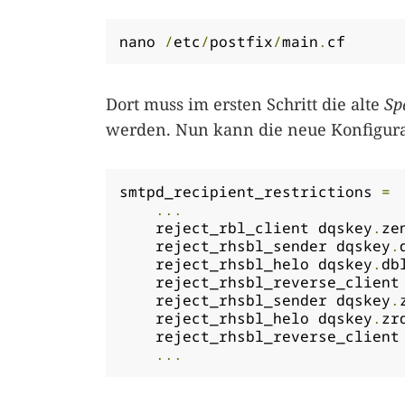
nano 
/
etc
/
postfix
/
main
.
cf
Dort muss im ersten Schritt die alte
Sp
werden. Nun kann die neue Konfigura
smtpd_recipient_restrictions 
=
...
    reject_rbl_client dqskey
.
ze
    reject_rhsbl_sender dqskey
.
    reject_rhsbl_helo dqskey
.
db
    reject_rhsbl_reverse_client
    reject_rhsbl_sender dqskey
.
    reject_rhsbl_helo dqskey
.
zr
    reject_rhsbl_reverse_client
...