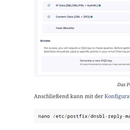
Das P
Anschließend kann mit der
Konfigurat
nano 
/
etc
/
postfix
/
dnsbl
-
reply
-
m