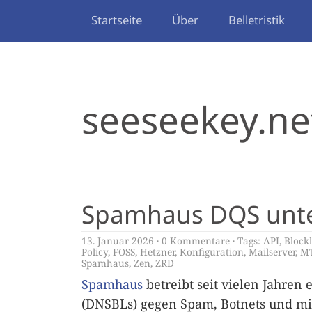
Startseite
Über
Belletristik
seeseekey.ne
Spamhaus DQS unter
13. Januar 2026
0 Kommentare
Tags:
API
,
Blockl
Policy
,
FOSS
,
Hetzner
,
Konfiguration
,
Mailserver
,
M
Spamhaus
,
Zen
,
ZRD
Spamhaus
betreibt seit vielen Jahren 
(DNSBLs) gegen Spam, Botnets und mis