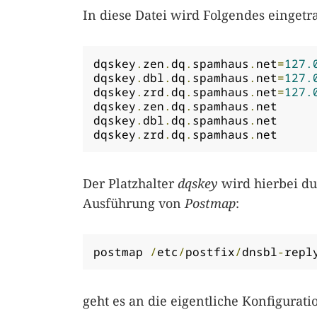
In diese Datei wird Folgendes eingetr
dqskey
.
zen
.
dq
.
spamhaus
.
net
=
127.
dqskey
.
dbl
.
dq
.
spamhaus
.
net
=
127.
dqskey
.
zrd
.
dq
.
spamhaus
.
net
=
127.
dqskey
.
zen
.
dq
.
spamhaus
.
n
dqskey
.
dbl
.
dq
.
spamhaus
.
n
dqskey
.
zrd
.
dq
.
spamhaus
.
n
Der Platzhalter
dqskey
wird hierbei du
Ausführung von
Postmap
:
postmap 
/
etc
/
postfix
/
dnsbl
-
repl
geht es an die eigentliche Konfigurati