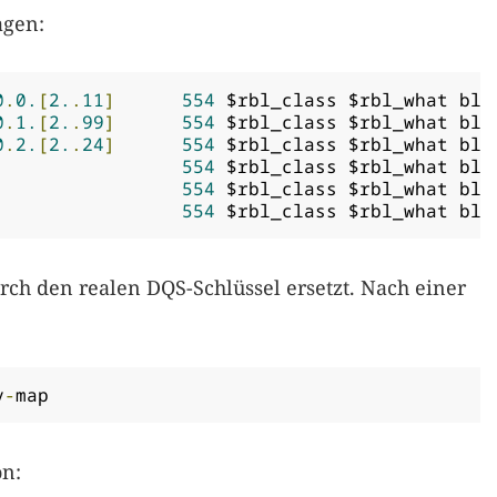
agen:
0
.
0.
[
2.
.
11
]
554
 $rbl_class $rbl_what blo
0
.
1.
[
2.
.
99
]
554
 $rbl_class $rbl_what blo
0
.
2.
[
2.
.
24
]
554
 $rbl_class $rbl_what blo
et			
554
 $rbl_class $rbl_what blo
et			
554
 $rbl_class $rbl_what blo
et			
554
 $rbl_class $rbl_what blo
rch den realen DQS-Schlüssel ersetzt. Nach einer
y
-
map
on: