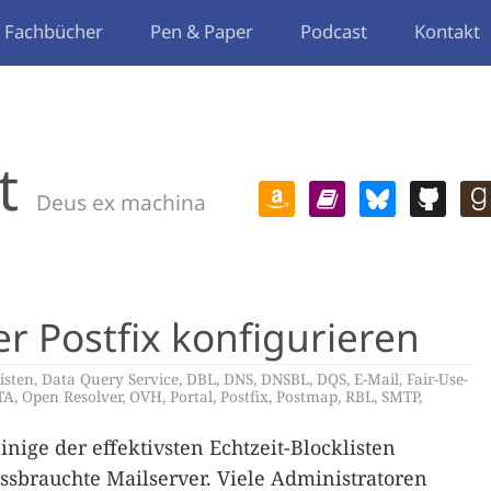
Fachbücher
Pen & Paper
Podcast
Kontakt
t
Deus ex machina
 Postfix konfigurieren
isten
,
Data Query Service
,
DBL
,
DNS
,
DNSBL
,
DQS
,
E-Mail
,
Fair-Use-
TA
,
Open Resolver
,
OVH
,
Portal
,
Postfix
,
Postmap
,
RBL
,
SMTP
,
einige der effektivsten Echtzeit-Blocklisten
sbrauchte Mailserver. Viele Administratoren