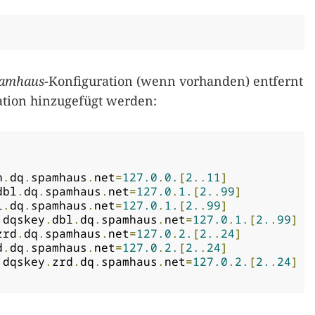
amhaus
-Konfiguration (wenn vorhanden) entfernt
tion hinzugefügt werden:
n
.
dq
.
spamhaus
.
net
=
127.0
.
0.
[
2.
.
11
]
dbl
.
dq
.
spamhaus
.
net
=
127.0
.
1.
[
2.
.
99
]
l
.
dq
.
spamhaus
.
net
=
127.0
.
1.
[
2.
.
99
]
 dqskey
.
dbl
.
dq
.
spamhaus
.
net
=
127.0
.
1.
[
2.
.
99
]
zrd
.
dq
.
spamhaus
.
net
=
127.0
.
2.
[
2.
.
24
]
d
.
dq
.
spamhaus
.
net
=
127.0
.
2.
[
2.
.
24
]
 dqskey
.
zrd
.
dq
.
spamhaus
.
net
=
127.0
.
2.
[
2.
.
24
]