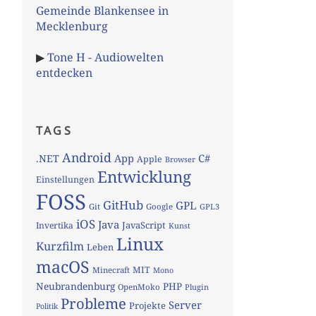
Gemeinde Blankensee in
Mecklenburg
▶
Tone H - Audiowelten
entdecken
TAGS
Android
App
C#
.NET
Apple
Browser
Entwicklung
Einstellungen
FOSS
GitHub
GPL
Git
Google
GPL3
iOS
Java
JavaScript
Invertika
Kunst
Linux
Kurzfilm
Leben
macOS
MIT
Minecraft
Mono
Neubrandenburg
PHP
OpenMoko
Plugin
Probleme
Server
Projekte
Politik