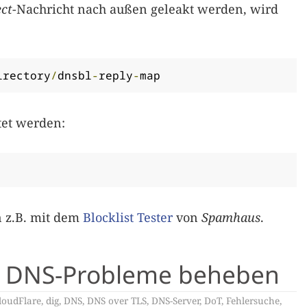
ect
-Nachricht nach außen geleakt werden, wird
irectory
/
dnsbl
-
reply
-
map
tet werden:
 z.B. mit dem
Blocklist Tester
von
Spamhaus
.
ox DNS-Probleme beheben
loudFlare
,
dig
,
DNS
,
DNS over TLS
,
DNS-Server
,
DoT
,
Fehlersuche
,