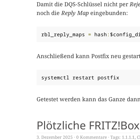
Damit die DQS-Schlüssel nicht per
Rej
noch die
Reply Map
eingebunden:
rbl_reply_maps 
=
 hash
:
$config_d
Anschließend kann Postfix neu gestar
systemctl restart postfix
Getestet werden kann das Ganze dann
Plötzliche FRITZ!B
3. Dezember 2025
0 Kommentare
Tags:
1.1.1.1
,
C