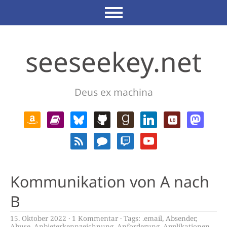
seeseekey.net
Deus ex machina
Kommunikation von A nach
B
15. Oktober 2022
1 Kommentar
Tags:
.email
,
Absender
,
Abuse
,
Anbieterkennzeichnung
,
Anforderung
,
Applikationen
,