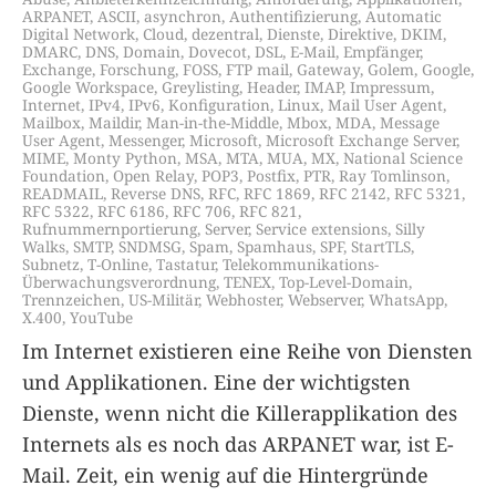
ARPANET
,
ASCII
,
asynchron
,
Authentifizierung
,
Automatic
Digital Network
,
Cloud
,
dezentral
,
Dienste
,
Direktive
,
DKIM
,
DMARC
,
DNS
,
Domain
,
Dovecot
,
DSL
,
E-Mail
,
Empfänger
,
Exchange
,
Forschung
,
FOSS
,
FTP mail
,
Gateway
,
Golem
,
Google
,
Google Workspace
,
Greylisting
,
Header
,
IMAP
,
Impressum
,
Internet
,
IPv4
,
IPv6
,
Konfiguration
,
Linux
,
Mail User Agent
,
Mailbox
,
Maildir
,
Man-in-the-Middle
,
Mbox
,
MDA
,
Message
User Agent
,
Messenger
,
Microsoft
,
Microsoft Exchange Server
,
MIME
,
Monty Python
,
MSA
,
MTA
,
MUA
,
MX
,
National Science
Foundation
,
Open Relay
,
POP3
,
Postfix
,
PTR
,
Ray Tomlinson
,
READMAIL
,
Reverse DNS
,
RFC
,
RFC 1869
,
RFC 2142
,
RFC 5321
,
RFC 5322
,
RFC 6186
,
RFC 706
,
RFC 821
,
Rufnummernportierung
,
Server
,
Service extensions
,
Silly
Walks
,
SMTP
,
SNDMSG
,
Spam
,
Spamhaus
,
SPF
,
StartTLS
,
Subnetz
,
T-Online
,
Tastatur
,
Telekommunikations-
Überwachungsverordnung
,
TENEX
,
Top-Level-Domain
,
Trennzeichen
,
US-Militär
,
Webhoster
,
Webserver
,
WhatsApp
,
X.400
,
YouTube
Im Internet existieren eine Reihe von Diensten
und Applikationen. Eine der wichtigsten
Dienste, wenn nicht die Killerapplikation des
Internets als es noch das ARPANET war, ist E-
Mail. Zeit, ein wenig auf die Hintergründe