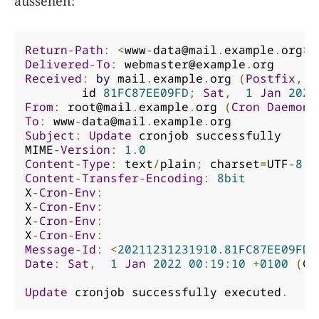
aussehen:
Return
-
Path
:
<
www
-
data@mail
.
example
.
org
>
Delivered
-
To
:
webmaster@example
.
org
Received
:
by
 mail
.
example
.
org 
(
Postfix
,
f
        id 
81FC87EE09FD
;
Sat
,
1
Jan
2022
From
:
root@mail
.
example
.
org
(
Cron
Daemon
)
To
:
www
-
data@mail
.
example
.
org
Subject
:
Update
 cronjob successfully

MIME
-
Version
:
1.0
Content
-
Type
:
 text
/
plain
;
 charset
=
UTF
-
8
Content
-
Transfer
-
Encoding
:
8bit
X
-
Cron
-
Env
:
X
-
Cron
-
Env
:
X
-
Cron
-
Env
:
X
-
Cron
-
Env
:
Message
-
Id
:
<
20211231231910.81FC87EE09FD@
Date
:
Sat
,
1
Jan
2022
00
:
19
:
10
+
0100
(
CE
Update
 cronjob successfully executed
.