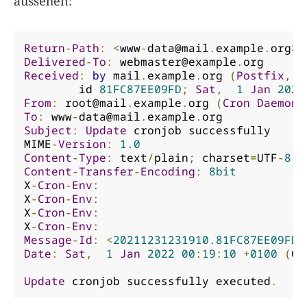
aussehen:
Return
-
Path
:
<
www
-
data@mail
.
example
.
org
>
Delivered
-
To
:
webmaster@example
.
org
Received
:
by
 mail
.
example
.
org 
(
Postfix
,
f
        id 
81FC87EE09FD
;
Sat
,
1
Jan
2022
From
:
root@mail
.
example
.
org
(
Cron
Daemon
)
To
:
www
-
data@mail
.
example
.
org
Subject
:
Update
 cronjob successfully

MIME
-
Version
:
1.0
Content
-
Type
:
 text
/
plain
;
 charset
=
UTF
-
8
Content
-
Transfer
-
Encoding
:
8bit
X
-
Cron
-
Env
:
X
-
Cron
-
Env
:
X
-
Cron
-
Env
:
X
-
Cron
-
Env
:
Message
-
Id
:
<
20211231231910.81FC87EE09FD@
Date
:
Sat
,
1
Jan
2022
00
:
19
:
10
+
0100
(
CE
Update
 cronjob successfully executed
.