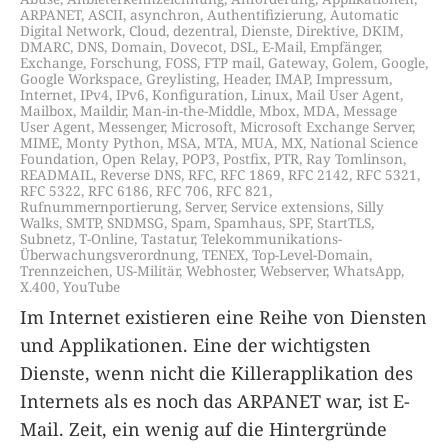
ARPANET
,
ASCII
,
asynchron
,
Authentifizierung
,
Automatic
Digital Network
,
Cloud
,
dezentral
,
Dienste
,
Direktive
,
DKIM
,
DMARC
,
DNS
,
Domain
,
Dovecot
,
DSL
,
E-Mail
,
Empfänger
,
Exchange
,
Forschung
,
FOSS
,
FTP mail
,
Gateway
,
Golem
,
Google
,
Google Workspace
,
Greylisting
,
Header
,
IMAP
,
Impressum
,
Internet
,
IPv4
,
IPv6
,
Konfiguration
,
Linux
,
Mail User Agent
,
Mailbox
,
Maildir
,
Man-in-the-Middle
,
Mbox
,
MDA
,
Message
User Agent
,
Messenger
,
Microsoft
,
Microsoft Exchange Server
,
MIME
,
Monty Python
,
MSA
,
MTA
,
MUA
,
MX
,
National Science
Foundation
,
Open Relay
,
POP3
,
Postfix
,
PTR
,
Ray Tomlinson
,
READMAIL
,
Reverse DNS
,
RFC
,
RFC 1869
,
RFC 2142
,
RFC 5321
,
RFC 5322
,
RFC 6186
,
RFC 706
,
RFC 821
,
Rufnummernportierung
,
Server
,
Service extensions
,
Silly
Walks
,
SMTP
,
SNDMSG
,
Spam
,
Spamhaus
,
SPF
,
StartTLS
,
Subnetz
,
T-Online
,
Tastatur
,
Telekommunikations-
Überwachungsverordnung
,
TENEX
,
Top-Level-Domain
,
Trennzeichen
,
US-Militär
,
Webhoster
,
Webserver
,
WhatsApp
,
X.400
,
YouTube
Im Internet existieren eine Reihe von Diensten
und Applikationen. Eine der wichtigsten
Dienste, wenn nicht die Killerapplikation des
Internets als es noch das ARPANET war, ist E-
Mail. Zeit, ein wenig auf die Hintergründe