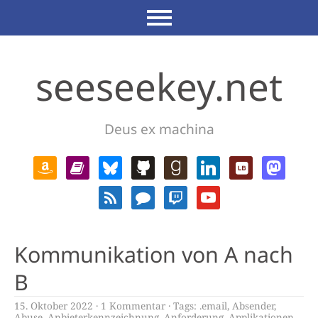
seeseekey.net
Deus ex machina
Kommunikation von A nach
B
15. Oktober 2022
1 Kommentar
Tags:
.email
,
Absender
,
Abuse
,
Anbieterkennzeichnung
,
Anforderung
,
Applikationen
,