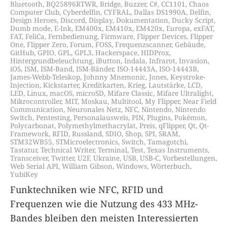
Bluetooth
,
BQ25896RTWR
,
Bridge
,
Buzzer
,
C#
,
CC1101
,
Chaos
Computer Club
,
Cyberdelfin
,
CYFRAL
,
Dallas DS1990A
,
Delfin
,
Design Heroes
,
Discord
,
Display
,
Dokumentation
,
Ducky Script
,
Dumb mode
,
E-Ink
,
EM400x
,
EM410x
,
EM420x
,
Europa
,
exFAT
,
FAT
,
FeliCa
,
Fernbedienung
,
Firmware
,
Flipper Devices
,
Flipper
One
,
Flipper Zero
,
Forum
,
FOSS
,
Frequenzscanner
,
Gebäude
,
GitHub
,
GPIO
,
GPL
,
GPL3
,
Hackerspace
,
HIDProx
,
Hintergrundbeleuchtung
,
iButton
,
Indala
,
Infrarot
,
Invasion
,
iOS
,
ISM
,
ISM-Band
,
ISM-Bänder
,
ISO-14443A
,
ISO-14443B
,
James-Webb-Teleskop
,
Johnny Mnemonic
,
Jones
,
Keystroke-
Injection
,
Kickstarter
,
Kreditkarten
,
Krieg
,
Lautstärke
,
LCD
,
LED
,
Linux
,
macOS
,
microSD
,
Mifare Classic
,
Mifare Ultralight
,
Mikrocontroller
,
MIT
,
Moskau
,
Multitool
,
My Flipper
,
Near Field
Communication
,
Neuronales Netz
,
NFC
,
Nintendo
,
Nintendo
Switch
,
Pentesting
,
Personalausweis
,
PIN
,
Plugins
,
Pokémon
,
Polycarbonat
,
Polymethylmethacrylat
,
Preis
,
qFlipper
,
Qt
,
Qt-
Framework
,
RFID
,
Russland
,
SDIO
,
Shop
,
SPI
,
SRAM
,
STM32WB55
,
STMicroelectronics
,
Switch
,
Tamagotchi
,
Tastatur
,
Technical Writer
,
Terminal
,
Test
,
Texas Instruments
,
Transceiver
,
Twitter
,
U2F
,
Ukraine
,
USB
,
USB-C
,
Vorbestellungen
,
Web Serial API
,
William Gibson
,
Windows
,
Wörterbuch
,
YubiKey
Funktechniken wie NFC, RFID und
Frequenzen wie die Nutzung des 433 MHz-
Bandes bleiben den meisten Interessierten