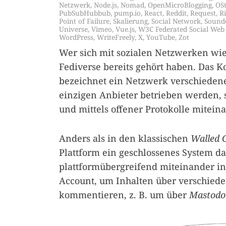
Netzwerk
,
Node.js
,
Nomad
,
OpenMicroBlogging
,
OS
PubSubHubbub
,
pump.io
,
React
,
Reddit
,
Request
,
Ri
Point of Failure
,
Skalierung
,
Social Network
,
Sound
Universe
,
Vimeo
,
Vue.js
,
W3C Federated Social Web
WordPress
,
WriteFreely
,
X
,
YouTube
,
Zot
Wer sich mit sozialen Netzwerken wi
Fediverse bereits gehört haben. Das K
bezeichnet ein Netzwerk verschiedene
einzigen Anbieter betrieben werden,
und mittels offener Protokolle mitei
Anders als in den klassischen
Walled 
Plattform ein geschlossenes System da
plattformübergreifend miteinander int
Account, um Inhalten über verschiede
kommentieren, z. B. um über
Mastodo