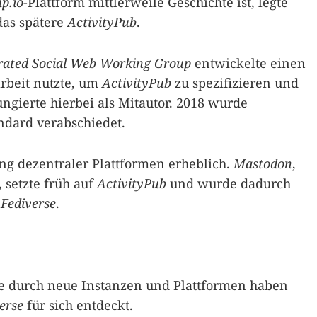
p.io
-Plattform mittlerweile Geschichte ist, legte
das spätere
ActivityPub
.
ated Social Web Working Group
entwickelte einen
rbeit nutzte, um
ActivityPub
zu spezifizieren und
ngierte hierbei als Mitautor. 2018 wurde
ndard verabschiedet.
ung dezentraler Plattformen erheblich.
Mastodon
,
, setzte früh auf
ActivityPub
und wurde dadurch
n
Fediverse
.
e durch neue Instanzen und Plattformen haben
erse
für sich entdeckt.