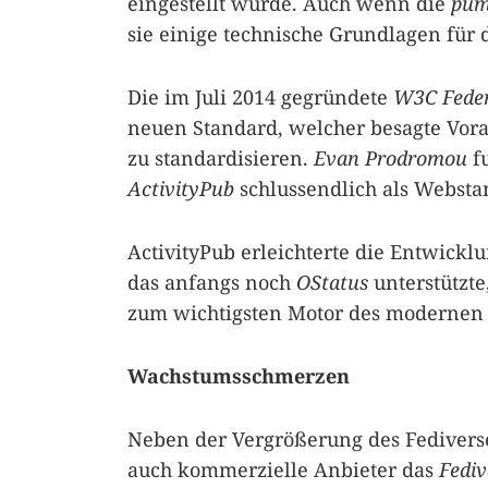
eingestellt wurde. Auch wenn die
pum
sie einige technische Grundlagen für 
Die im Juli 2014 gegründete
W3C Feder
neuen Standard, welcher besagte Vora
zu standardisieren.
Evan Prodromou
fu
ActivityPub
schlussendlich als Websta
ActivityPub erleichterte die Entwickl
das anfangs noch
OStatus
unterstützte
zum wichtigsten Motor des moderne
Wachstumsschmerzen
Neben der Vergrößerung des Fedivers
auch kommerzielle Anbieter das
Fediv