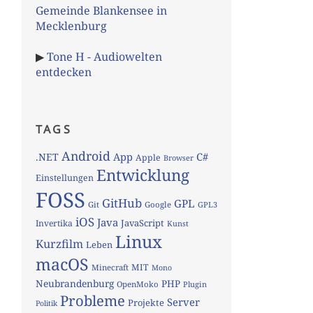
Gemeinde Blankensee in
Mecklenburg
▶
Tone H - Audiowelten
entdecken
TAGS
Android
App
C#
.NET
Apple
Browser
Entwicklung
Einstellungen
FOSS
GitHub
GPL
Git
Google
GPL3
iOS
Java
JavaScript
Invertika
Kunst
Linux
Kurzfilm
Leben
macOS
MIT
Minecraft
Mono
Neubrandenburg
PHP
OpenMoko
Plugin
Probleme
Server
Projekte
Politik