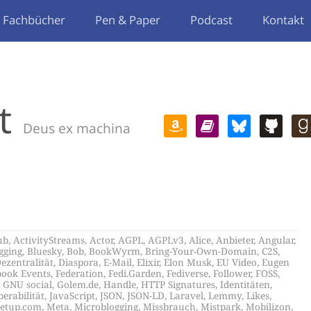
Fachbücher
Pen & Paper
Podcast
Kontakt
t
Deus ex machina
ub
,
ActivityStreams
,
Actor
,
AGPL
,
AGPLv3
,
Alice
,
Anbieter
,
Angular
,
gging
,
Bluesky
,
Bob
,
BookWyrm
,
Bring-Your-Own-Domain
,
C2S
,
ezentralität
,
Diaspora
,
E-Mail
,
Elixir
,
Elon Musk
,
EU Video
,
Eugen
book Events
,
Federation
,
Fedi.Garden
,
Fediverse
,
Follower
,
FOSS
,
,
GNU social
,
Golem.de
,
Handle
,
HTTP Signatures
,
Identitäten
,
perabilität
,
JavaScript
,
JSON
,
JSON-LD
,
Laravel
,
Lemmy
,
Likes
,
etup.com
,
Meta
,
Microblogging
,
Missbrauch
,
Mistpark
,
Mobilizon
,