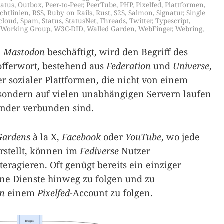
tatus
,
Outbox
,
Peer-to-Peer
,
PeerTube
,
PHP
,
Pixelfed
,
Plattformen
,
chtlinien
,
RSS
,
Ruby on Rails
,
Rust
,
S2S
,
Salmon
,
Signatur
,
Single
cloud
,
Spam
,
Status
,
StatusNet
,
Threads
,
Twitter
,
Typescript
,
 Working Group
,
W3C-DID
,
Walled Garden
,
WebFinger
,
Webring
,
e
Mastodon
beschäftigt, wird den Begriff des
offerwort, bestehend aus
Federation
und
Universe
,
r sozialer Plattformen, die nicht von einem
 sondern auf vielen unabhängigen Servern laufen
nander verbunden sind.
Gardens
à la X,
Facebook
oder
YouTube
, wo jede
rstellt, können im
Fediverse
Nutzer
eragieren. Oft genügt bereits ein einziger
ne Dienste hinweg zu folgen und zu
n
einem
Pixelfed
-Account zu folgen.