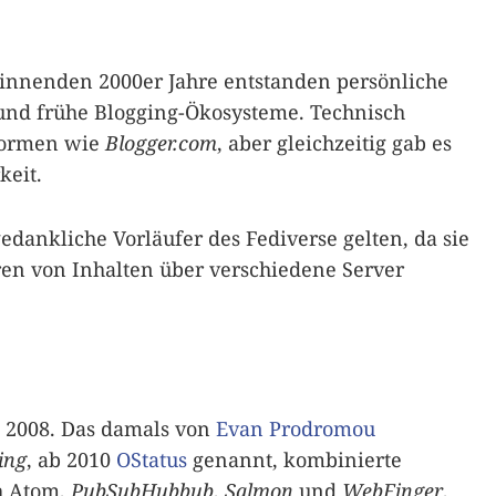
innenden 2000er Jahre entstanden persönliche
und frühe Blogging-Ökosysteme. Technisch
tformen wie
Blogger.com
, aber gleichzeitig gab es
keit.
dankliche Vorläufer des Fediverse gelten, da sie
en von Inhalten über verschiedene Server
 2008. Das damals von
Evan Prodromou
ing
, ab 2010
OStatus
genannt, kombinierte
h Atom,
PubSubHubbub
,
Salmon
und
WebFinger
,