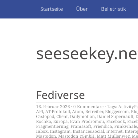
Startseite
Über
Belletristik
seeseekey.ne
Fediverse
16. Februar 2026
0 Kommentare
Tags:
ActivityP
API
,
AT-Protokoll
,
Atom
,
Betreiber
,
Blogger.com
,
Blo
Castopod
,
Client
,
Dailymotion
,
Daniel Supernault
,
D
Rochko
,
Europa
,
Evan Prodromou
,
Facebook
,
Face
Fragmentierung
,
Framasoft
,
Friendica
,
Funkwhale
Inbox
,
Instagram
,
Instances.social
,
Internet
,
Intero
Mastodon
,
Mastodon gGmbH
,
Matt Mullenweg
,
Me