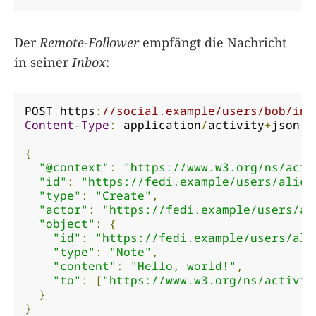
Der
Remote-Follower
empfängt die Nachricht
in seiner
Inbox
:
POST https
:
//social.example/users/bob/inb
Content
-
Type
:
 application
/
activity
+
json

{
"@context"
:
"https://www.w3.org/ns/acti
"id"
:
"https://fedi.example/users/alice
"type"
:
"Create"
,
"actor"
:
"https://fedi.example/users/al
"object"
:
{
"id"
:
"https://fedi.example/users/ali
"type"
:
"Note"
,
"content"
:
"Hello, world!"
,
"to"
:
[
"https://www.w3.org/ns/activit
}
}