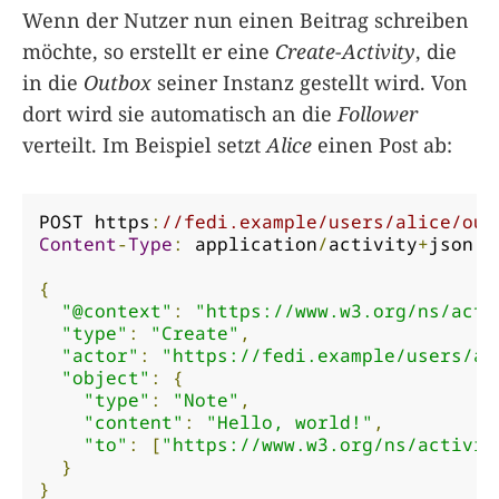
Wenn der Nutzer nun einen Beitrag schreiben
möchte, so erstellt er eine
Create-Activity
, die
in die
Outbox
seiner Instanz gestellt wird. Von
dort wird sie automatisch an die
Follower
verteilt. Im Beispiel setzt
Alice
einen Post ab:
POST https
:
//fedi.example/users/alice/out
Content
-
Type
:
 application
/
activity
+
json

{
"@context"
:
"https://www.w3.org/ns/acti
"type"
:
"Create"
,
"actor"
:
"https://fedi.example/users/al
"object"
:
{
"type"
:
"Note"
,
"content"
:
"Hello, world!"
,
"to"
:
[
"https://www.w3.org/ns/activit
}
}