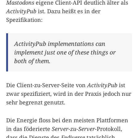
Mastodons
eigene Client-API deutlich älter als
ActivityPub
ist. Dazu heißt es in der
Spezifikation:
ActivityPub implementations can
implement just one of these things or
both of them.
Die Client-zu-Server-Seite von
ActivityPub
ist
zwar spezifiziert, wird in der Praxis jedoch nur
sehr begrenzt genutzt.
Die Energie floss bei den meisten Plattformen
in das föderierte
Server-zu-Server
-Protokoll,
dass die Dienste des
Fediverse
tatsächlich