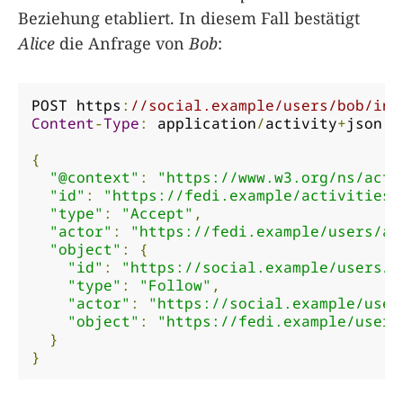
Beziehung etabliert. In diesem Fall bestätigt
Alice
die Anfrage von
Bob
:
POST https
:
//social.example/users/bob/inb
Content
-
Type
:
 application
/
activity
+
json

{
"@context"
:
"https://www.w3.org/ns/acti
"id"
:
"https://fedi.example/activities/
"type"
:
"Accept"
,
"actor"
:
"https://fedi.example/users/al
"object"
:
{
"id"
:
"https://social.example/users/b
"type"
:
"Follow"
,
"actor"
:
"https://social.example/user
"object"
:
"https://fedi.example/users
}
}