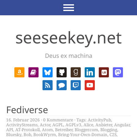
seeseekey.net
Deus ex machina
Fediverse
16. Februar 2026
0 Kommentare
Tags:
ActivityPub
,
ActivityStreams
,
Actor
,
AGPL
,
AGPLv3
,
Alice
,
Anbieter
,
Angular
,
API
,
AT-Protokoll
,
Atom
,
Betreiber
,
Blogger.com
,
Blogging
,
Bluesky
,
Bob
,
BookWyrm
,
Bring-Your-Own-Domain
,
C2S
,