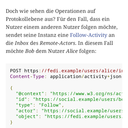
Doch wie sehen die Operationen auf
Protokollebene aus? Für den Fall, dass ein
Nutzer einem anderen Nutzer folgen möchte,
sendet seine Instanz eine
Follow-Activity
an
die
Inbox
des
Remote-Actors
. In diesem Fall
möchte
Bob
dem Nutzer
Alice
folgen:
POST https
:
//fedi.example/users/alice/inb
Content
-
Type
:
 application
/
activity
+
json

{
"@context"
:
"https://www.w3.org/ns/acti
"id"
:
"https://social.example/users/bob
"type"
:
"Follow"
,
"actor"
:
"https://social.example/users/
"object"
:
"https://fedi.example/users/a
}