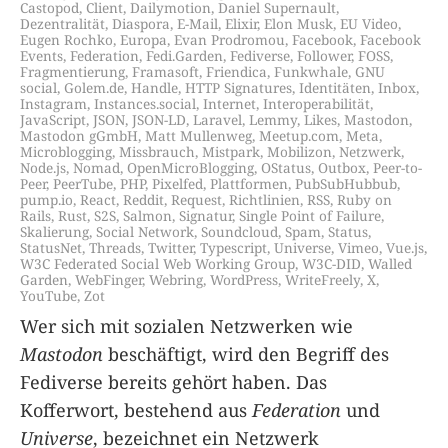
Castopod
,
Client
,
Dailymotion
,
Daniel Supernault
,
Dezentralität
,
Diaspora
,
E-Mail
,
Elixir
,
Elon Musk
,
EU Video
,
Eugen Rochko
,
Europa
,
Evan Prodromou
,
Facebook
,
Facebook
Events
,
Federation
,
Fedi.Garden
,
Fediverse
,
Follower
,
FOSS
,
Fragmentierung
,
Framasoft
,
Friendica
,
Funkwhale
,
GNU
social
,
Golem.de
,
Handle
,
HTTP Signatures
,
Identitäten
,
Inbox
,
Instagram
,
Instances.social
,
Internet
,
Interoperabilität
,
JavaScript
,
JSON
,
JSON-LD
,
Laravel
,
Lemmy
,
Likes
,
Mastodon
,
Mastodon gGmbH
,
Matt Mullenweg
,
Meetup.com
,
Meta
,
Microblogging
,
Missbrauch
,
Mistpark
,
Mobilizon
,
Netzwerk
,
Node.js
,
Nomad
,
OpenMicroBlogging
,
OStatus
,
Outbox
,
Peer-to-
Peer
,
PeerTube
,
PHP
,
Pixelfed
,
Plattformen
,
PubSubHubbub
,
pump.io
,
React
,
Reddit
,
Request
,
Richtlinien
,
RSS
,
Ruby on
Rails
,
Rust
,
S2S
,
Salmon
,
Signatur
,
Single Point of Failure
,
Skalierung
,
Social Network
,
Soundcloud
,
Spam
,
Status
,
StatusNet
,
Threads
,
Twitter
,
Typescript
,
Universe
,
Vimeo
,
Vue.js
,
W3C Federated Social Web Working Group
,
W3C-DID
,
Walled
Garden
,
WebFinger
,
Webring
,
WordPress
,
WriteFreely
,
X
,
YouTube
,
Zot
Wer sich mit sozialen Netzwerken wie
Mastodon
beschäftigt, wird den Begriff des
Fediverse bereits gehört haben. Das
Kofferwort, bestehend aus
Federation
und
Universe
, bezeichnet ein Netzwerk