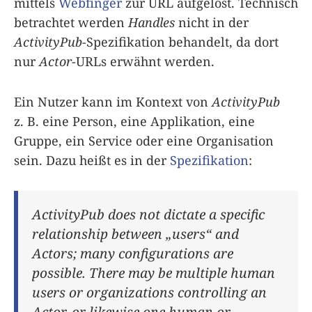
mittels
Webfinger
zur URL aufgelöst. Technisch
betrachtet werden
Handles
nicht in der
ActivityPub
-Spezifikation behandelt, da dort
nur
Actor
-URLs erwähnt werden.
Ein Nutzer kann im Kontext von
ActivityPub
z. B. eine Person, eine Applikation, eine
Gruppe, ein Service oder eine Organisation
sein. Dazu heißt es in der
Spezifikation
:
ActivityPub does not dictate a specific
relationship between „users“ and
Actors; many configurations are
possible. There may be multiple human
users or organizations controlling an
Actor, or likewise one human or