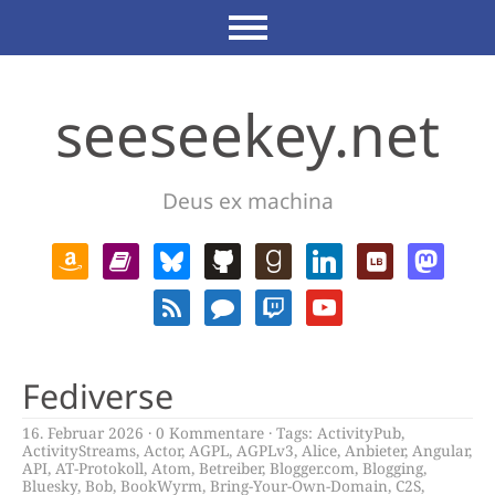
seeseekey.net
Deus ex machina
Fediverse
16. Februar 2026
0 Kommentare
Tags:
ActivityPub
,
ActivityStreams
,
Actor
,
AGPL
,
AGPLv3
,
Alice
,
Anbieter
,
Angular
,
API
,
AT-Protokoll
,
Atom
,
Betreiber
,
Blogger.com
,
Blogging
,
Bluesky
,
Bob
,
BookWyrm
,
Bring-Your-Own-Domain
,
C2S
,