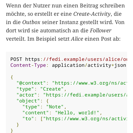
Wenn der Nutzer nun einen Beitrag schreiben
möchte, so erstellt er eine
Create-Activity
, die
in die
Outbox
seiner Instanz gestellt wird. Von
dort wird sie automatisch an die
Follower
verteilt. Im Beispiel setzt
Alice
einen Post ab:
POST https
:
//fedi.example/users/alice/out
Content
-
Type
:
 application
/
activity
+
json

{
"@context"
:
"https://www.w3.org/ns/acti
"type"
:
"Create"
,
"actor"
:
"https://fedi.example/users/al
"object"
:
{
"type"
:
"Note"
,
"content"
:
"Hello, world!"
,
"to"
:
[
"https://www.w3.org/ns/activit
}
}