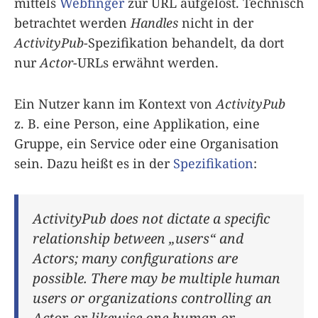
mittels
Webfinger
zur URL aufgelöst. Technisch
betrachtet werden
Handles
nicht in der
ActivityPub
-Spezifikation behandelt, da dort
nur
Actor
-URLs erwähnt werden.
Ein Nutzer kann im Kontext von
ActivityPub
z. B. eine Person, eine Applikation, eine
Gruppe, ein Service oder eine Organisation
sein. Dazu heißt es in der
Spezifikation
:
ActivityPub does not dictate a specific
relationship between „users“ and
Actors; many configurations are
possible. There may be multiple human
users or organizations controlling an
Actor, or likewise one human or