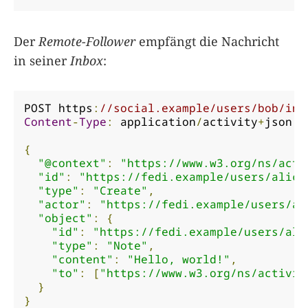
Der
Remote-Follower
empfängt die Nachricht
in seiner
Inbox
:
POST https
:
//social.example/users/bob/inb
Content
-
Type
:
 application
/
activity
+
json

{
"@context"
:
"https://www.w3.org/ns/acti
"id"
:
"https://fedi.example/users/alice
"type"
:
"Create"
,
"actor"
:
"https://fedi.example/users/al
"object"
:
{
"id"
:
"https://fedi.example/users/ali
"type"
:
"Note"
,
"content"
:
"Hello, world!"
,
"to"
:
[
"https://www.w3.org/ns/activit
}
}