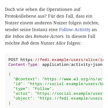
Doch wie sehen die Operationen auf
Protokollebene aus? Für den Fall, dass ein
Nutzer einem anderen Nutzer folgen möchte,
sendet seine Instanz eine
Follow-Activity
an
die
Inbox
des
Remote-Actors
. In diesem Fall
möchte
Bob
dem Nutzer
Alice
folgen:
POST https
:
//fedi.example/users/alice/inb
Content
-
Type
:
 application
/
activity
+
json

{
"@context"
:
"https://www.w3.org/ns/acti
"id"
:
"https://social.example/users/bob
"type"
:
"Follow"
,
"actor"
:
"https://social.example/users/
"object"
:
"https://fedi.example/users/a
}