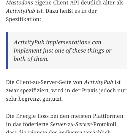
Mastodons
eigene Client-API deutlich älter als
ActivityPub
ist. Dazu heißt es in der
Spezifikation:
ActivityPub implementations can
implement just one of these things or
both of them.
Die Client-zu-Server-Seite von
ActivityPub
ist
zwar spezifiziert, wird in der Praxis jedoch nur
sehr begrenzt genutzt.
Die Energie floss bei den meisten Plattformen
in das föderierte
Server-zu-Server
-Protokoll,
dass die Dienste des
Fediverse
tatsächlich