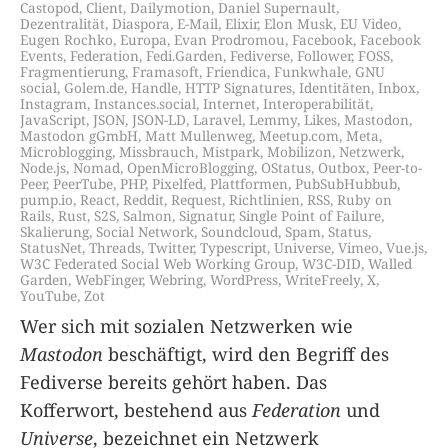
Castopod
,
Client
,
Dailymotion
,
Daniel Supernault
,
Dezentralität
,
Diaspora
,
E-Mail
,
Elixir
,
Elon Musk
,
EU Video
,
Eugen Rochko
,
Europa
,
Evan Prodromou
,
Facebook
,
Facebook
Events
,
Federation
,
Fedi.Garden
,
Fediverse
,
Follower
,
FOSS
,
Fragmentierung
,
Framasoft
,
Friendica
,
Funkwhale
,
GNU
social
,
Golem.de
,
Handle
,
HTTP Signatures
,
Identitäten
,
Inbox
,
Instagram
,
Instances.social
,
Internet
,
Interoperabilität
,
JavaScript
,
JSON
,
JSON-LD
,
Laravel
,
Lemmy
,
Likes
,
Mastodon
,
Mastodon gGmbH
,
Matt Mullenweg
,
Meetup.com
,
Meta
,
Microblogging
,
Missbrauch
,
Mistpark
,
Mobilizon
,
Netzwerk
,
Node.js
,
Nomad
,
OpenMicroBlogging
,
OStatus
,
Outbox
,
Peer-to-
Peer
,
PeerTube
,
PHP
,
Pixelfed
,
Plattformen
,
PubSubHubbub
,
pump.io
,
React
,
Reddit
,
Request
,
Richtlinien
,
RSS
,
Ruby on
Rails
,
Rust
,
S2S
,
Salmon
,
Signatur
,
Single Point of Failure
,
Skalierung
,
Social Network
,
Soundcloud
,
Spam
,
Status
,
StatusNet
,
Threads
,
Twitter
,
Typescript
,
Universe
,
Vimeo
,
Vue.js
,
W3C Federated Social Web Working Group
,
W3C-DID
,
Walled
Garden
,
WebFinger
,
Webring
,
WordPress
,
WriteFreely
,
X
,
YouTube
,
Zot
Wer sich mit sozialen Netzwerken wie
Mastodon
beschäftigt, wird den Begriff des
Fediverse bereits gehört haben. Das
Kofferwort, bestehend aus
Federation
und
Universe
, bezeichnet ein Netzwerk