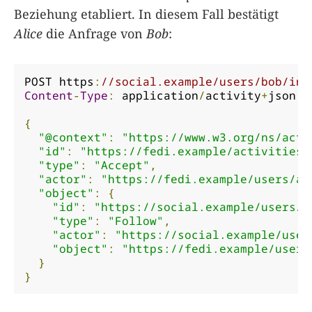
Beziehung etabliert. In diesem Fall bestätigt
Alice
die Anfrage von
Bob
:
POST https
:
//social.example/users/bob/inb
Content
-
Type
:
 application
/
activity
+
json

{
"@context"
:
"https://www.w3.org/ns/acti
"id"
:
"https://fedi.example/activities/
"type"
:
"Accept"
,
"actor"
:
"https://fedi.example/users/al
"object"
:
{
"id"
:
"https://social.example/users/b
"type"
:
"Follow"
,
"actor"
:
"https://social.example/user
"object"
:
"https://fedi.example/users
}
}