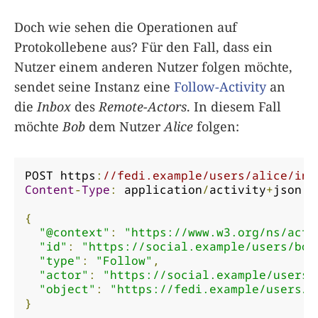
Doch wie sehen die Operationen auf
Protokollebene aus? Für den Fall, dass ein
Nutzer einem anderen Nutzer folgen möchte,
sendet seine Instanz eine
Follow-Activity
an
die
Inbox
des
Remote-Actors
. In diesem Fall
möchte
Bob
dem Nutzer
Alice
folgen:
POST https
:
//fedi.example/users/alice/inb
Content
-
Type
:
 application
/
activity
+
json

{
"@context"
:
"https://www.w3.org/ns/acti
"id"
:
"https://social.example/users/bob
"type"
:
"Follow"
,
"actor"
:
"https://social.example/users/
"object"
:
"https://fedi.example/users/a
}