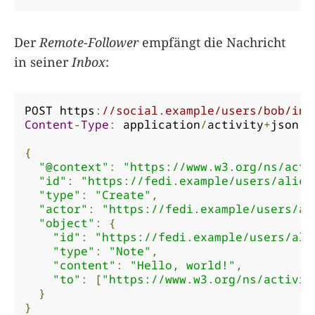
Der
Remote-Follower
empfängt die Nachricht
in seiner
Inbox
:
POST https
:
//social.example/users/bob/inb
Content
-
Type
:
 application
/
activity
+
json

{
"@context"
:
"https://www.w3.org/ns/acti
"id"
:
"https://fedi.example/users/alice
"type"
:
"Create"
,
"actor"
:
"https://fedi.example/users/al
"object"
:
{
"id"
:
"https://fedi.example/users/ali
"type"
:
"Note"
,
"content"
:
"Hello, world!"
,
"to"
:
[
"https://www.w3.org/ns/activit
}
}