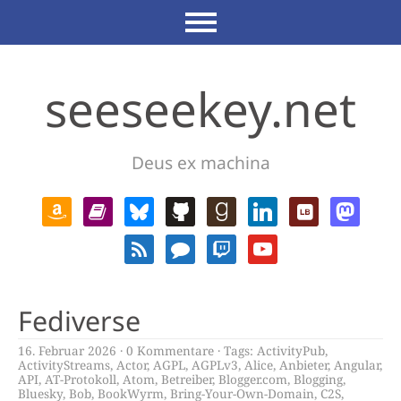
seeseekey.net
Deus ex machina
Fediverse
16. Februar 2026
0 Kommentare
Tags:
ActivityPub
,
ActivityStreams
,
Actor
,
AGPL
,
AGPLv3
,
Alice
,
Anbieter
,
Angular
,
API
,
AT-Protokoll
,
Atom
,
Betreiber
,
Blogger.com
,
Blogging
,
Bluesky
,
Bob
,
BookWyrm
,
Bring-Your-Own-Domain
,
C2S
,