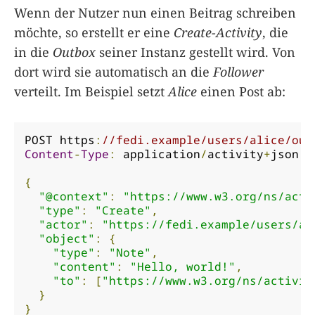
Wenn der Nutzer nun einen Beitrag schreiben
möchte, so erstellt er eine
Create-Activity
, die
in die
Outbox
seiner Instanz gestellt wird. Von
dort wird sie automatisch an die
Follower
verteilt. Im Beispiel setzt
Alice
einen Post ab:
POST https
:
//fedi.example/users/alice/out
Content
-
Type
:
 application
/
activity
+
json

{
"@context"
:
"https://www.w3.org/ns/acti
"type"
:
"Create"
,
"actor"
:
"https://fedi.example/users/al
"object"
:
{
"type"
:
"Note"
,
"content"
:
"Hello, world!"
,
"to"
:
[
"https://www.w3.org/ns/activit
}
}