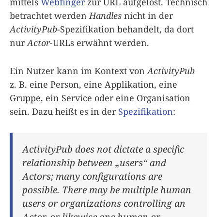
mittels
Webfinger
zur URL aufgelöst. Technisch
betrachtet werden
Handles
nicht in der
ActivityPub
-Spezifikation behandelt, da dort
nur
Actor
-URLs erwähnt werden.
Ein Nutzer kann im Kontext von
ActivityPub
z. B. eine Person, eine Applikation, eine
Gruppe, ein Service oder eine Organisation
sein. Dazu heißt es in der
Spezifikation
:
ActivityPub does not dictate a specific
relationship between „users“ and
Actors; many configurations are
possible. There may be multiple human
users or organizations controlling an
Actor, or likewise one human or