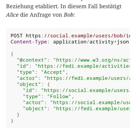
Beziehung etabliert. In diesem Fall bestätigt
Alice
die Anfrage von
Bob
:
POST https
:
//social.example/users/bob/inb
Content
-
Type
:
 application
/
activity
+
json

{
"@context"
:
"https://www.w3.org/ns/acti
"id"
:
"https://fedi.example/activities/
"type"
:
"Accept"
,
"actor"
:
"https://fedi.example/users/al
"object"
:
{
"id"
:
"https://social.example/users/b
"type"
:
"Follow"
,
"actor"
:
"https://social.example/user
"object"
:
"https://fedi.example/users
}
}