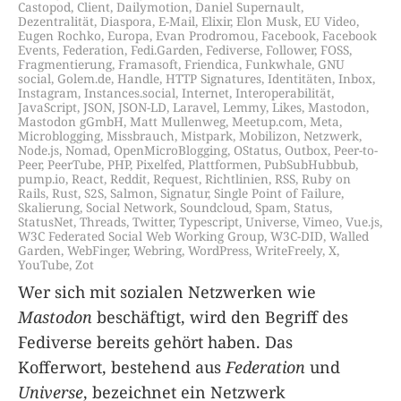
Castopod
,
Client
,
Dailymotion
,
Daniel Supernault
,
Dezentralität
,
Diaspora
,
E-Mail
,
Elixir
,
Elon Musk
,
EU Video
,
Eugen Rochko
,
Europa
,
Evan Prodromou
,
Facebook
,
Facebook
Events
,
Federation
,
Fedi.Garden
,
Fediverse
,
Follower
,
FOSS
,
Fragmentierung
,
Framasoft
,
Friendica
,
Funkwhale
,
GNU
social
,
Golem.de
,
Handle
,
HTTP Signatures
,
Identitäten
,
Inbox
,
Instagram
,
Instances.social
,
Internet
,
Interoperabilität
,
JavaScript
,
JSON
,
JSON-LD
,
Laravel
,
Lemmy
,
Likes
,
Mastodon
,
Mastodon gGmbH
,
Matt Mullenweg
,
Meetup.com
,
Meta
,
Microblogging
,
Missbrauch
,
Mistpark
,
Mobilizon
,
Netzwerk
,
Node.js
,
Nomad
,
OpenMicroBlogging
,
OStatus
,
Outbox
,
Peer-to-
Peer
,
PeerTube
,
PHP
,
Pixelfed
,
Plattformen
,
PubSubHubbub
,
pump.io
,
React
,
Reddit
,
Request
,
Richtlinien
,
RSS
,
Ruby on
Rails
,
Rust
,
S2S
,
Salmon
,
Signatur
,
Single Point of Failure
,
Skalierung
,
Social Network
,
Soundcloud
,
Spam
,
Status
,
StatusNet
,
Threads
,
Twitter
,
Typescript
,
Universe
,
Vimeo
,
Vue.js
,
W3C Federated Social Web Working Group
,
W3C-DID
,
Walled
Garden
,
WebFinger
,
Webring
,
WordPress
,
WriteFreely
,
X
,
YouTube
,
Zot
Wer sich mit sozialen Netzwerken wie
Mastodon
beschäftigt, wird den Begriff des
Fediverse bereits gehört haben. Das
Kofferwort, bestehend aus
Federation
und
Universe
, bezeichnet ein Netzwerk