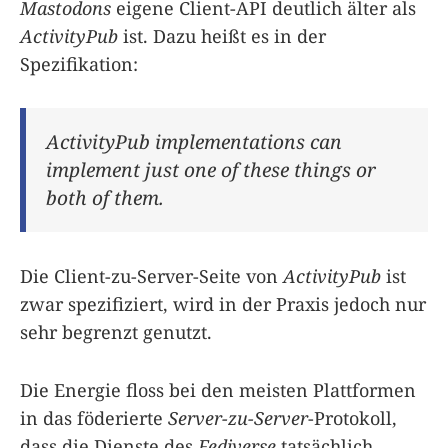
Mastodons
eigene Client-API deutlich älter als
ActivityPub
ist. Dazu heißt es in der
Spezifikation:
ActivityPub implementations can
implement just one of these things or
both of them.
Die Client-zu-Server-Seite von
ActivityPub
ist
zwar spezifiziert, wird in der Praxis jedoch nur
sehr begrenzt genutzt.
Die Energie floss bei den meisten Plattformen
in das föderierte
Server-zu-Server
-Protokoll,
dass die Dienste des
Fediverse
tatsächlich