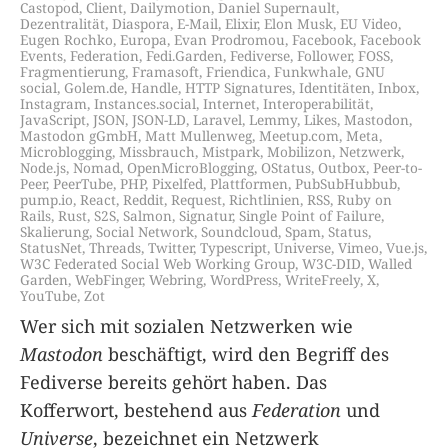
Castopod
,
Client
,
Dailymotion
,
Daniel Supernault
,
Dezentralität
,
Diaspora
,
E-Mail
,
Elixir
,
Elon Musk
,
EU Video
,
Eugen Rochko
,
Europa
,
Evan Prodromou
,
Facebook
,
Facebook
Events
,
Federation
,
Fedi.Garden
,
Fediverse
,
Follower
,
FOSS
,
Fragmentierung
,
Framasoft
,
Friendica
,
Funkwhale
,
GNU
social
,
Golem.de
,
Handle
,
HTTP Signatures
,
Identitäten
,
Inbox
,
Instagram
,
Instances.social
,
Internet
,
Interoperabilität
,
JavaScript
,
JSON
,
JSON-LD
,
Laravel
,
Lemmy
,
Likes
,
Mastodon
,
Mastodon gGmbH
,
Matt Mullenweg
,
Meetup.com
,
Meta
,
Microblogging
,
Missbrauch
,
Mistpark
,
Mobilizon
,
Netzwerk
,
Node.js
,
Nomad
,
OpenMicroBlogging
,
OStatus
,
Outbox
,
Peer-to-
Peer
,
PeerTube
,
PHP
,
Pixelfed
,
Plattformen
,
PubSubHubbub
,
pump.io
,
React
,
Reddit
,
Request
,
Richtlinien
,
RSS
,
Ruby on
Rails
,
Rust
,
S2S
,
Salmon
,
Signatur
,
Single Point of Failure
,
Skalierung
,
Social Network
,
Soundcloud
,
Spam
,
Status
,
StatusNet
,
Threads
,
Twitter
,
Typescript
,
Universe
,
Vimeo
,
Vue.js
,
W3C Federated Social Web Working Group
,
W3C-DID
,
Walled
Garden
,
WebFinger
,
Webring
,
WordPress
,
WriteFreely
,
X
,
YouTube
,
Zot
Wer sich mit sozialen Netzwerken wie
Mastodon
beschäftigt, wird den Begriff des
Fediverse bereits gehört haben. Das
Kofferwort, bestehend aus
Federation
und
Universe
, bezeichnet ein Netzwerk