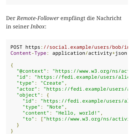
Der
Remote-Follower
empfängt die Nachricht
in seiner
Inbox
:
POST https
:
//social.example/users/bob/inb
Content
-
Type
:
 application
/
activity
+
json

{
"@context"
:
"https://www.w3.org/ns/acti
"id"
:
"https://fedi.example/users/alice
"type"
:
"Create"
,
"actor"
:
"https://fedi.example/users/al
"object"
:
{
"id"
:
"https://fedi.example/users/ali
"type"
:
"Note"
,
"content"
:
"Hello, world!"
,
"to"
:
[
"https://www.w3.org/ns/activit
}
}