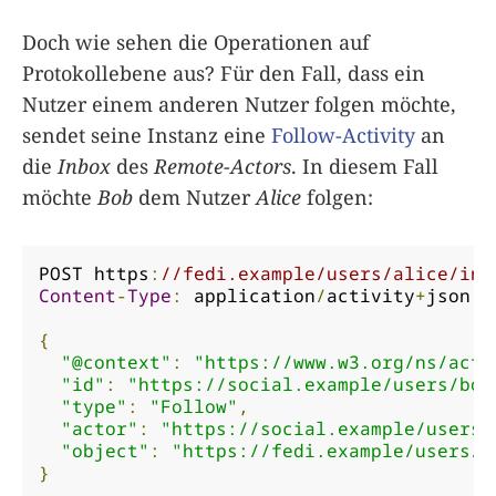
Doch wie sehen die Operationen auf
Protokollebene aus? Für den Fall, dass ein
Nutzer einem anderen Nutzer folgen möchte,
sendet seine Instanz eine
Follow-Activity
an
die
Inbox
des
Remote-Actors
. In diesem Fall
möchte
Bob
dem Nutzer
Alice
folgen:
POST https
:
//fedi.example/users/alice/inb
Content
-
Type
:
 application
/
activity
+
json

{
"@context"
:
"https://www.w3.org/ns/acti
"id"
:
"https://social.example/users/bob
"type"
:
"Follow"
,
"actor"
:
"https://social.example/users/
"object"
:
"https://fedi.example/users/a
}