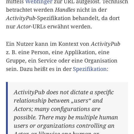
mittels
Webfinger
zur URL aufgelöst. Technisch
betrachtet werden
Handles
nicht in der
ActivityPub
-Spezifikation behandelt, da dort
nur
Actor
-URLs erwähnt werden.
Ein Nutzer kann im Kontext von
ActivityPub
z. B. eine Person, eine Applikation, eine
Gruppe, ein Service oder eine Organisation
sein. Dazu heißt es in der
Spezifikation
:
ActivityPub does not dictate a specific
relationship between „users“ and
Actors; many configurations are
possible. There may be multiple human
users or organizations controlling an
Actor, or likewise one human or