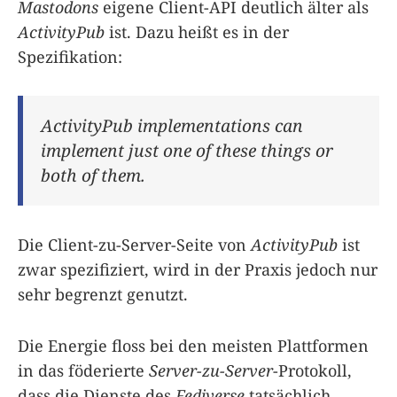
Mastodons
eigene Client-API deutlich älter als
ActivityPub
ist. Dazu heißt es in der
Spezifikation:
ActivityPub implementations can
implement just one of these things or
both of them.
Die Client-zu-Server-Seite von
ActivityPub
ist
zwar spezifiziert, wird in der Praxis jedoch nur
sehr begrenzt genutzt.
Die Energie floss bei den meisten Plattformen
in das föderierte
Server-zu-Server
-Protokoll,
dass die Dienste des
Fediverse
tatsächlich