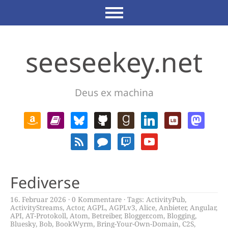
seeseekey.net
Deus ex machina
Fediverse
16. Februar 2026
0 Kommentare
Tags:
ActivityPub
,
ActivityStreams
,
Actor
,
AGPL
,
AGPLv3
,
Alice
,
Anbieter
,
Angular
,
API
,
AT-Protokoll
,
Atom
,
Betreiber
,
Blogger.com
,
Blogging
,
Bluesky
,
Bob
,
BookWyrm
,
Bring-Your-Own-Domain
,
C2S
,