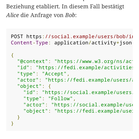
Beziehung etabliert. In diesem Fall bestätigt
Alice
die Anfrage von
Bob
:
POST https
:
//social.example/users/bob/inb
Content
-
Type
:
 application
/
activity
+
json

{
"@context"
:
"https://www.w3.org/ns/acti
"id"
:
"https://fedi.example/activities/
"type"
:
"Accept"
,
"actor"
:
"https://fedi.example/users/al
"object"
:
{
"id"
:
"https://social.example/users/b
"type"
:
"Follow"
,
"actor"
:
"https://social.example/user
"object"
:
"https://fedi.example/users
}
}