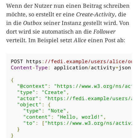
Wenn der Nutzer nun einen Beitrag schreiben
möchte, so erstellt er eine
Create-Activity
, die
in die
Outbox
seiner Instanz gestellt wird. Von
dort wird sie automatisch an die
Follower
verteilt. Im Beispiel setzt
Alice
einen Post ab:
POST https
:
//fedi.example/users/alice/out
Content
-
Type
:
 application
/
activity
+
json

{
"@context"
:
"https://www.w3.org/ns/acti
"type"
:
"Create"
,
"actor"
:
"https://fedi.example/users/al
"object"
:
{
"type"
:
"Note"
,
"content"
:
"Hello, world!"
,
"to"
:
[
"https://www.w3.org/ns/activit
}
}