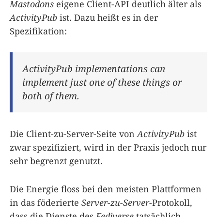
Mastodons
eigene Client-API deutlich älter als
ActivityPub
ist. Dazu heißt es in der
Spezifikation:
ActivityPub implementations can
implement just one of these things or
both of them.
Die Client-zu-Server-Seite von
ActivityPub
ist
zwar spezifiziert, wird in der Praxis jedoch nur
sehr begrenzt genutzt.
Die Energie floss bei den meisten Plattformen
in das föderierte
Server-zu-Server
-Protokoll,
dass die Dienste des
Fediverse
tatsächlich