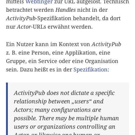
mittels
Webfinger
zur URL aufgelöst. Technisch
betrachtet werden
Handles
nicht in der
ActivityPub
-Spezifikation behandelt, da dort
nur
Actor
-URLs erwähnt werden.
Ein Nutzer kann im Kontext von
ActivityPub
z. B. eine Person, eine Applikation, eine
Gruppe, ein Service oder eine Organisation
sein. Dazu heißt es in der
Spezifikation
:
ActivityPub does not dictate a specific
relationship between „users“ and
Actors; many configurations are
possible. There may be multiple human
users or organizations controlling an
Actor, or likewise one human or