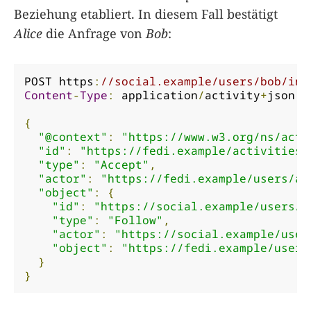
Beziehung etabliert. In diesem Fall bestätigt
Alice
die Anfrage von
Bob
:
POST https
:
//social.example/users/bob/inb
Content
-
Type
:
 application
/
activity
+
json

{
"@context"
:
"https://www.w3.org/ns/acti
"id"
:
"https://fedi.example/activities/
"type"
:
"Accept"
,
"actor"
:
"https://fedi.example/users/al
"object"
:
{
"id"
:
"https://social.example/users/b
"type"
:
"Follow"
,
"actor"
:
"https://social.example/user
"object"
:
"https://fedi.example/users
}
}