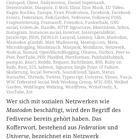
Castopod
,
Client
,
Dailymotion
,
Daniel Supernault
,
Dezentralität
,
Diaspora
,
E-Mail
,
Elixir
,
Elon Musk
,
EU Video
,
Eugen Rochko
,
Europa
,
Evan Prodromou
,
Facebook
,
Facebook
Events
,
Federation
,
Fedi.Garden
,
Fediverse
,
Follower
,
FOSS
,
Fragmentierung
,
Framasoft
,
Friendica
,
Funkwhale
,
GNU
social
,
Golem.de
,
Handle
,
HTTP Signatures
,
Identitäten
,
Inbox
,
Instagram
,
Instances.social
,
Internet
,
Interoperabilität
,
JavaScript
,
JSON
,
JSON-LD
,
Laravel
,
Lemmy
,
Likes
,
Mastodon
,
Mastodon gGmbH
,
Matt Mullenweg
,
Meetup.com
,
Meta
,
Microblogging
,
Missbrauch
,
Mistpark
,
Mobilizon
,
Netzwerk
,
Node.js
,
Nomad
,
OpenMicroBlogging
,
OStatus
,
Outbox
,
Peer-to-
Peer
,
PeerTube
,
PHP
,
Pixelfed
,
Plattformen
,
PubSubHubbub
,
pump.io
,
React
,
Reddit
,
Request
,
Richtlinien
,
RSS
,
Ruby on
Rails
,
Rust
,
S2S
,
Salmon
,
Signatur
,
Single Point of Failure
,
Skalierung
,
Social Network
,
Soundcloud
,
Spam
,
Status
,
StatusNet
,
Threads
,
Twitter
,
Typescript
,
Universe
,
Vimeo
,
Vue.js
,
W3C Federated Social Web Working Group
,
W3C-DID
,
Walled
Garden
,
WebFinger
,
Webring
,
WordPress
,
WriteFreely
,
X
,
YouTube
,
Zot
Wer sich mit sozialen Netzwerken wie
Mastodon
beschäftigt, wird den Begriff des
Fediverse bereits gehört haben. Das
Kofferwort, bestehend aus
Federation
und
Universe
, bezeichnet ein Netzwerk