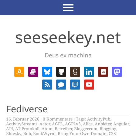
seeseekey.net
Deus ex machina
Fediverse
16. Februar 2026
0 Kommentare
Tags:
ActivityPub
,
ActivityStreams
,
Actor
,
AGPL
,
AGPLv3
,
Alice
,
Anbieter
,
Angular
,
API
,
AT-Protokoll
,
Atom
,
Betreiber
,
Blogger.com
,
Blogging
,
Bluesky
,
Bob
,
BookWyrm
,
Bring-Your-Own-Domain
,
C2S
,