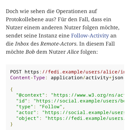
Doch wie sehen die Operationen auf
Protokollebene aus? Für den Fall, dass ein
Nutzer einem anderen Nutzer folgen möchte,
sendet seine Instanz eine
Follow-Activity
an
die
Inbox
des
Remote-Actors
. In diesem Fall
möchte
Bob
dem Nutzer
Alice
folgen:
POST https
:
//fedi.example/users/alice/inb
Content
-
Type
:
 application
/
activity
+
json

{
"@context"
:
"https://www.w3.org/ns/acti
"id"
:
"https://social.example/users/bob
"type"
:
"Follow"
,
"actor"
:
"https://social.example/users/
"object"
:
"https://fedi.example/users/a
}