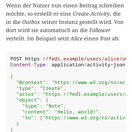
Wenn der Nutzer nun einen Beitrag schreiben
möchte, so erstellt er eine
Create-Activity
, die
in die
Outbox
seiner Instanz gestellt wird. Von
dort wird sie automatisch an die
Follower
verteilt. Im Beispiel setzt
Alice
einen Post ab:
POST https
:
//fedi.example/users/alice/out
Content
-
Type
:
 application
/
activity
+
json

{
"@context"
:
"https://www.w3.org/ns/acti
"type"
:
"Create"
,
"actor"
:
"https://fedi.example/users/al
"object"
:
{
"type"
:
"Note"
,
"content"
:
"Hello, world!"
,
"to"
:
[
"https://www.w3.org/ns/activit
}
}