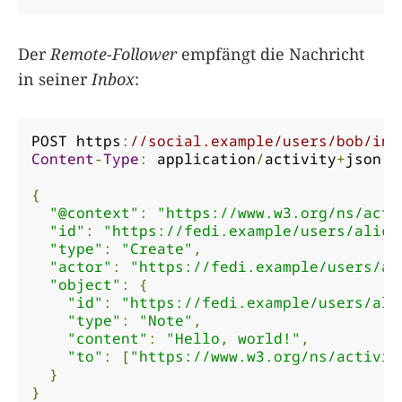
Der
Remote-Follower
empfängt die Nachricht
in seiner
Inbox
:
POST https
:
//social.example/users/bob/inb
Content
-
Type
:
 application
/
activity
+
json

{
"@context"
:
"https://www.w3.org/ns/acti
"id"
:
"https://fedi.example/users/alice
"type"
:
"Create"
,
"actor"
:
"https://fedi.example/users/al
"object"
:
{
"id"
:
"https://fedi.example/users/ali
"type"
:
"Note"
,
"content"
:
"Hello, world!"
,
"to"
:
[
"https://www.w3.org/ns/activit
}
}