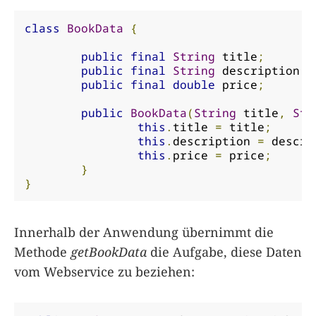
class
BookData
{
public
final
String
 title
;
public
final
String
 description
;
public
final
double
 price
;
public
BookData
(
String
 title
,
Str
this
.
title 
=
 title
;
this
.
description 
=
 descri
this
.
price 
=
 price
;
}
}
Innerhalb der Anwendung übernimmt die
Methode
getBookData
die Aufgabe, diese Daten
vom Webservice zu beziehen: