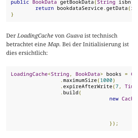
public
BookData
 getBookData
(
String
 isbn
)
return
 bookdataService
.
getData
(
is
}
Der
LoadingCache
von
Guava
ist technisch
betrachtet eine
Map
. Bei der Initialisierung ist
dies ersichtlich:
LoadingCache
<
String
,
BookData
>
 books 
=
Ca
.
maximumSize
(
1000
)
.
expireAfterWrite
(
7
,
Time
.
build
(
new
Cache
p
}
});