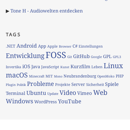
▶
Tone H - Audiowelten entdecken
TAGS
Android
App
C#
.NET
Apple
Einstellungen
Browser
FOSS
Entwicklung
GitHub
GPL
Git
Google
GPL3
Linux
iOS
Kurzfilm
Java
JavaScript
Leben
Invertika
Kunst
macOS
Neubrandenburg
PHP
MIT
Minecraft
OpenMoko
Mono
Probleme
Spiele
Server
Projekte
Sicherheit
Plugin
Politik
Web
Video
Ubuntu
Vimeo
Terminal
Update
Windows
YouTube
WordPress