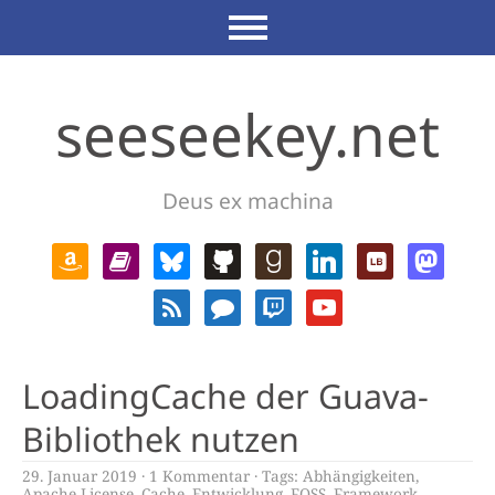
seeseekey.net
Deus ex machina
LoadingCache der Guava-
Bibliothek nutzen
29. Januar 2019
1 Kommentar
Tags:
Abhängigkeiten
,
Apache License
,
Cache
,
Entwicklung
,
FOSS
,
Framework
,