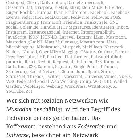
Castopod
,
Client
,
Dailymotion
,
Daniel Supernault
,
Dezentralität
,
Diaspora
,
E-Mail
,
Elixir
,
Elon Musk
,
EU Video
,
Eugen Rochko
,
Europa
,
Evan Prodromou
,
Facebook
,
Facebook
Events
,
Federation
,
Fedi.Garden
,
Fediverse
,
Follower
,
FOSS
,
Fragmentierung
,
Framasoft
,
Friendica
,
Funkwhale
,
GNU
social
,
Golem.de
,
Handle
,
HTTP Signatures
,
Identitäten
,
Inbox
,
Instagram
,
Instances.social
,
Internet
,
Interoperabilität
,
JavaScript
,
JSON
,
JSON-LD
,
Laravel
,
Lemmy
,
Likes
,
Mastodon
,
Mastodon gGmbH
,
Matt Mullenweg
,
Meetup.com
,
Meta
,
Microblogging
,
Missbrauch
,
Mistpark
,
Mobilizon
,
Netzwerk
,
Node.js
,
Nomad
,
OpenMicroBlogging
,
OStatus
,
Outbox
,
Peer-to-
Peer
,
PeerTube
,
PHP
,
Pixelfed
,
Plattformen
,
PubSubHubbub
,
pump.io
,
React
,
Reddit
,
Request
,
Richtlinien
,
RSS
,
Ruby on
Rails
,
Rust
,
S2S
,
Salmon
,
Signatur
,
Single Point of Failure
,
Skalierung
,
Social Network
,
Soundcloud
,
Spam
,
Status
,
StatusNet
,
Threads
,
Twitter
,
Typescript
,
Universe
,
Vimeo
,
Vue.js
,
W3C Federated Social Web Working Group
,
W3C-DID
,
Walled
Garden
,
WebFinger
,
Webring
,
WordPress
,
WriteFreely
,
X
,
YouTube
,
Zot
Wer sich mit sozialen Netzwerken wie
Mastodon
beschäftigt, wird den Begriff des
Fediverse bereits gehört haben. Das
Kofferwort, bestehend aus
Federation
und
Universe
, bezeichnet ein Netzwerk