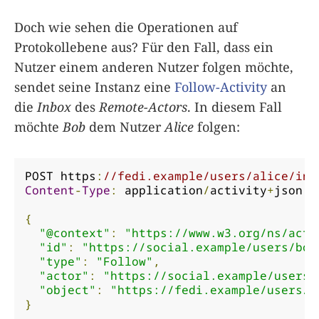
Doch wie sehen die Operationen auf
Protokollebene aus? Für den Fall, dass ein
Nutzer einem anderen Nutzer folgen möchte,
sendet seine Instanz eine
Follow-Activity
an
die
Inbox
des
Remote-Actors
. In diesem Fall
möchte
Bob
dem Nutzer
Alice
folgen:
POST https
:
//fedi.example/users/alice/inb
Content
-
Type
:
 application
/
activity
+
json

{
"@context"
:
"https://www.w3.org/ns/acti
"id"
:
"https://social.example/users/bob
"type"
:
"Follow"
,
"actor"
:
"https://social.example/users/
"object"
:
"https://fedi.example/users/a
}