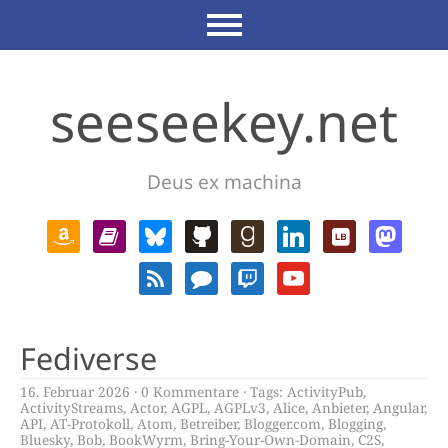
seeseekey.net
Deus ex machina
Fediverse
16. Februar 2026
0 Kommentare
Tags:
ActivityPub
,
ActivityStreams
,
Actor
,
AGPL
,
AGPLv3
,
Alice
,
Anbieter
,
Angular
,
API
,
AT-Protokoll
,
Atom
,
Betreiber
,
Blogger.com
,
Blogging
,
Bluesky
,
Bob
,
BookWyrm
,
Bring-Your-Own-Domain
,
C2S
,