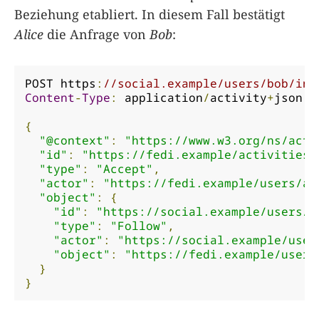
Beziehung etabliert. In diesem Fall bestätigt
Alice
die Anfrage von
Bob
:
POST https
:
//social.example/users/bob/inb
Content
-
Type
:
 application
/
activity
+
json

{
"@context"
:
"https://www.w3.org/ns/acti
"id"
:
"https://fedi.example/activities/
"type"
:
"Accept"
,
"actor"
:
"https://fedi.example/users/al
"object"
:
{
"id"
:
"https://social.example/users/b
"type"
:
"Follow"
,
"actor"
:
"https://social.example/user
"object"
:
"https://fedi.example/users
}
}