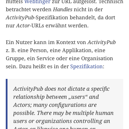
mittels
Webfinger
zur URL aufgelöst. Technisch
betrachtet werden
Handles
nicht in der
ActivityPub
-Spezifikation behandelt, da dort
nur
Actor
-URLs erwähnt werden.
Ein Nutzer kann im Kontext von
ActivityPub
z. B. eine Person, eine Applikation, eine
Gruppe, ein Service oder eine Organisation
sein. Dazu heißt es in der
Spezifikation
:
ActivityPub does not dictate a specific
relationship between „users“ and
Actors; many configurations are
possible. There may be multiple human
users or organizations controlling an
Actor, or likewise one human or