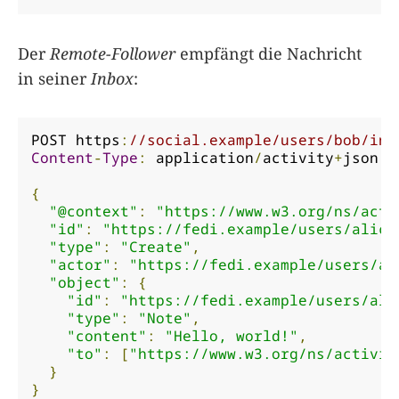
Der
Remote-Follower
empfängt die Nachricht
in seiner
Inbox
:
POST https
:
//social.example/users/bob/inb
Content
-
Type
:
 application
/
activity
+
json

{
"@context"
:
"https://www.w3.org/ns/acti
"id"
:
"https://fedi.example/users/alice
"type"
:
"Create"
,
"actor"
:
"https://fedi.example/users/al
"object"
:
{
"id"
:
"https://fedi.example/users/ali
"type"
:
"Note"
,
"content"
:
"Hello, world!"
,
"to"
:
[
"https://www.w3.org/ns/activit
}
}