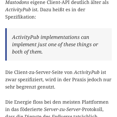
Mastodons
eigene Client-API deutlich älter als
ActivityPub
ist. Dazu heißt es in der
Spezifikation:
ActivityPub implementations can
implement just one of these things or
both of them.
Die Client-zu-Server-Seite von
ActivityPub
ist
zwar spezifiziert, wird in der Praxis jedoch nur
sehr begrenzt genutzt.
Die Energie floss bei den meisten Plattformen
in das föderierte
Server-zu-Server
-Protokoll,
dass die Dienste des
Fediverse
tatsächlich