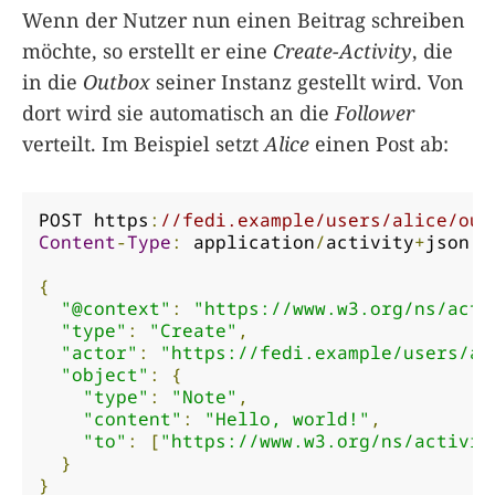
Wenn der Nutzer nun einen Beitrag schreiben
möchte, so erstellt er eine
Create-Activity
, die
in die
Outbox
seiner Instanz gestellt wird. Von
dort wird sie automatisch an die
Follower
verteilt. Im Beispiel setzt
Alice
einen Post ab:
POST https
:
//fedi.example/users/alice/out
Content
-
Type
:
 application
/
activity
+
json

{
"@context"
:
"https://www.w3.org/ns/acti
"type"
:
"Create"
,
"actor"
:
"https://fedi.example/users/al
"object"
:
{
"type"
:
"Note"
,
"content"
:
"Hello, world!"
,
"to"
:
[
"https://www.w3.org/ns/activit
}
}