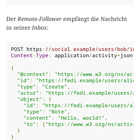
Der
Remote-Follower
empfängt die Nachricht
in seiner
Inbox
:
POST https
:
//social.example/users/bob/inb
Content
-
Type
:
 application
/
activity
+
json

{
"@context"
:
"https://www.w3.org/ns/acti
"id"
:
"https://fedi.example/users/alice
"type"
:
"Create"
,
"actor"
:
"https://fedi.example/users/al
"object"
:
{
"id"
:
"https://fedi.example/users/ali
"type"
:
"Note"
,
"content"
:
"Hello, world!"
,
"to"
:
[
"https://www.w3.org/ns/activit
}
}