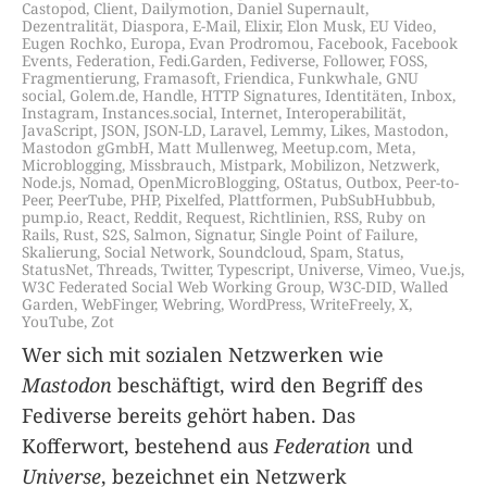
Castopod
,
Client
,
Dailymotion
,
Daniel Supernault
,
Dezentralität
,
Diaspora
,
E-Mail
,
Elixir
,
Elon Musk
,
EU Video
,
Eugen Rochko
,
Europa
,
Evan Prodromou
,
Facebook
,
Facebook
Events
,
Federation
,
Fedi.Garden
,
Fediverse
,
Follower
,
FOSS
,
Fragmentierung
,
Framasoft
,
Friendica
,
Funkwhale
,
GNU
social
,
Golem.de
,
Handle
,
HTTP Signatures
,
Identitäten
,
Inbox
,
Instagram
,
Instances.social
,
Internet
,
Interoperabilität
,
JavaScript
,
JSON
,
JSON-LD
,
Laravel
,
Lemmy
,
Likes
,
Mastodon
,
Mastodon gGmbH
,
Matt Mullenweg
,
Meetup.com
,
Meta
,
Microblogging
,
Missbrauch
,
Mistpark
,
Mobilizon
,
Netzwerk
,
Node.js
,
Nomad
,
OpenMicroBlogging
,
OStatus
,
Outbox
,
Peer-to-
Peer
,
PeerTube
,
PHP
,
Pixelfed
,
Plattformen
,
PubSubHubbub
,
pump.io
,
React
,
Reddit
,
Request
,
Richtlinien
,
RSS
,
Ruby on
Rails
,
Rust
,
S2S
,
Salmon
,
Signatur
,
Single Point of Failure
,
Skalierung
,
Social Network
,
Soundcloud
,
Spam
,
Status
,
StatusNet
,
Threads
,
Twitter
,
Typescript
,
Universe
,
Vimeo
,
Vue.js
,
W3C Federated Social Web Working Group
,
W3C-DID
,
Walled
Garden
,
WebFinger
,
Webring
,
WordPress
,
WriteFreely
,
X
,
YouTube
,
Zot
Wer sich mit sozialen Netzwerken wie
Mastodon
beschäftigt, wird den Begriff des
Fediverse bereits gehört haben. Das
Kofferwort, bestehend aus
Federation
und
Universe
, bezeichnet ein Netzwerk