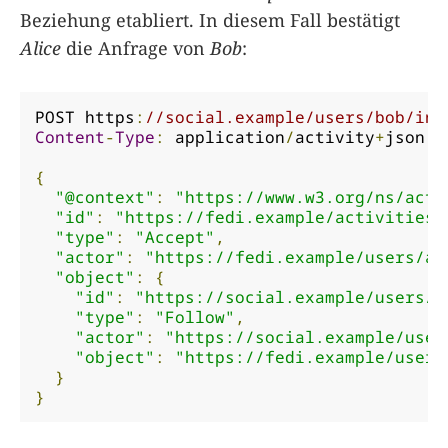
Beziehung etabliert. In diesem Fall bestätigt
Alice
die Anfrage von
Bob
:
POST https
:
//social.example/users/bob/inb
Content
-
Type
:
 application
/
activity
+
json

{
"@context"
:
"https://www.w3.org/ns/acti
"id"
:
"https://fedi.example/activities/
"type"
:
"Accept"
,
"actor"
:
"https://fedi.example/users/al
"object"
:
{
"id"
:
"https://social.example/users/b
"type"
:
"Follow"
,
"actor"
:
"https://social.example/user
"object"
:
"https://fedi.example/users
}
}