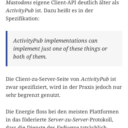
Mastodons
eigene Client-API deutlich älter als
ActivityPub
ist. Dazu heißt es in der
Spezifikation:
ActivityPub implementations can
implement just one of these things or
both of them.
Die Client-zu-Server-Seite von
ActivityPub
ist
zwar spezifiziert, wird in der Praxis jedoch nur
sehr begrenzt genutzt.
Die Energie floss bei den meisten Plattformen
in das föderierte
Server-zu-Server
-Protokoll,
dass die Dienste des
Fediverse
tatsächlich