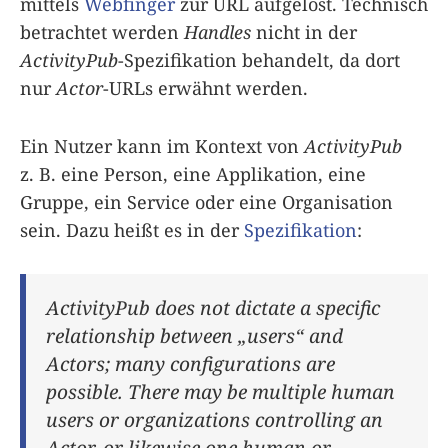
mittels
Webfinger
zur URL aufgelöst. Technisch
betrachtet werden
Handles
nicht in der
ActivityPub
-Spezifikation behandelt, da dort
nur
Actor
-URLs erwähnt werden.
Ein Nutzer kann im Kontext von
ActivityPub
z. B. eine Person, eine Applikation, eine
Gruppe, ein Service oder eine Organisation
sein. Dazu heißt es in der
Spezifikation
:
ActivityPub does not dictate a specific
relationship between „users“ and
Actors; many configurations are
possible. There may be multiple human
users or organizations controlling an
Actor, or likewise one human or