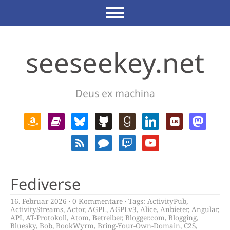
seeseekey.net
Deus ex machina
Fediverse
16. Februar 2026
0 Kommentare
Tags:
ActivityPub
,
ActivityStreams
,
Actor
,
AGPL
,
AGPLv3
,
Alice
,
Anbieter
,
Angular
,
API
,
AT-Protokoll
,
Atom
,
Betreiber
,
Blogger.com
,
Blogging
,
Bluesky
,
Bob
,
BookWyrm
,
Bring-Your-Own-Domain
,
C2S
,