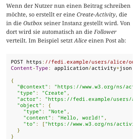
Wenn der Nutzer nun einen Beitrag schreiben
möchte, so erstellt er eine
Create-Activity
, die
in die
Outbox
seiner Instanz gestellt wird. Von
dort wird sie automatisch an die
Follower
verteilt. Im Beispiel setzt
Alice
einen Post ab:
POST https
:
//fedi.example/users/alice/out
Content
-
Type
:
 application
/
activity
+
json

{
"@context"
:
"https://www.w3.org/ns/acti
"type"
:
"Create"
,
"actor"
:
"https://fedi.example/users/al
"object"
:
{
"type"
:
"Note"
,
"content"
:
"Hello, world!"
,
"to"
:
[
"https://www.w3.org/ns/activit
}
}