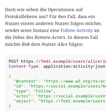
Doch wie sehen die Operationen auf
Protokollebene aus? Für den Fall, dass ein
Nutzer einem anderen Nutzer folgen möchte,
sendet seine Instanz eine
Follow-Activity
an
die
Inbox
des
Remote-Actors
. In diesem Fall
möchte
Bob
dem Nutzer
Alice
folgen:
POST https
:
//fedi.example/users/alice/inb
Content
-
Type
:
 application
/
activity
+
json

{
"@context"
:
"https://www.w3.org/ns/acti
"id"
:
"https://social.example/users/bob
"type"
:
"Follow"
,
"actor"
:
"https://social.example/users/
"object"
:
"https://fedi.example/users/a
}