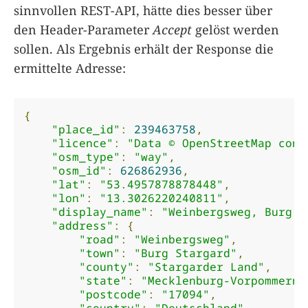
sinnvollen REST-API, hätte dies besser über
den Header-Parameter
Accept
gelöst werden
sollen. Als Ergebnis erhält der Response die
ermittelte Adresse:
{
"place_id"
:
239463758
,
"licence"
:
"Data © OpenStreetMap cont
"osm_type"
:
"way"
,
"osm_id"
:
626862936
,
"lat"
:
"53.4957878878448"
,
"lon"
:
"13.3026220240811"
,
"display_name"
:
"Weinbergsweg, Burg S
"address"
:
{
"road"
:
"Weinbergsweg"
,
"town"
:
"Burg Stargard"
,
"county"
:
"Stargarder Land"
,
"state"
:
"Mecklenburg-Vorpommern"
"postcode"
:
"17094"
,
"country"
:
"Deutschland"
,