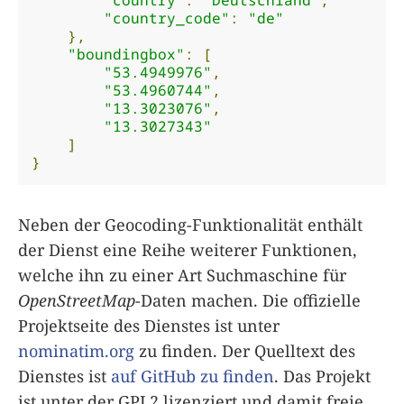
"country_code"
:
"de"
},
"boundingbox"
:
[
"53.4949976"
,
"53.4960744"
,
"13.3023076"
,
"13.3027343"
]
}
Neben der Geocoding-Funktionalität enthält
der Dienst eine Reihe weiterer Funktionen,
welche ihn zu einer Art Suchmaschine für
OpenStreetMap
-Daten machen. Die offizielle
Projektseite des Dienstes ist unter
nominatim.org
zu finden. Der Quelltext des
Dienstes ist
auf GitHub zu finden
. Das Projekt
ist unter der GPL2 lizenziert und damit freie