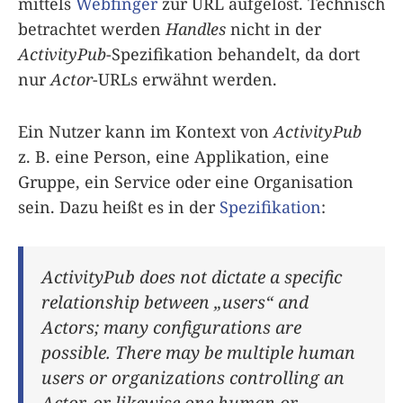
mittels
Webfinger
zur URL aufgelöst. Technisch
betrachtet werden
Handles
nicht in der
ActivityPub
-Spezifikation behandelt, da dort
nur
Actor
-URLs erwähnt werden.
Ein Nutzer kann im Kontext von
ActivityPub
z. B. eine Person, eine Applikation, eine
Gruppe, ein Service oder eine Organisation
sein. Dazu heißt es in der
Spezifikation
:
ActivityPub does not dictate a specific
relationship between „users“ and
Actors; many configurations are
possible. There may be multiple human
users or organizations controlling an
Actor, or likewise one human or