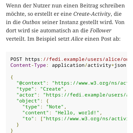
Wenn der Nutzer nun einen Beitrag schreiben
möchte, so erstellt er eine
Create-Activity
, die
in die
Outbox
seiner Instanz gestellt wird. Von
dort wird sie automatisch an die
Follower
verteilt. Im Beispiel setzt
Alice
einen Post ab:
POST https
:
//fedi.example/users/alice/out
Content
-
Type
:
 application
/
activity
+
json

{
"@context"
:
"https://www.w3.org/ns/acti
"type"
:
"Create"
,
"actor"
:
"https://fedi.example/users/al
"object"
:
{
"type"
:
"Note"
,
"content"
:
"Hello, world!"
,
"to"
:
[
"https://www.w3.org/ns/activit
}
}