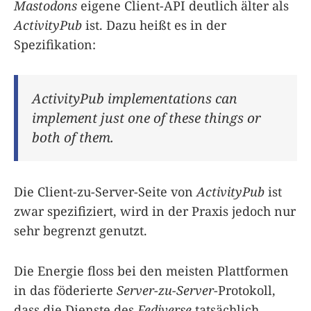
Mastodons
eigene Client-API deutlich älter als
ActivityPub
ist. Dazu heißt es in der
Spezifikation:
ActivityPub implementations can
implement just one of these things or
both of them.
Die Client-zu-Server-Seite von
ActivityPub
ist
zwar spezifiziert, wird in der Praxis jedoch nur
sehr begrenzt genutzt.
Die Energie floss bei den meisten Plattformen
in das föderierte
Server-zu-Server
-Protokoll,
dass die Dienste des
Fediverse
tatsächlich