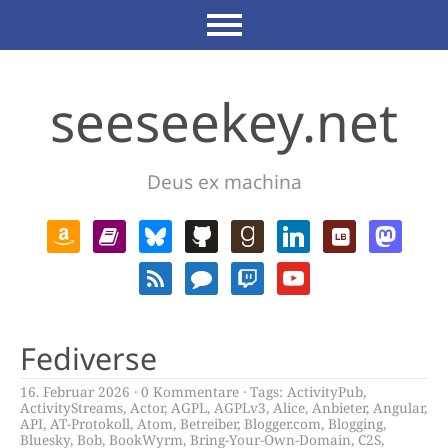
seeseekey.net
Deus ex machina
Fediverse
16. Februar 2026
0 Kommentare
Tags:
ActivityPub
,
ActivityStreams
,
Actor
,
AGPL
,
AGPLv3
,
Alice
,
Anbieter
,
Angular
,
API
,
AT-Protokoll
,
Atom
,
Betreiber
,
Blogger.com
,
Blogging
,
Bluesky
,
Bob
,
BookWyrm
,
Bring-Your-Own-Domain
,
C2S
,