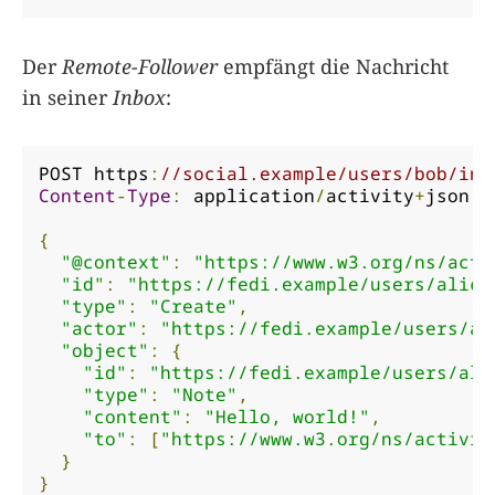
Der
Remote-Follower
empfängt die Nachricht
in seiner
Inbox
:
POST https
:
//social.example/users/bob/inb
Content
-
Type
:
 application
/
activity
+
json

{
"@context"
:
"https://www.w3.org/ns/acti
"id"
:
"https://fedi.example/users/alice
"type"
:
"Create"
,
"actor"
:
"https://fedi.example/users/al
"object"
:
{
"id"
:
"https://fedi.example/users/ali
"type"
:
"Note"
,
"content"
:
"Hello, world!"
,
"to"
:
[
"https://www.w3.org/ns/activit
}
}