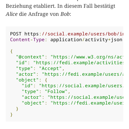
Beziehung etabliert. In diesem Fall bestätigt
Alice
die Anfrage von
Bob
:
POST https
:
//social.example/users/bob/inb
Content
-
Type
:
 application
/
activity
+
json

{
"@context"
:
"https://www.w3.org/ns/acti
"id"
:
"https://fedi.example/activities/
"type"
:
"Accept"
,
"actor"
:
"https://fedi.example/users/al
"object"
:
{
"id"
:
"https://social.example/users/b
"type"
:
"Follow"
,
"actor"
:
"https://social.example/user
"object"
:
"https://fedi.example/users
}
}