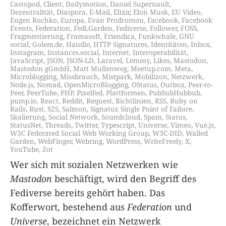
Castopod
,
Client
,
Dailymotion
,
Daniel Supernault
,
Dezentralität
,
Diaspora
,
E-Mail
,
Elixir
,
Elon Musk
,
EU Video
,
Eugen Rochko
,
Europa
,
Evan Prodromou
,
Facebook
,
Facebook
Events
,
Federation
,
Fedi.Garden
,
Fediverse
,
Follower
,
FOSS
,
Fragmentierung
,
Framasoft
,
Friendica
,
Funkwhale
,
GNU
social
,
Golem.de
,
Handle
,
HTTP Signatures
,
Identitäten
,
Inbox
,
Instagram
,
Instances.social
,
Internet
,
Interoperabilität
,
JavaScript
,
JSON
,
JSON-LD
,
Laravel
,
Lemmy
,
Likes
,
Mastodon
,
Mastodon gGmbH
,
Matt Mullenweg
,
Meetup.com
,
Meta
,
Microblogging
,
Missbrauch
,
Mistpark
,
Mobilizon
,
Netzwerk
,
Node.js
,
Nomad
,
OpenMicroBlogging
,
OStatus
,
Outbox
,
Peer-to-
Peer
,
PeerTube
,
PHP
,
Pixelfed
,
Plattformen
,
PubSubHubbub
,
pump.io
,
React
,
Reddit
,
Request
,
Richtlinien
,
RSS
,
Ruby on
Rails
,
Rust
,
S2S
,
Salmon
,
Signatur
,
Single Point of Failure
,
Skalierung
,
Social Network
,
Soundcloud
,
Spam
,
Status
,
StatusNet
,
Threads
,
Twitter
,
Typescript
,
Universe
,
Vimeo
,
Vue.js
,
W3C Federated Social Web Working Group
,
W3C-DID
,
Walled
Garden
,
WebFinger
,
Webring
,
WordPress
,
WriteFreely
,
X
,
YouTube
,
Zot
Wer sich mit sozialen Netzwerken wie
Mastodon
beschäftigt, wird den Begriff des
Fediverse bereits gehört haben. Das
Kofferwort, bestehend aus
Federation
und
Universe
, bezeichnet ein Netzwerk