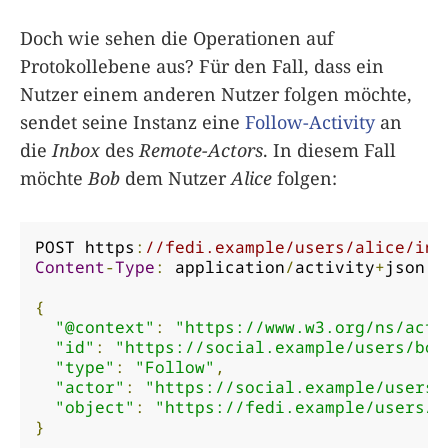
Doch wie sehen die Operationen auf
Protokollebene aus? Für den Fall, dass ein
Nutzer einem anderen Nutzer folgen möchte,
sendet seine Instanz eine
Follow-Activity
an
die
Inbox
des
Remote-Actors
. In diesem Fall
möchte
Bob
dem Nutzer
Alice
folgen:
POST https
:
//fedi.example/users/alice/inb
Content
-
Type
:
 application
/
activity
+
json

{
"@context"
:
"https://www.w3.org/ns/acti
"id"
:
"https://social.example/users/bob
"type"
:
"Follow"
,
"actor"
:
"https://social.example/users/
"object"
:
"https://fedi.example/users/a
}