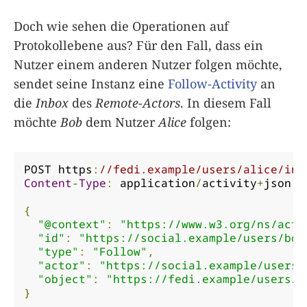
Doch wie sehen die Operationen auf
Protokollebene aus? Für den Fall, dass ein
Nutzer einem anderen Nutzer folgen möchte,
sendet seine Instanz eine
Follow-Activity
an
die
Inbox
des
Remote-Actors
. In diesem Fall
möchte
Bob
dem Nutzer
Alice
folgen:
POST https
:
//fedi.example/users/alice/inb
Content
-
Type
:
 application
/
activity
+
json

{
"@context"
:
"https://www.w3.org/ns/acti
"id"
:
"https://social.example/users/bob
"type"
:
"Follow"
,
"actor"
:
"https://social.example/users/
"object"
:
"https://fedi.example/users/a
}