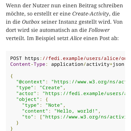
Wenn der Nutzer nun einen Beitrag schreiben
möchte, so erstellt er eine
Create-Activity
, die
in die
Outbox
seiner Instanz gestellt wird. Von
dort wird sie automatisch an die
Follower
verteilt. Im Beispiel setzt
Alice
einen Post ab:
POST https
:
//fedi.example/users/alice/out
Content
-
Type
:
 application
/
activity
+
json

{
"@context"
:
"https://www.w3.org/ns/acti
"type"
:
"Create"
,
"actor"
:
"https://fedi.example/users/al
"object"
:
{
"type"
:
"Note"
,
"content"
:
"Hello, world!"
,
"to"
:
[
"https://www.w3.org/ns/activit
}
}