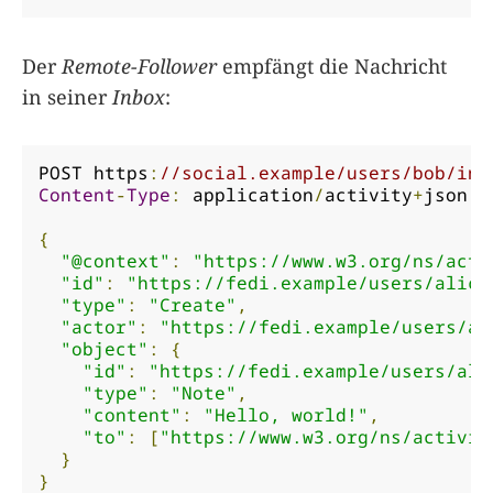
Der
Remote-Follower
empfängt die Nachricht
in seiner
Inbox
:
POST https
:
//social.example/users/bob/inb
Content
-
Type
:
 application
/
activity
+
json

{
"@context"
:
"https://www.w3.org/ns/acti
"id"
:
"https://fedi.example/users/alice
"type"
:
"Create"
,
"actor"
:
"https://fedi.example/users/al
"object"
:
{
"id"
:
"https://fedi.example/users/ali
"type"
:
"Note"
,
"content"
:
"Hello, world!"
,
"to"
:
[
"https://www.w3.org/ns/activit
}
}