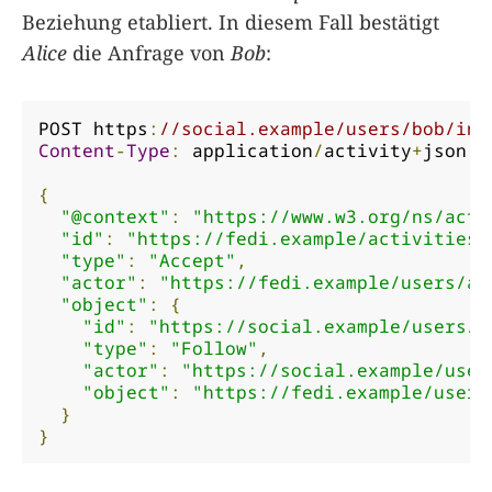
Beziehung etabliert. In diesem Fall bestätigt
Alice
die Anfrage von
Bob
:
POST https
:
//social.example/users/bob/inb
Content
-
Type
:
 application
/
activity
+
json

{
"@context"
:
"https://www.w3.org/ns/acti
"id"
:
"https://fedi.example/activities/
"type"
:
"Accept"
,
"actor"
:
"https://fedi.example/users/al
"object"
:
{
"id"
:
"https://social.example/users/b
"type"
:
"Follow"
,
"actor"
:
"https://social.example/user
"object"
:
"https://fedi.example/users
}
}