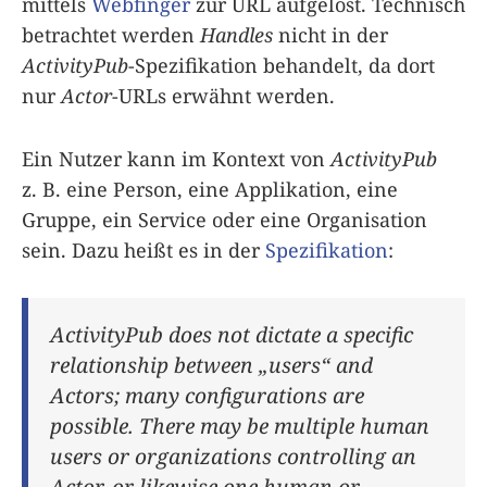
mittels
Webfinger
zur URL aufgelöst. Technisch
betrachtet werden
Handles
nicht in der
ActivityPub
-Spezifikation behandelt, da dort
nur
Actor
-URLs erwähnt werden.
Ein Nutzer kann im Kontext von
ActivityPub
z. B. eine Person, eine Applikation, eine
Gruppe, ein Service oder eine Organisation
sein. Dazu heißt es in der
Spezifikation
:
ActivityPub does not dictate a specific
relationship between „users“ and
Actors; many configurations are
possible. There may be multiple human
users or organizations controlling an
Actor, or likewise one human or