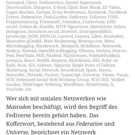
Castopod
,
Client
,
Dailymotion
,
Daniel Supernault
,
Dezentralität
,
Diaspora
,
E-Mail
,
Elixir
,
Elon Musk
,
EU Video
,
Eugen Rochko
,
Europa
,
Evan Prodromou
,
Facebook
,
Facebook
Events
,
Federation
,
Fedi.Garden
,
Fediverse
,
Follower
,
FOSS
,
Fragmentierung
,
Framasoft
,
Friendica
,
Funkwhale
,
GNU
social
,
Golem.de
,
Handle
,
HTTP Signatures
,
Identitäten
,
Inbox
,
Instagram
,
Instances.social
,
Internet
,
Interoperabilität
,
JavaScript
,
JSON
,
JSON-LD
,
Laravel
,
Lemmy
,
Likes
,
Mastodon
,
Mastodon gGmbH
,
Matt Mullenweg
,
Meetup.com
,
Meta
,
Microblogging
,
Missbrauch
,
Mistpark
,
Mobilizon
,
Netzwerk
,
Node.js
,
Nomad
,
OpenMicroBlogging
,
OStatus
,
Outbox
,
Peer-to-
Peer
,
PeerTube
,
PHP
,
Pixelfed
,
Plattformen
,
PubSubHubbub
,
pump.io
,
React
,
Reddit
,
Request
,
Richtlinien
,
RSS
,
Ruby on
Rails
,
Rust
,
S2S
,
Salmon
,
Signatur
,
Single Point of Failure
,
Skalierung
,
Social Network
,
Soundcloud
,
Spam
,
Status
,
StatusNet
,
Threads
,
Twitter
,
Typescript
,
Universe
,
Vimeo
,
Vue.js
,
W3C Federated Social Web Working Group
,
W3C-DID
,
Walled
Garden
,
WebFinger
,
Webring
,
WordPress
,
WriteFreely
,
X
,
YouTube
,
Zot
Wer sich mit sozialen Netzwerken wie
Mastodon
beschäftigt, wird den Begriff des
Fediverse bereits gehört haben. Das
Kofferwort, bestehend aus
Federation
und
Universe
, bezeichnet ein Netzwerk