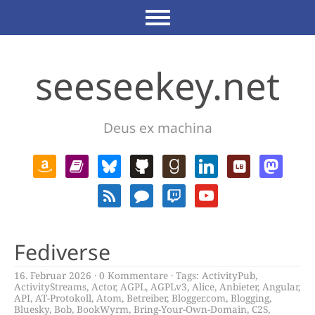
seeseekey.net
Deus ex machina
Fediverse
16. Februar 2026
0 Kommentare
Tags:
ActivityPub
,
ActivityStreams
,
Actor
,
AGPL
,
AGPLv3
,
Alice
,
Anbieter
,
Angular
,
API
,
AT-Protokoll
,
Atom
,
Betreiber
,
Blogger.com
,
Blogging
,
Bluesky
,
Bob
,
BookWyrm
,
Bring-Your-Own-Domain
,
C2S
,