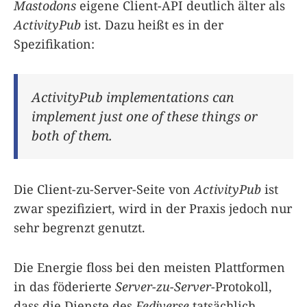
Mastodons
eigene Client-API deutlich älter als
ActivityPub
ist. Dazu heißt es in der
Spezifikation:
ActivityPub implementations can
implement just one of these things or
both of them.
Die Client-zu-Server-Seite von
ActivityPub
ist
zwar spezifiziert, wird in der Praxis jedoch nur
sehr begrenzt genutzt.
Die Energie floss bei den meisten Plattformen
in das föderierte
Server-zu-Server
-Protokoll,
dass die Dienste des
Fediverse
tatsächlich