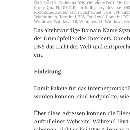
NXDOMAIN
,
Oblivious DNS
,
Oblivious DoH
,
Pie
,
Pol
Proxy
,
Quad9
,
QUIC
,
Records
,
Registry
,
Reverse DN
Root-Zone
,
Router
,
Server
,
Sicherheit
,
SOA
,
SPF
,
Sub
Telefonbuch
,
Terminal
,
TLS
,
Top-Level-Domain
,
TSI
Windows
,
Windows 10
,
Windows 11
,
Windows Ser
Das altehrwürdige Domain Name System 
der Grundpfeiler des Internets. Dane
DNS das Licht der Welt und entsprech
ein.
Einleitung
Damit Pakete für das Internetprotokol
werden können, sind Endpunkte, wie C
Über diese Adressen können die Dienst
Aufruf einer Webseite. Während IPv4
scheinen, sieht es bei IPv6-Adressen 