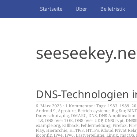
Startseite
Über
Belletristik
seeseekey.ne
DNS-Technologien i
6. März 2023
1 Kommentar
Tags:
1983
,
1989
,
20
Android 9
,
Appstore
,
Betriebssysteme
,
Big Sur
,
BIN
Datenschutz
,
dig
,
DMARC
,
DNS
,
DNS Amplification
TLS
,
DNS over TOR
,
DNS over UDP
,
DNSCrypt
,
DNSS
example.org
,
Fallback
,
Fehlermeldung
,
Firefox
,
Fire
Play
,
Hierarchie
,
HTTP/3
,
HTTPS
,
iCloud Privat Rela
ipconfig
,
IPv4
,
IPv6
,
Lastverteilung
,
Linux
,
macOS
,