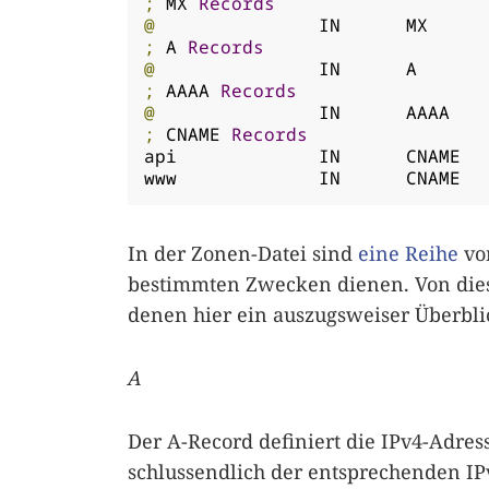
;
 MX 
Records
@
		IN	MX
;
 A 
Records
@
		IN	A
;
 AAAA 
Records
@
		IN	AAAA
;
 CNAME 
Records
api		IN	CNAME	www

In der Zonen-Datei sind
eine Reihe
von
bestimmten Zwecken dienen. Von diese
denen hier ein auszugsweiser Überbli
A
Der A-Record definiert die IPv4-Adre
schlussendlich der entsprechenden IP