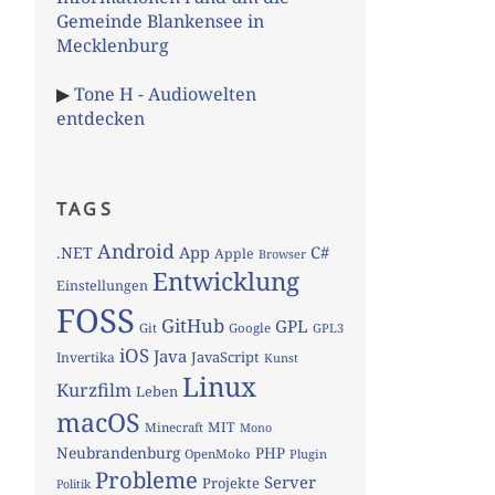
Gemeinde Blankensee in
Mecklenburg
▶
Tone H - Audiowelten
entdecken
TAGS
Android
App
C#
.NET
Apple
Browser
Entwicklung
Einstellungen
FOSS
GitHub
GPL
Git
Google
GPL3
iOS
Java
JavaScript
Invertika
Kunst
Linux
Kurzfilm
Leben
macOS
MIT
Minecraft
Mono
Neubrandenburg
PHP
OpenMoko
Plugin
Probleme
Server
Projekte
Politik