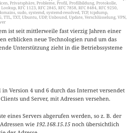
icen
,
Privatsphäre
,
Probleme
,
Profil
,
Profilbildung
,
Protokolle
,
S Lookup
,
RFC 1123
,
RFC 2845
,
RFC 7858
,
RFC 8484
,
RFC 9250
,
domains
,
sudo
,
systemd
,
systemd-resolved
,
TCP
,
tcpdump
,
G
,
TTL
,
TXT
,
Ubuntu
,
UDP
,
Unbound
,
Update
,
Verschlüsselung
,
VPN
,
ver
ist seit mittlerweile fast vierzig Jahren einer
ben erblicken neue Technologien rund um das
ende Unterstützung zieht in die Betriebssysteme
l in Version 4 und 6 durch das Internet versendet
lients und Server, mit Adressen versehen.
e eines Servers abgerufen werden, so z. B. der
-Adressen wie
192.168.15.15
noch übersichtlich
wie der Adresse