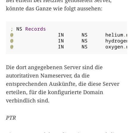
könnte das Ganze wie folgt aussehen:
;
 NS 
Records
@
		IN	NS	helium
.
ns
@
		IN	NS	hydrogen
.
@
		IN	NS	oxygen
.
ns
Die dort angegebenen Server sind die
autoritativen Nameserver, da die
entsprechenden Auskünfte, die diese Server
erteilen, für die konfigurierte Domain
verbindlich sind.
PTR