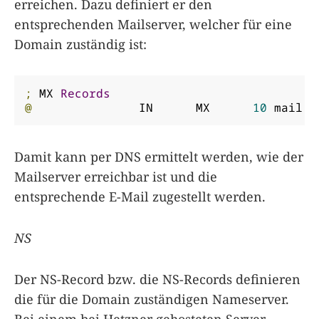
erreichen. Dazu definiert er den
entsprechenden Mailserver, welcher für eine
Domain zuständig ist:
;
 MX 
Records
@
		IN	MX	
10
 mail
.
e
Damit kann per DNS ermittelt werden, wie der
Mailserver erreichbar ist und die
entsprechende E-Mail zugestellt werden.
NS
Der NS-Record bzw. die NS-Records definieren
die für die Domain zuständigen Nameserver.
Bei einem bei Hetzner gehosteten Server,