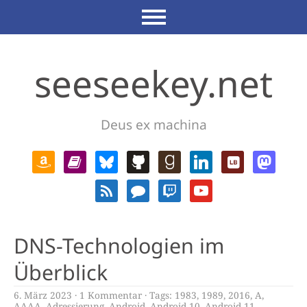
seeseekey.net
Deus ex machina
DNS-Technologien im
Überblick
6. März 2023
1 Kommentar
Tags:
1983
,
1989
,
2016
,
A
,
AAAA
,
Adressierung
,
Android
,
Android 10
,
Android 11
,