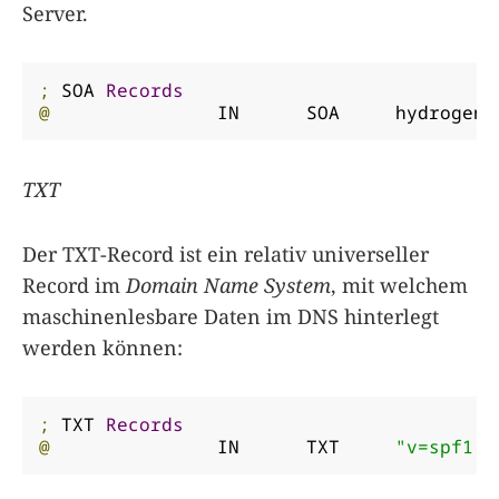
Server.
;
 SOA 
Records
@
		IN	SOA	hydrogen
.
TXT
Der TXT-Record ist ein relativ universeller
Record im
Domain Name System
, mit welchem
maschinenlesbare Daten im DNS hinterlegt
werden können:
;
 TXT 
Records
@
		IN	TXT	
"v=spf1 r