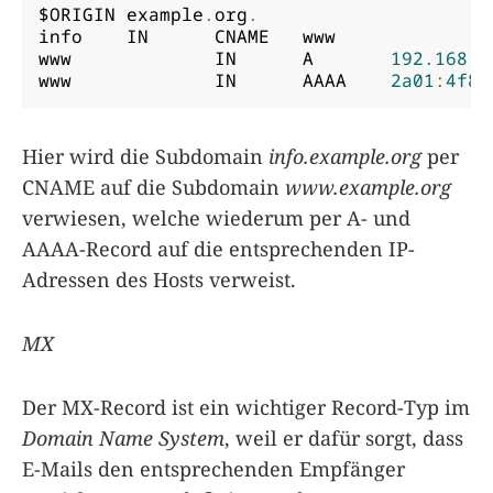
$ORIGIN example
.
org
.
info    IN	CNAME	www

www		IN	A	
192.168
.
1
www		IN	AAAA	
2a01
:
4f8
:
Hier wird die Subdomain
info.example.org
per
CNAME auf die Subdomain
www.example.org
verwiesen, welche wiederum per A- und
AAAA-Record auf die entsprechenden IP-
Adressen des Hosts verweist.
MX
Der MX-Record ist ein wichtiger Record-Typ im
Domain Name System
, weil er dafür sorgt, dass
E-Mails den entsprechenden Empfänger