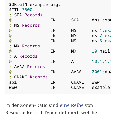
$ORIGIN example
.
org
.
$TTL 
3600
;
 SOA 
Records
@
		IN	SOA	dns
.
examp
;
 NS 
Records
@
		IN	NS	ns
-
1.exam
@
		IN	NS	ns
-
2.exam
@
		IN	NS	ns
-
3.exam
;
 MX 
Records
@
		IN	MX	
10
 mail
.
e
;
 A 
Records
@
		IN	A	
10.1
.
1.1
;
 AAAA 
Records
@
		IN	AAAA	
2001
:
db8
:
;
 CNAME 
Records
api		IN	CNAME	www

www		IN	CNAME	example
.
o
In der Zonen-Datei sind
eine Reihe
von
Resource Record-Typen definiert, welche