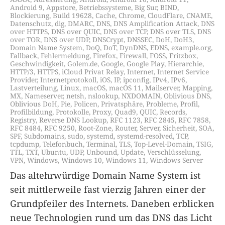
Android 9
,
Appstore
,
Betriebssysteme
,
Big Sur
,
BIND
,
Blockierung
,
Build 19628
,
Cache
,
Chrome
,
CloudFlare
,
CNAME
,
Datenschutz
,
dig
,
DMARC
,
DNS
,
DNS Amplification Attack
,
DNS
over HTTPS
,
DNS over QUIC
,
DNS over TCP
,
DNS over TLS
,
DNS
over TOR
,
DNS over UDP
,
DNSCrypt
,
DNSSEC
,
DoH
,
DoH3
,
Domain Name System
,
DoQ
,
DoT
,
DynDNS
,
EDNS
,
example.org
,
Fallback
,
Fehlermeldung
,
Firefox
,
Firewall
,
FOSS
,
Fritzbox
,
Geschwindigkeit
,
Golem.de
,
Google
,
Google Play
,
Hierarchie
,
HTTP/3
,
HTTPS
,
iCloud Privat Relay
,
Internet
,
Internet Service
Provider
,
Internetprotokoll
,
iOS
,
IP
,
ipconfig
,
IPv4
,
IPv6
,
Lastverteilung
,
Linux
,
macOS
,
macOS 11
,
Mailserver
,
Mapping
,
MX
,
Nameserver
,
netsh
,
nslookup
,
NXDOMAIN
,
Oblivious DNS
,
Oblivious DoH
,
Pie
,
Policen
,
Privatsphäre
,
Probleme
,
Profil
,
Profilbildung
,
Protokolle
,
Proxy
,
Quad9
,
QUIC
,
Records
,
Registry
,
Reverse DNS Lookup
,
RFC 1123
,
RFC 2845
,
RFC 7858
,
RFC 8484
,
RFC 9250
,
Root-Zone
,
Router
,
Server
,
Sicherheit
,
SOA
,
SPF
,
Subdomains
,
sudo
,
systemd
,
systemd-resolved
,
TCP
,
tcpdump
,
Telefonbuch
,
Terminal
,
TLS
,
Top-Level-Domain
,
TSIG
,
TTL
,
TXT
,
Ubuntu
,
UDP
,
Unbound
,
Update
,
Verschlüsselung
,
VPN
,
Windows
,
Windows 10
,
Windows 11
,
Windows Server
Das altehrwürdige Domain Name System ist
seit mittlerweile fast vierzig Jahren einer der
Grundpfeiler des Internets. Daneben erblicken
neue Technologien rund um das DNS das Licht