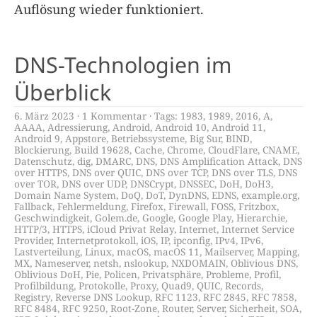
Auflösung wieder funktioniert.
DNS-Technologien im
Überblick
6. März 2023
1 Kommentar
Tags:
1983
,
1989
,
2016
,
A
,
AAAA
,
Adressierung
,
Android
,
Android 10
,
Android 11
,
Android 9
,
Appstore
,
Betriebssysteme
,
Big Sur
,
BIND
,
Blockierung
,
Build 19628
,
Cache
,
Chrome
,
CloudFlare
,
CNAME
,
Datenschutz
,
dig
,
DMARC
,
DNS
,
DNS Amplification Attack
,
DNS
over HTTPS
,
DNS over QUIC
,
DNS over TCP
,
DNS over TLS
,
DNS
over TOR
,
DNS over UDP
,
DNSCrypt
,
DNSSEC
,
DoH
,
DoH3
,
Domain Name System
,
DoQ
,
DoT
,
DynDNS
,
EDNS
,
example.org
,
Fallback
,
Fehlermeldung
,
Firefox
,
Firewall
,
FOSS
,
Fritzbox
,
Geschwindigkeit
,
Golem.de
,
Google
,
Google Play
,
Hierarchie
,
HTTP/3
,
HTTPS
,
iCloud Privat Relay
,
Internet
,
Internet Service
Provider
,
Internetprotokoll
,
iOS
,
IP
,
ipconfig
,
IPv4
,
IPv6
,
Lastverteilung
,
Linux
,
macOS
,
macOS 11
,
Mailserver
,
Mapping
,
MX
,
Nameserver
,
netsh
,
nslookup
,
NXDOMAIN
,
Oblivious DNS
,
Oblivious DoH
,
Pie
,
Policen
,
Privatsphäre
,
Probleme
,
Profil
,
Profilbildung
,
Protokolle
,
Proxy
,
Quad9
,
QUIC
,
Records
,
Registry
,
Reverse DNS Lookup
,
RFC 1123
,
RFC 2845
,
RFC 7858
,
RFC 8484
,
RFC 9250
,
Root-Zone
,
Router
,
Server
,
Sicherheit
,
SOA
,