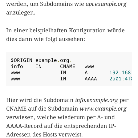
werden, um Subdomains wie
api.example.org
anzulegen.
In einer beispielhaften Konfiguration würde
dies dann wie folgt aussehen:
$ORIGIN example
.
org
.
info    IN	CNAME	www

www		IN	A	
192.168
.
1
www		IN	AAAA	
2a01
:
4f8
:
Hier wird die Subdomain
info.example.org
per
CNAME auf die Subdomain
www.example.org
verwiesen, welche wiederum per A- und
AAAA-Record auf die entsprechenden IP-
Adressen des Hosts verweist.