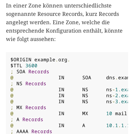
In einer Zone können unterschiedlichste
sogenannte Resource Records, kurz Records
angelegt werden. Eine Zone, welche die
entsprechende Konfiguration enthält, könnte
wie folgt aussehen:
$ORIGIN example
.
org
.
$TTL 
3600
;
 SOA 
Records
@
		IN	SOA	dns
.
examp
;
 NS 
Records
@
		IN	NS	ns
-
1.exam
@
		IN	NS	ns
-
2.exam
@
		IN	NS	ns
-
3.exam
;
 MX 
Records
@
		IN	MX	
10
 mail
.
e
;
 A 
Records
@
		IN	A	
10.1
.
1.1
;
 AAAA 
Records