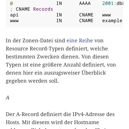
@
		IN	AAAA	
2001
:
db8
:
;
 CNAME 
Records
api		IN	CNAME	www

www		IN	CNAME	example
.
o
In der Zonen-Datei sind
eine Reihe
von
Resource Record-Typen definiert, welche
bestimmten Zwecken dienen. Von diesen
Typen ist eine größere Anzahl definiert, von
denen hier ein auszugsweiser Überblick
gegeben werden soll.
A
Der A-Record definiert die IPv4-Adresse des
Hosts. Mit diesem wird der Hostname