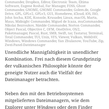
Commander
,
Dropbox
,
Editor
,
Electronic Team
,
Eltima
Software
,
Eugene Roshal
,
Far Manager
,
FOSS
,
Ghost
Commander
,
GNOME
,
GNOME Commander
,
Golem.de
,
Google
Drive
,
GPL
,
GPLv2
,
GPLv3
,
GUI
,
Homebrew
,
iCloud
,
iOS
,
ISO
,
John Socha
,
KDE
,
Konsole
,
Krusader
,
Linux
,
macOS
,
Marta
,
Maus
,
Midnight Commander
,
Miguel de Icaza
,
muCommander
,
Nikolai Bezroukov
,
Nimble Commander
,
Norton Commander
,
Object Pascal
,
Objective C
,
OFM
,
OneDrive
,
OS/2
,
Paketmanager
,
Pascal
,
Rust
,
SMB
,
Swift
,
tar
,
Tastatur
,
Terminal
,
Total Commander
,
TUI
,
Unix
,
VFS
,
Viewer
,
Vulkan
,
WebDAV
,
Windows
,
Windows Commander
,
Yan Zhulanow
,
YouTube
,
Zip
,
Zwei-Panel-Dateimanager
Unendliche Mannigfaltigkeit in unendlicher
Kombination. Frei nach diesem Grundprinzip
der vulkanischen Philosophie könnte der
geneigte Nutzer auch die Vielfalt der
Dateimanager betrachten.
Neben den mit den Betriebssystemen
mitgelieferten Dateimanagern, wie dem
Explorer unter
Windows
oder dem Finder