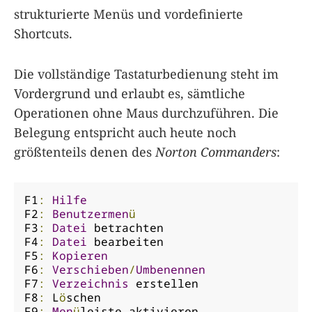
strukturierte Menüs und vordefinierte
Shortcuts.
Die vollständige Tastaturbedienung steht im
Vordergrund und erlaubt es, sämtliche
Operationen ohne Maus durchzuführen. Die
Belegung entspricht auch heute noch
größtenteils denen des
Norton Commanders
:
F1
:
Hilfe
F2
:
Benutzermen
ü
F3
:
Datei
 betrachten

F4
:
Datei
 bearbeiten

F5
:
Kopieren
F6
:
Verschieben
/
Umbenennen
F7
:
Verzeichnis
 erstellen

F8
:
 L
ö
schen

F9
:
Men
ü
leiste aktivieren
