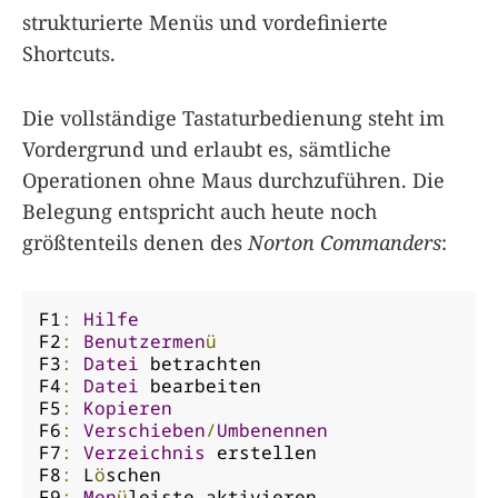
strukturierte Menüs und vordefinierte
Shortcuts.
Die vollständige Tastaturbedienung steht im
Vordergrund und erlaubt es, sämtliche
Operationen ohne Maus durchzuführen. Die
Belegung entspricht auch heute noch
größtenteils denen des
Norton Commanders
:
F1
:
Hilfe
F2
:
Benutzermen
ü
F3
:
Datei
 betrachten

F4
:
Datei
 bearbeiten

F5
:
Kopieren
F6
:
Verschieben
/
Umbenennen
F7
:
Verzeichnis
 erstellen

F8
:
 L
ö
schen

F9
:
Men
ü
leiste aktivieren
