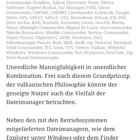
Commander
,
Dropbox
,
Editor
,
Electronic Team
,
Eltima
Software
,
Eugene Roshal
,
Far Manager
,
FOSS
,
Ghost
Commander
,
GNOME
,
GNOME Commander
,
Golem.de
,
Google
Drive
,
GPL
,
GPLv2
,
GPLv3
,
GUI
,
Homebrew
,
iCloud
,
iOS
,
ISO
,
John Socha
,
KDE
,
Konsole
,
Krusader
,
Linux
,
macOS
,
Marta
,
Maus
,
Midnight Commander
,
Miguel de Icaza
,
muCommander
,
Nikolai Bezroukov
,
Nimble Commander
,
Norton Commander
,
Object Pascal
,
Objective C
,
OFM
,
OneDrive
,
OS/2
,
Paketmanager
,
Pascal
,
Rust
,
SMB
,
Swift
,
tar
,
Tastatur
,
Terminal
,
Total Commander
,
TUI
,
Unix
,
VFS
,
Viewer
,
Vulkan
,
WebDAV
,
Windows
,
Windows Commander
,
Yan Zhulanow
,
YouTube
,
Zip
,
Zwei-Panel-Dateimanager
Unendliche Mannigfaltigkeit in unendlicher
Kombination. Frei nach diesem Grundprinzip
der vulkanischen Philosophie könnte der
geneigte Nutzer auch die Vielfalt der
Dateimanager betrachten.
Neben den mit den Betriebssystemen
mitgelieferten Dateimanagern, wie dem
Explorer unter
Windows
oder dem Finder