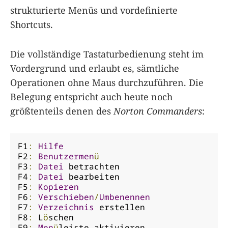
strukturierte Menüs und vordefinierte
Shortcuts.
Die vollständige Tastaturbedienung steht im
Vordergrund und erlaubt es, sämtliche
Operationen ohne Maus durchzuführen. Die
Belegung entspricht auch heute noch
größtenteils denen des
Norton Commanders
:
F1
:
Hilfe
F2
:
Benutzermen
ü
F3
:
Datei
 betrachten

F4
:
Datei
 bearbeiten

F5
:
Kopieren
F6
:
Verschieben
/
Umbenennen
F7
:
Verzeichnis
 erstellen

F8
:
 L
ö
schen

F9
:
Men
ü
leiste aktivieren
