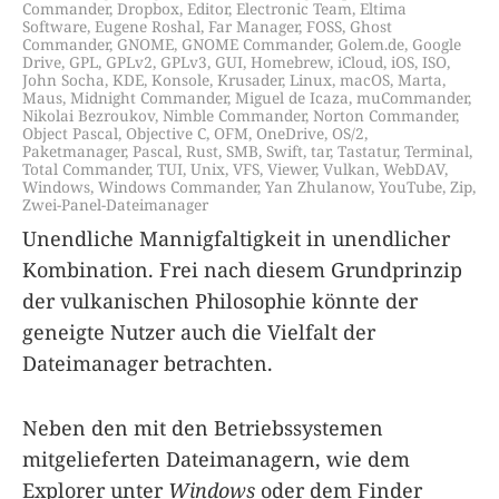
Commander
,
Dropbox
,
Editor
,
Electronic Team
,
Eltima
Software
,
Eugene Roshal
,
Far Manager
,
FOSS
,
Ghost
Commander
,
GNOME
,
GNOME Commander
,
Golem.de
,
Google
Drive
,
GPL
,
GPLv2
,
GPLv3
,
GUI
,
Homebrew
,
iCloud
,
iOS
,
ISO
,
John Socha
,
KDE
,
Konsole
,
Krusader
,
Linux
,
macOS
,
Marta
,
Maus
,
Midnight Commander
,
Miguel de Icaza
,
muCommander
,
Nikolai Bezroukov
,
Nimble Commander
,
Norton Commander
,
Object Pascal
,
Objective C
,
OFM
,
OneDrive
,
OS/2
,
Paketmanager
,
Pascal
,
Rust
,
SMB
,
Swift
,
tar
,
Tastatur
,
Terminal
,
Total Commander
,
TUI
,
Unix
,
VFS
,
Viewer
,
Vulkan
,
WebDAV
,
Windows
,
Windows Commander
,
Yan Zhulanow
,
YouTube
,
Zip
,
Zwei-Panel-Dateimanager
Unendliche Mannigfaltigkeit in unendlicher
Kombination. Frei nach diesem Grundprinzip
der vulkanischen Philosophie könnte der
geneigte Nutzer auch die Vielfalt der
Dateimanager betrachten.
Neben den mit den Betriebssystemen
mitgelieferten Dateimanagern, wie dem
Explorer unter
Windows
oder dem Finder