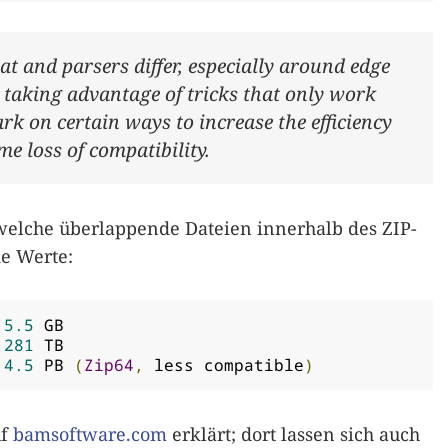
at and parsers differ, especially around edge
 taking advantage of tricks that only work
rk on certain ways to increase the efficiency
e loss of compatibility.
welche überlappende Dateien innerhalb des ZIP-
de Werte:
5.5
 GB

281
 TB

4.5
 PB 
(
Zip64
,
 less compatible
)
f
bamsoftware.com
erklärt; dort lassen sich auch