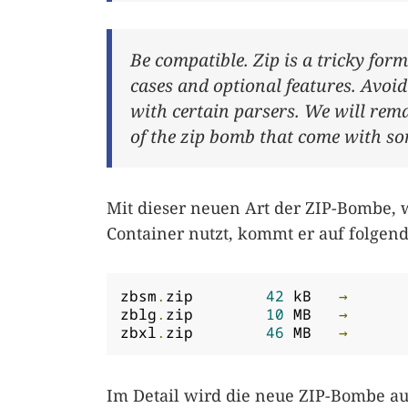
Be compatible. Zip is a tricky form
cases and optional features. Avoid
with certain parsers. We will rema
of the zip bomb that come with som
Mit dieser neuen Art der ZIP-Bombe, 
Container nutzt, kommt er auf folgen
zbsm
.
zip	
42
 kB	
→
zblg
.
zip	
10
 MB	
→
zbxl
.
zip	
46
 MB	
→
Im Detail wird die neue ZIP-Bombe au