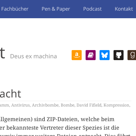
Fachbücher
Pen & Paper
Podcast
Kontakt
t
Deus ex machina
acht
ramm
,
Antivirus
,
Archivbombe
,
Bombe
,
David Fifield
,
Kompression
,
lgemeinen) sind ZIP-Dateien, welche beim
bekannteste Vertreter dieser Spezies ist die