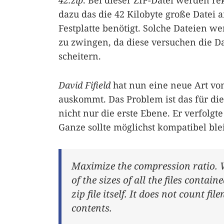
42.zip
. Bei dieser ZIP-Datei werden re
dazu das die 42 Kilobyte große Datei 
Festplatte benötigt. Solche Dateien w
zu zwingen, da diese versuchen die D
scheitern.
David Fifield
hat nun eine neue Art vo
auskommt. Das Problem ist das für di
nicht nur die erste Ebene. Er verfolg
Ganze sollte möglichst kompatibel ble
Maximize the compression ratio. W
of the sizes of all the files containe
zip file itself. It does not count f
contents.