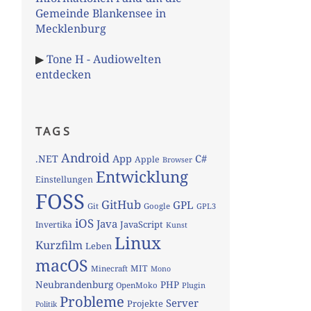
Gemeinde Blankensee in
Mecklenburg
▶
Tone H - Audiowelten
entdecken
TAGS
Android
App
C#
.NET
Apple
Browser
Entwicklung
Einstellungen
FOSS
GitHub
GPL
Git
Google
GPL3
iOS
Java
JavaScript
Invertika
Kunst
Linux
Kurzfilm
Leben
macOS
MIT
Minecraft
Mono
Neubrandenburg
PHP
OpenMoko
Plugin
Probleme
Server
Projekte
Politik