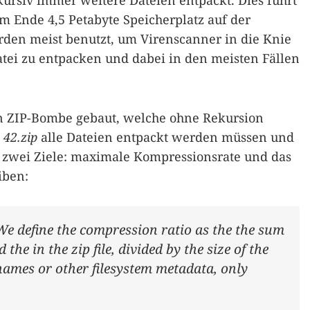
kursiv immer weitere Dateien entpackt. Dies führt
am Ende 4,5 Petabyte Speicherplatz auf der
erden meist benutzt, um Virenscanner in die Knie
atei zu entpacken und dabei in den meisten Fällen
n ZIP-Bombe gebaut, welche ohne Rekursion
e
42.zip
alle Dateien entpackt werden müssen und
te zwei Ziele: maximale Kompressionsrate und das
iben:
e define the compression ratio as the the sum
d the in the zip file, divided by the size of the
ilenames or other filesystem metadata, only