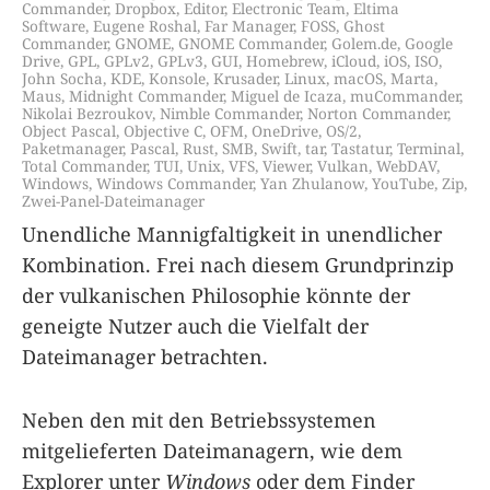
Commander
,
Dropbox
,
Editor
,
Electronic Team
,
Eltima
Software
,
Eugene Roshal
,
Far Manager
,
FOSS
,
Ghost
Commander
,
GNOME
,
GNOME Commander
,
Golem.de
,
Google
Drive
,
GPL
,
GPLv2
,
GPLv3
,
GUI
,
Homebrew
,
iCloud
,
iOS
,
ISO
,
John Socha
,
KDE
,
Konsole
,
Krusader
,
Linux
,
macOS
,
Marta
,
Maus
,
Midnight Commander
,
Miguel de Icaza
,
muCommander
,
Nikolai Bezroukov
,
Nimble Commander
,
Norton Commander
,
Object Pascal
,
Objective C
,
OFM
,
OneDrive
,
OS/2
,
Paketmanager
,
Pascal
,
Rust
,
SMB
,
Swift
,
tar
,
Tastatur
,
Terminal
,
Total Commander
,
TUI
,
Unix
,
VFS
,
Viewer
,
Vulkan
,
WebDAV
,
Windows
,
Windows Commander
,
Yan Zhulanow
,
YouTube
,
Zip
,
Zwei-Panel-Dateimanager
Unendliche Mannigfaltigkeit in unendlicher
Kombination. Frei nach diesem Grundprinzip
der vulkanischen Philosophie könnte der
geneigte Nutzer auch die Vielfalt der
Dateimanager betrachten.
Neben den mit den Betriebssystemen
mitgelieferten Dateimanagern, wie dem
Explorer unter
Windows
oder dem Finder