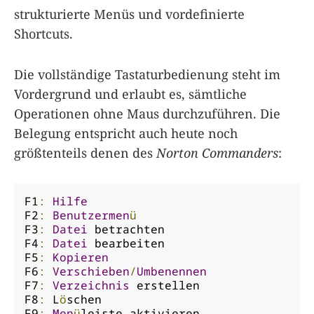
strukturierte Menüs und vordefinierte
Shortcuts.
Die vollständige Tastaturbedienung steht im
Vordergrund und erlaubt es, sämtliche
Operationen ohne Maus durchzuführen. Die
Belegung entspricht auch heute noch
größtenteils denen des
Norton Commanders
:
F1
:
Hilfe
F2
:
Benutzermen
ü
F3
:
Datei
 betrachten

F4
:
Datei
 bearbeiten

F5
:
Kopieren
F6
:
Verschieben
/
Umbenennen
F7
:
Verzeichnis
 erstellen

F8
:
 L
ö
schen

F9
:
Men
ü
leiste aktivieren
