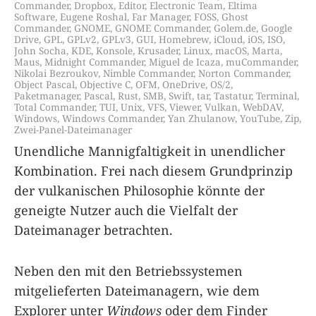
Commander
,
Dropbox
,
Editor
,
Electronic Team
,
Eltima
Software
,
Eugene Roshal
,
Far Manager
,
FOSS
,
Ghost
Commander
,
GNOME
,
GNOME Commander
,
Golem.de
,
Google
Drive
,
GPL
,
GPLv2
,
GPLv3
,
GUI
,
Homebrew
,
iCloud
,
iOS
,
ISO
,
John Socha
,
KDE
,
Konsole
,
Krusader
,
Linux
,
macOS
,
Marta
,
Maus
,
Midnight Commander
,
Miguel de Icaza
,
muCommander
,
Nikolai Bezroukov
,
Nimble Commander
,
Norton Commander
,
Object Pascal
,
Objective C
,
OFM
,
OneDrive
,
OS/2
,
Paketmanager
,
Pascal
,
Rust
,
SMB
,
Swift
,
tar
,
Tastatur
,
Terminal
,
Total Commander
,
TUI
,
Unix
,
VFS
,
Viewer
,
Vulkan
,
WebDAV
,
Windows
,
Windows Commander
,
Yan Zhulanow
,
YouTube
,
Zip
,
Zwei-Panel-Dateimanager
Unendliche Mannigfaltigkeit in unendlicher
Kombination. Frei nach diesem Grundprinzip
der vulkanischen Philosophie könnte der
geneigte Nutzer auch die Vielfalt der
Dateimanager betrachten.
Neben den mit den Betriebssystemen
mitgelieferten Dateimanagern, wie dem
Explorer unter
Windows
oder dem Finder