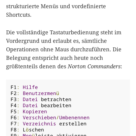
strukturierte Menüs und vordefinierte
Shortcuts.
Die vollständige Tastaturbedienung steht im
Vordergrund und erlaubt es, sämtliche
Operationen ohne Maus durchzuführen. Die
Belegung entspricht auch heute noch
größtenteils denen des
Norton Commanders
:
F1
:
Hilfe
F2
:
Benutzermen
ü
F3
:
Datei
 betrachten

F4
:
Datei
 bearbeiten

F5
:
Kopieren
F6
:
Verschieben
/
Umbenennen
F7
:
Verzeichnis
 erstellen

F8
:
 L
ö
schen

F9
:
Men
ü
leiste aktivieren
