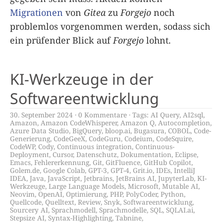
Migrationen
von
Gitea
zu
Forgejo
noch
problemlos vorgenommen werden, sodass sich
ein prüfender Blick auf
Forgejo
lohnt.
KI-Werkzeuge in der
Softwareentwicklung
30. September 2024
0 Kommentare
Tags:
AI Query
,
AI2sql
,
Amazon
,
Amazon CodeWhisperer
,
Amazon Q
,
Autocompletion
,
Azure Data Studio
,
BigQuery
,
bloop.ai
,
Bugasura
,
COBOL
,
Code-
Generierung
,
CodeGeeX
,
CodeGuru
,
Codeium
,
CodeSquire
,
CodeWP
,
Cody
,
Continuous integration
,
Continuous-
Deployment
,
Cursor
,
Datenschutz
,
Dokumentation
,
Eclipse
,
Emacs
,
Fehlererkennung
,
Git
,
GitFluence
,
GitHub Copilot
,
Golem.de
,
Google Colab
,
GPT-3
,
GPT-4
,
Grit.io
,
IDEs
,
IntelliJ
IDEA
,
Java
,
JavaScript
,
Jetbrains
,
JetBrains AI
,
JupyterLab
,
KI-
Werkzeuge
,
Large Language Models
,
Microsoft
,
Mutable AI
,
Neovim
,
OpenAI
,
Optimierung
,
PHP
,
PolyCoder
,
Python
,
Quellcode
,
Quelltext
,
Review
,
Snyk
,
Softwareentwicklung
,
Sourcery AI
,
Sprachmodell
,
Sprachmodelle
,
SQL
,
SQLAI.ai
,
Stepsize AI
,
Syntax-Highlighting
,
Tabnine
,