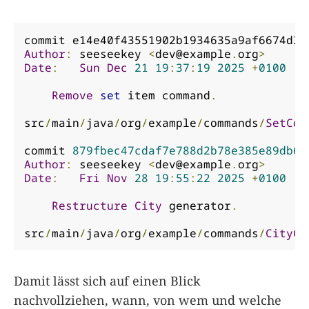
Author
:
 seeseekey 
<
dev@example
.
org
>
Date
:
Sun
Dec
21
19
:
37
:
19
2025
+
0100
Remove
set
 item command
.
src
/
main
/
java
/
org
/
example
/
commands
/
SetCom
commit 
879fbec47cdaf7e788d2b78e385e89db65
Author
:
 seeseekey 
<
dev@example
.
org
>
Date
:
Fri
Nov
28
19
:
55
:
22
2025
+
0100
Restructure
City
 generator
.
src
/
main
/
java
/
org
/
example
/
commands
/
CityCo
Damit lässt sich auf einen Blick
nachvollziehen, wann, von wem und welche