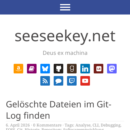
seeseekey.net
Deus ex machina
Gelöschte Dateien im Git-
Log finden
6. April 2026
0 Kommentare
Tags:
Analyse
,
CLI
,
Debugging
,
FOSS
,
Git
,
Historie
,
Repository
,
Softwareentwicklung
,