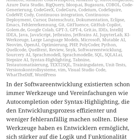
Azure Data Studio
,
BigQuery
,
bloop.ai
,
Bugasura
,
COBOL
,
Code-
Generierung
,
CodeGeeX
,
CodeGuru
,
Codeium
,
CodeSquire
,
CodeWP
,
Cody
,
Continuous integration
,
Continuous-
Deployment
,
Cursor
,
Datenschutz
,
Dokumentation
,
Eclipse
,
Emacs
,
Fehlererkennung
,
Git
,
GitFluence
,
GitHub Copilot
,
Golem.de
,
Google Colab
,
GPT-3
,
GPT-4
,
Grit.io
,
IDEs
,
IntelliJ
IDEA
,
Java
,
JavaScript
,
Jetbrains
,
JetBrains AI
,
JupyterLab
,
KI-
Werkzeuge
,
Large Language Models
,
Microsoft
,
Mutable AI
,
Neovim
,
OpenAI
,
Optimierung
,
PHP
,
PolyCoder
,
Python
,
Quellcode
,
Quelltext
,
Review
,
Snyk
,
Softwareentwicklung
,
Sourcery AI
,
Sprachmodell
,
Sprachmodelle
,
SQL
,
SQLAI.ai
,
Stepsize AI
,
Syntax-Highlighting
,
Tabnine
,
Testautomatisierung
,
TEXT2SQL
,
Trainingsdaten
,
Unit-Tests
,
Versionskontrollsysteme
,
vim
,
Visual Studio Code
,
WhatTheDiff
,
WordPress
In der Softwareentwicklung existierten schon
immer Werkzeuge und Vereinfachungen wie
Autocompletion oder Syntax-Highlighting, die
den Entwicklungsprozess effizienter und
weniger fehleranfällig machen sollten. Diese
Werkzeuge haben es Entwicklern ermöglicht,
sich stärker auf die Logik und Funktionalität