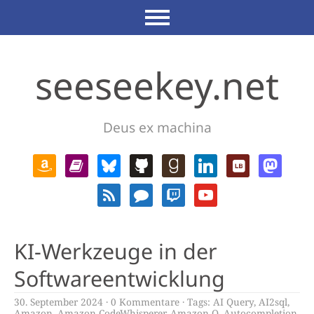
seeseekey.net
Deus ex machina
KI-Werkzeuge in der
Softwareentwicklung
30. September 2024
0 Kommentare
Tags:
AI Query
,
AI2sql
,
Amazon
,
Amazon CodeWhisperer
,
Amazon Q
,
Autocompletion
,